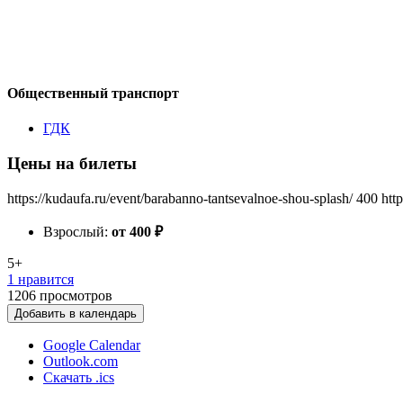
Общественный транспорт
ГДК
Цены на билеты
https://kudaufa.ru/event/barabanno-tantsevalnoe-shou-splash/
400
htt
Взрослый:
от 400
₽
5+
1 нравится
1206
просмотров
Добавить в календарь
Google Calendar
Outlook.com
Скачать .ics