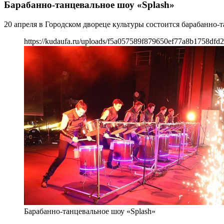
Барабанно-танцевальное шоу «Splash»
20 апреля в Городском двореце культуры состоится барабанно-т
https://kudaufa.ru/uploads/f5a057589f879650ef77a8b1758dfd2
Барабанно-танцевальное шоу «Splash»