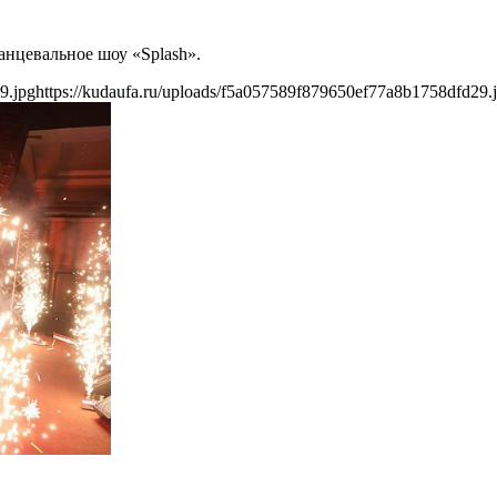
анцевальное шоу «Splash».
9.jpg
https://kudaufa.ru/uploads/f5a057589f879650ef77a8b1758dfd29.