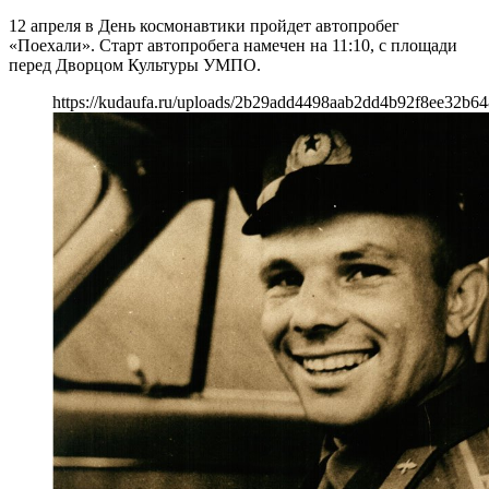
12 апреля в День космонавтики пройдет автопробег
«Поехали». Старт автопробега намечен на 11:10, с площади
перед Дворцом Культуры УМПО.
https://kudaufa.ru/uploads/2b29add4498aab2dd4b92f8ee32b64