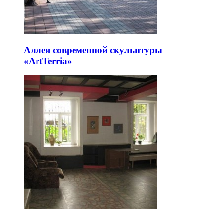
Аллея современной скульптуры
«ArtTerria»