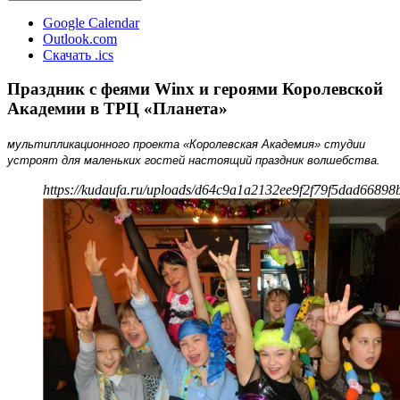
Google Calendar
Outlook.com
Скачать .ics
Праздник с феями Winx и героями Королевской
Академии в ТРЦ «Планета»
мультипликационного проекта «Королевская Академия» студии
устроят для маленьких гостей настоящий праздник волшебства.
https://kudaufa.ru/uploads/d64c9a1a2132ee9f2f79f5dad66898