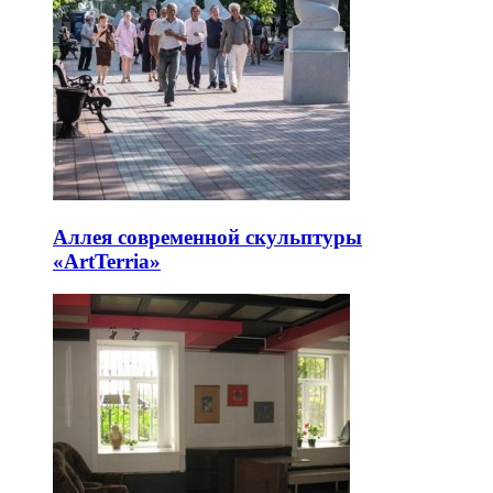
Аллея современной скульптуры
«ArtTerria»