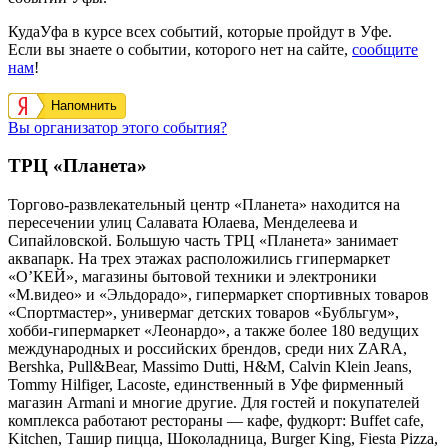
КудаУфа в курсе всех событий, которые пройдут в Уфе.
Если вы знаете о событии, которого нет на сайте,
сообщите
нам
!
Напомнить
Вы организатор этого события?
ТРЦ «Планета»
Торгово-развлекательный центр «Планета» находится на
пересечении улиц Салавата Юлаева, Менделеева и
Сипайловской. Большую часть ТРЦ «Планета» занимает
аквапарк. На трех этажах расположились ггипермаркет
«О’КЕЙ», магазины бытовой техники и электроники
«М.видео» и «Эльдорадо», гипермаркет спортивных товаров
«Спортмастер», универмаг детских товаров «Бубльгум»,
хобби-гипермаркет «Леонардо», а также более 180 ведущих
международных и российских брендов, среди них ZARA,
Bershka, Pull&Bear, Massimo Dutti, H&M, Calvin Klein Jeans,
Tommy Hilfiger, Lacoste, единственный в Уфе фирменный
магазин Armani и многие другие. Для гостей и покупателей
комплекса работают рестораны — кафе, фудкорт: Buffet cafe,
Kitchen, Ташир пицца, Шоколадница, Burger King, Fiesta Pizza,