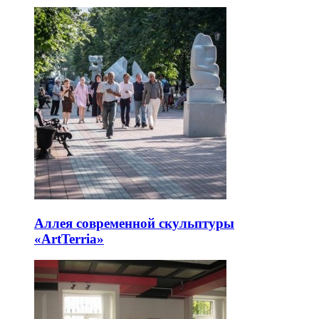
Аллея современной скульптуры
«ArtTerria»