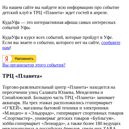
На нашем сайте вы найдете всю информацию про событие
детский клуб в ТРЦ «Планета» ждет гостей в апреле.
КудаУфа — это интерактивная афиша самых интересных
событий Уфы.
КудаУфа в курсе всех событий, которые пройдут в Уфе.
Если вы знаете о событии, которого нет на сайте,
сообщите
нам
!
Напомнить
Вы организатор этого события?
ТРЦ «Планета»
Торгово-развлекательный центр «Планета» находится на
пересечении улиц Салавата Юлаева, Менделеева и
Сипайловской. Большую часть ТРЦ «Планета» занимает
аквапарк. На трех этажах расположились ггипермаркет
«О’КЕЙ», магазины бытовой техники и электроники
«М.видео» и «Эльдорадо», гипермаркет спортивных товаров
«Спортмастер», универмаг детских товаров «Бубльгум»,
хобби-гипермаркет «Леонардо», а также более 180 ведущих
международных и российских брендов, среди них ZARA,