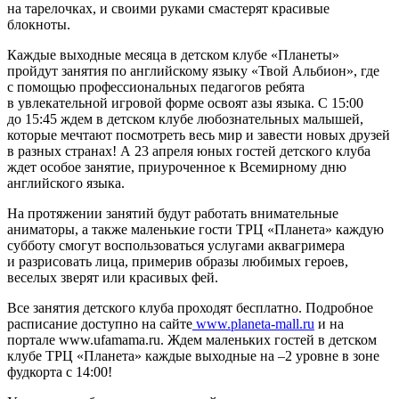
на тарелочках, и своими руками смастерят красивые
блокноты.
Каждые выходные месяца в детском клубе «Планеты»
пройдут занятия по английскому языку «Твой Альбион», где
с помощью профессиональных педагогов ребята
в увлекательной игровой форме освоят азы языка. С 15:00
до 15:45 ждем в детском клубе любознательных малышей,
которые мечтают посмотреть весь мир и завести новых друзей
в разных странах! А 23 апреля юных гостей детского клуба
ждет особое занятие, приуроченное к Всемирному дню
английского языка.
На протяжении занятий будут работать внимательные
аниматоры, а также маленькие гости ТРЦ «Планета» каждую
субботу смогут воспользоваться услугами аквагримера
и разрисовать лица, примерив образы любимых героев,
веселых зверят или красивых фей.
Все занятия детского клуба проходят бесплатно. Подробное
расписание доступно на сайте
www.planeta-mall.ru
и на
портале www.ufamama.ru. Ждем маленьких гостей в детском
клубе ТРЦ «Планета» каждые выходные на –2 уровне в зоне
фудкорта с 14:00!