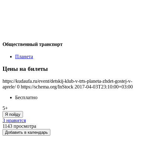
Общественный транспорт
Планета
Цены на билеты
https://kudaufa.ru/event/detskij-klub-v-trts-planeta-zhdet-gostej-v-
aprele/
0
https://schema.org/InStock
2017-04-03T23:10:00+03:00
Бесплатно
5+
Я пойду
3 нравится
1143
просмотра
Добавить в календарь