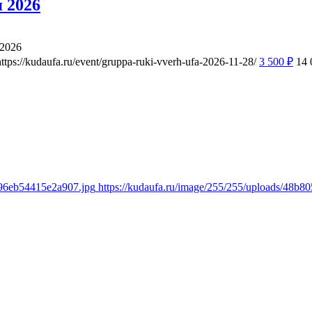
 2026
 2026
https://kudaufa.ru/event/gruppa-ruki-vverh-ufa-2026-11-28/
3 500
₽
14
e96eb54415e2a907.jpg
https://kudaufa.ru/image/255/255/uploads/48b