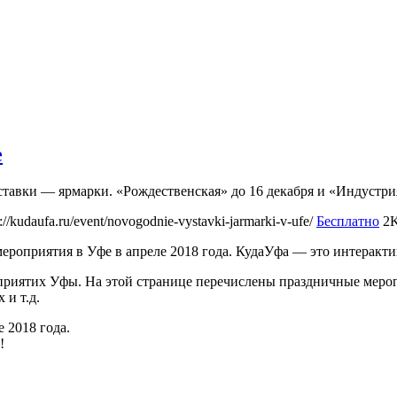
е
ставки — ярмарки. «Рождественская» до 16 декабря и «Индустр
s://kudaufa.ru/event/novogodnie-vystavki-jarmarki-v-ufe/
Бесплатно
2
мероприятия в Уфе в апреле 2018 года. КудаУфа — это интерак
иятих Уфы. На этой странице перечислены праздничные меропри
 и т.д.
е 2018 года.
!