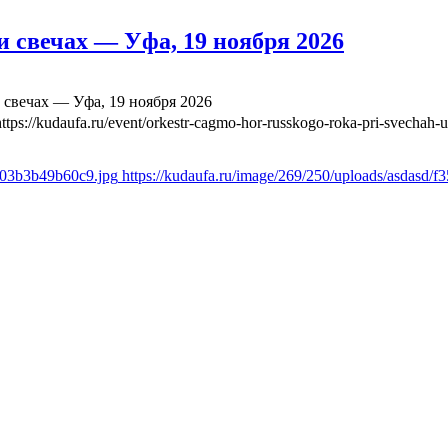
 свечах — Уфа, 19 ноября 2026
свечах — Уфа, 19 ноября 2026
https://kudaufa.ru/event/orkestr-cagmo-hor-russkogo-roka-pri-svechah-
ae03b3b49b60c9.jpg
https://kudaufa.ru/image/269/250/uploads/asdasd