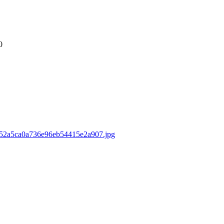
0
8052a5ca0a736e96eb54415e2a907.jpg