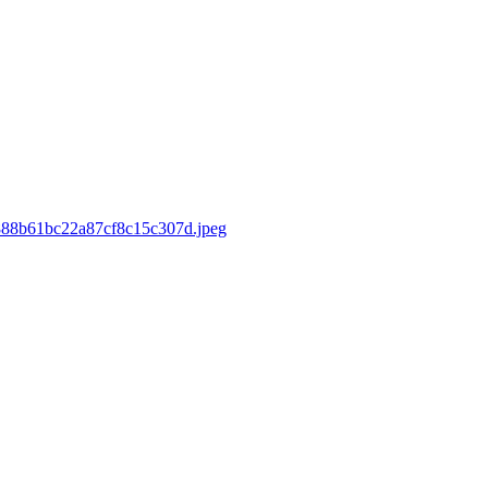
d/888b61bc22a87cf8c15c307d.jpeg