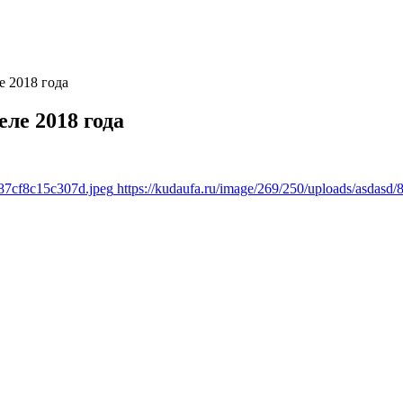
е 2018 года
ле 2018 года
a87cf8c15c307d.jpeg
https://kudaufa.ru/image/269/250/uploads/asdas