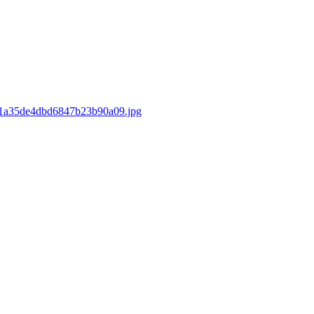
d/e1a35de4dbd6847b23b90a09.jpg