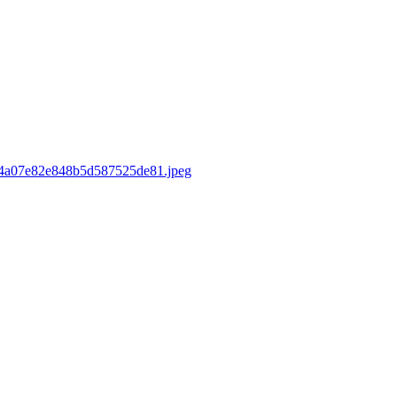
sd/4a07e82e848b5d587525de81.jpeg