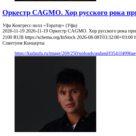
Оркестр CAGMO. Хор русского рока при
Уфа
Конгресс-холл «Торатау» (Уфа)
2026-11-19
2026-11-19
Оркестр CAGMO. Хор русского рока при 
2100
RUB
https://schema.org/InStock
2026-08-08T03:32:00+03:00
Советуем Концерты
https://kudaufa.ru/image/269/250/uploads/asdasd/f3541f4996