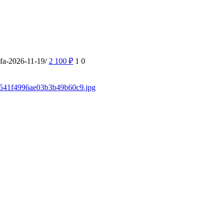
ufa-2026-11-19/
2 100
₽
1
0
/f3541f4996ae03b3b49b60c9.jpg