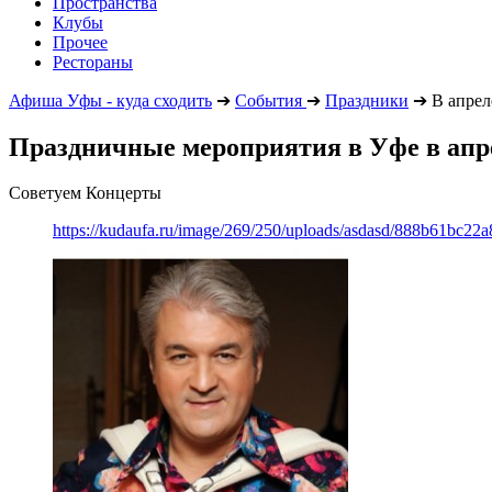
Пространства
Клубы
Прочее
Рестораны
Афиша Уфы - куда сходить
➔
События
➔
Праздники
➔
В апрел
Праздничные мероприятия в Уфе в апре
Советуем Концерты
https://kudaufa.ru/image/269/250/uploads/asdasd/888b61bc22