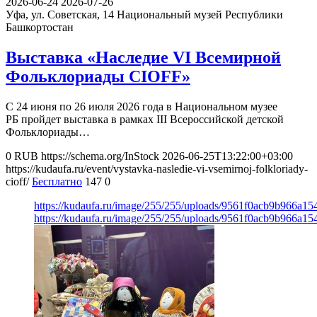
2026-06-24
2026-07-26
Уфа, ул. Советская, 14
Национальный музей Республики
Башкортостан
Выставка «Наследие VI Всемирной
Фольклориады CIOFF»
С 24 июня по 26 июля 2026 года в Национальном музее
РБ пройдет выставка в рамках III Всероссийской детской
Фольклориады…
0
RUB
https://schema.org/InStock
2026-06-25T13:22:00+03:00
https://kudaufa.ru/event/vystavka-nasledie-vi-vsemirnoj-folkloriady-
cioff/
Бесплатно
147
0
https://kudaufa.ru/image/255/255/uploads/9561f0acb9b966a1
https://kudaufa.ru/image/255/255/uploads/9561f0acb9b966a1