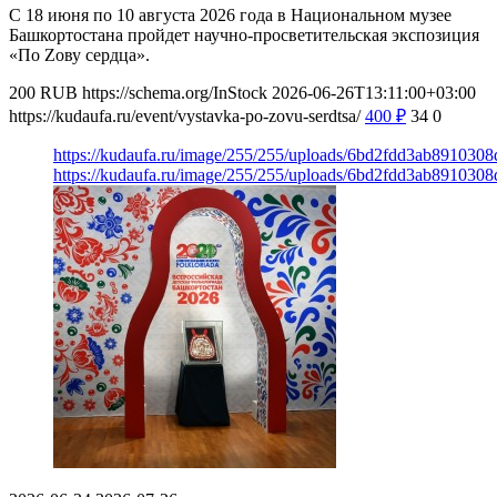
С 18 июня по 10 августа 2026 года в Национальном музее
Башкортостана пройдет научно-просветительская экспозиция
«По Zову сердца».
200
RUB
https://schema.org/InStock
2026-06-26T13:11:00+03:00
https://kudaufa.ru/event/vystavka-po-zovu-serdtsa/
400
₽
34
0
https://kudaufa.ru/image/255/255/uploads/6bd2fdd3ab891030
https://kudaufa.ru/image/255/255/uploads/6bd2fdd3ab891030