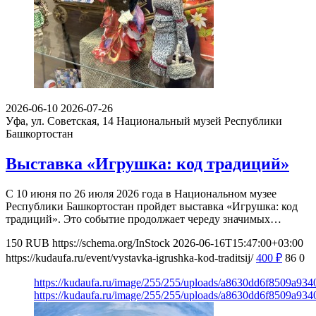
2026-06-10
2026-07-26
Уфа, ул. Советская, 14
Национальный музей Республики
Башкортостан
Выставка «Игрушка: код традиций»
С 10 июня по 26 июля 2026 года в Национальном музее
Республики Башкортостан пройдет выставка «Игрушка: код
традиций». Это событие продолжает череду значимых…
150
RUB
https://schema.org/InStock
2026-06-16T15:47:00+03:00
https://kudaufa.ru/event/vystavka-igrushka-kod-traditsij/
400
₽
86
0
https://kudaufa.ru/image/255/255/uploads/a8630dd6f8509a93
https://kudaufa.ru/image/255/255/uploads/a8630dd6f8509a93