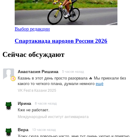
Выбор редакции
Спартакиада народов России 2026
Сейчас обсуждают
Анастасия Ришина
5 часов назад
Казань в этот день просто разорвала 🔥 Мы приехали без
какого то четкого плана, думали немного
ещё
VK Fest в Казани 2025
Ирина
8 часов назад
Кже не работает.
Международный институт антиквариата
Вера
13 часов назад
Хожу сюда довольно часто, мне тут очень уютно и приятно.