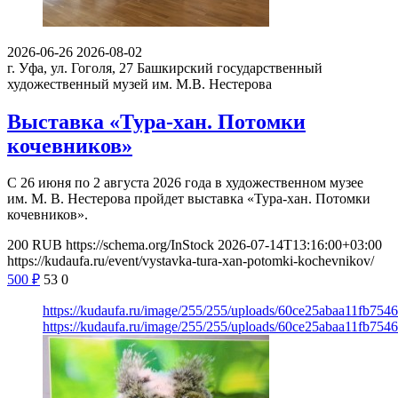
2026-06-26
2026-08-02
г. Уфа, ул. Гоголя, 27
Башкирский государственный
художественный музей им. М.В. Нестерова
Выставка «Тура-хан. Потомки
кочевников»
С 26 июня по 2 августа 2026 года в художественном музее
им. М. В. Нестерова пройдет выставка «Тура-хан. Потомки
кочевников».
200
RUB
https://schema.org/InStock
2026-07-14T13:16:00+03:00
https://kudaufa.ru/event/vystavka-tura-xan-potomki-kochevnikov/
500
₽
53
0
https://kudaufa.ru/image/255/255/uploads/60ce25abaa11fb754
https://kudaufa.ru/image/255/255/uploads/60ce25abaa11fb754