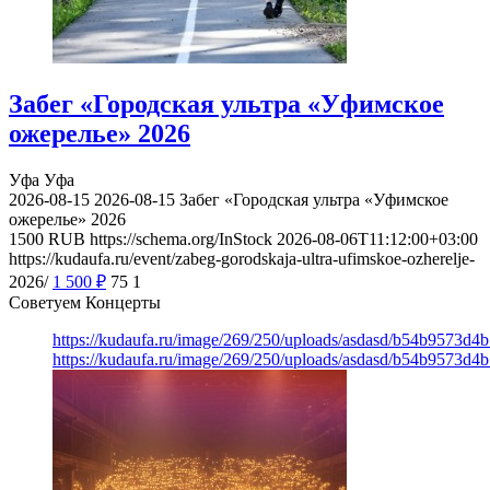
Забег «Городская ультра «Уфимское
ожерелье» 2026
Уфа
Уфа
2026-08-15
2026-08-15
Забег «Городская ультра «Уфимское
ожерелье» 2026
1500
RUB
https://schema.org/InStock
2026-08-06T11:12:00+03:00
https://kudaufa.ru/event/zabeg-gorodskaja-ultra-ufimskoe-ozherelje-
2026/
1 500
₽
75
1
Советуем Концерты
https://kudaufa.ru/image/269/250/uploads/asdasd/b54b9573d4
https://kudaufa.ru/image/269/250/uploads/asdasd/b54b9573d4