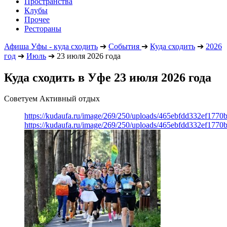
Пространства
Клубы
Прочее
Рестораны
Афиша Уфы - куда сходить
➔
События
➔
Куда сходить
➔
2026
год
➔
Июль
➔
23 июля 2026 года
Куда сходить в Уфе 23 июля 2026 года
Советуем Активный отдых
https://kudaufa.ru/image/269/250/uploads/465ebfdd332ef177
https://kudaufa.ru/image/269/250/uploads/465ebfdd332ef177