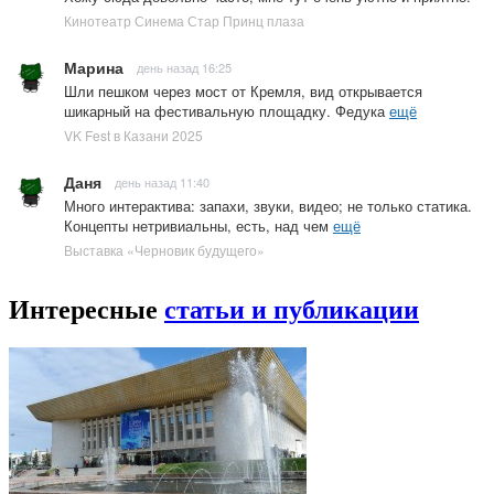
Кинотеатр Синема Стар Принц плаза
Марина
день назад 16:25
Шли пешком через мост от Кремля, вид открывается
шикарный на фестивальную площадку. Федука
ещё
VK Fest в Казани 2025
Даня
день назад 11:40
Много интерактива: запахи, звуки, видео; не только статика.
Концепты нетривиальны, есть, над чем
ещё
Выставка «Черновик будущего»
Интересные
статьи и публикации