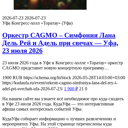
2026-07-23
2026-07-23
Уфа
Конгресс-холл «Торатау» (Уфа)
Оркестр CAGMO – Симфония Лана
Дель Рей и Адель при свечах — Уфа,
23 июля 2026
23 июля 2026 года в Уфе в Конгресс-холле «Торатау» оркестр
CAGMO представит новую концертную программу…
1900
RUB
https://schema.org/InStock
2026-05-28T14:03:00+03:00
https://kudaufa.ru/event/orkestr-cagmo-simfoniya-lana-del-rey-i-
adel-pri-svechah-ufa-2026-07-23/
1 900
₽
21
0
На нашем сайте вы узнаете всё необходимое про куда сходить
в Уфе 23 июля 2026 года. КудаУфа — это интерактивная
афиша самых интересных событий Уфы.
КудаУфа собирает информацию о лучших развлечениях и
мероприятих Уфы. На этой странице перечислены куда