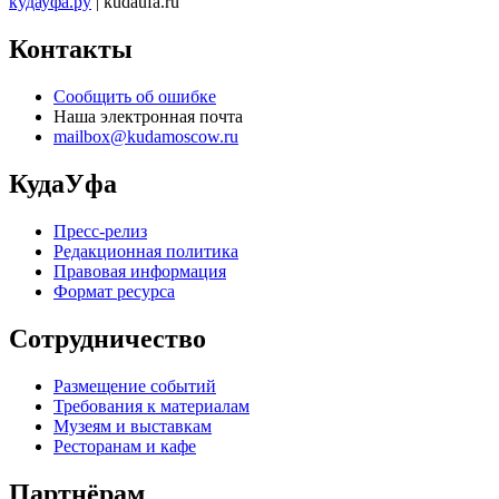
кудауфа.ру
| kudaufa.ru
Контакты
Сообщить об ошибке
Наша электронная почта
mailbox@kudamoscow.ru
КудаУфа
Пресс-релиз
Редакционная политика
Правовая информация
Формат ресурса
Сотрудничество
Размещение событий
Требования к материалам
Музеям и выставкам
Ресторанам и кафе
Партнёрам