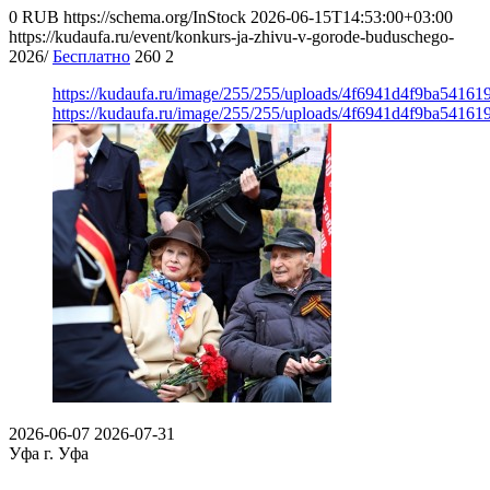
0
RUB
https://schema.org/InStock
2026-06-15T14:53:00+03:00
https://kudaufa.ru/event/konkurs-ja-zhivu-v-gorode-buduschego-
2026/
Бесплатно
260
2
https://kudaufa.ru/image/255/255/uploads/4f6941d4f9ba54161
https://kudaufa.ru/image/255/255/uploads/4f6941d4f9ba54161
2026-06-07
2026-07-31
Уфа
г. Уфа