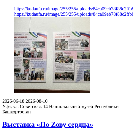
https://kudaufa.ru/image/255/255/uploads/84ca09eb78f88c2f
https://kudaufa.ru/image/255/255/uploads/84ca09eb78f88c2f
2026-06-18
2026-08-10
Уфа, ул. Советская, 14
Национальный музей Республики
Башкортостан
Выставка «По Zову сердца»