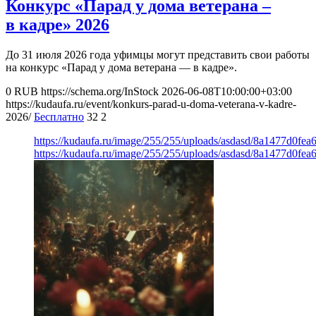
Конкурс «Парад у дома ветерана –
в кадре» 2026
До 31 июля 2026 года уфимцы могут представить свои работы
на конкурс «Парад у дома ветерана — в кадре».
0
RUB
https://schema.org/InStock
2026-06-08T10:00:00+03:00
https://kudaufa.ru/event/konkurs-parad-u-doma-veterana-v-kadre-
2026/
Бесплатно
32
2
https://kudaufa.ru/image/255/255/uploads/asdasd/8a1477d0fe
https://kudaufa.ru/image/255/255/uploads/asdasd/8a1477d0fe