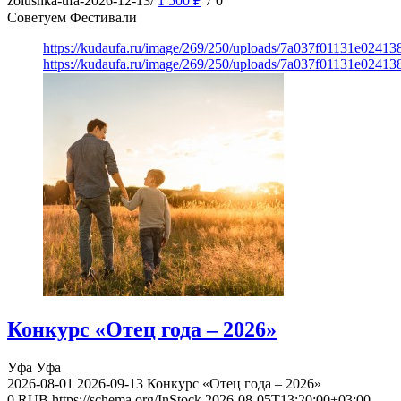
zolushka-ufa-2026-12-13/
1 500
₽
7
0
Советуем Фестивали
https://kudaufa.ru/image/269/250/uploads/7a037f01131e024
https://kudaufa.ru/image/269/250/uploads/7a037f01131e024
Конкурс «Отец года – 2026»
Уфа
Уфа
2026-08-01
2026-09-13
Конкурс «Отец года – 2026»
0
RUB
https://schema.org/InStock
2026-08-05T13:20:00+03:00