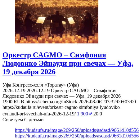
Оркестр CAGMO – Симфония
Людовико Эйнауди при свечах — Уфа,
19 декабря 2026
Уфа
Конгресс-холл «Торатау» (Уфа)
2026-12-19
2026-12-19
Оркестр CAGMO – Симфония
Людовико Эйнауди при свечах — Уфа, 19 декабря 2026
1900
RUB
https://schema.org/InStock
2026-08-06T03:32:00+03:00
https://kudaufa.ru/event/orkestr-cagmo-simfoniya-lyudoviko-
eynaudi-pri-svechah-ufa-2026-12-19/
1 900
₽
20
0
Советуем С детьми
https://kudaufa.ru/image/269/250/uploads/asdasd/9661d10d55
https://kudaufa.ru/image/269/250/uploads/asdasd/9661d10d55