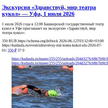
Экскурсия «Здравствуй, мир театра
кукол» — Уфа, 1 июля 2026
1 июля 2026 года в 12:00 Башкирский государственный театр
кукол в Уфе приглашает на экскурсию «Здравствуй, мир
театра кукол».
350
RUB
https://schema.org/InStock
2026-06-12T03:32:00+03:00
https://kudaufa.ru/event/zdravstvuy-mir-teatra-kukol-ufa-2026-07-
01/
350
₽
37
0
https://kudaufa.ru/image/255/255/uploads/204d327fc68b7b9fc
https://kudaufa.ru/image/255/255/uploads/204d327fc68b7b9fc