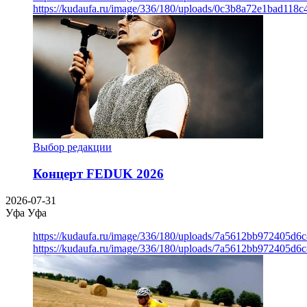
https://kudaufa.ru/image/336/180/uploads/0c3b8a72e1bad118
Выбор редакции
Концерт FEDUK 2026
2026-07-31
Уфа
Уфа
https://kudaufa.ru/image/336/180/uploads/7a5612bb972405d6
https://kudaufa.ru/image/336/180/uploads/7a5612bb972405d6