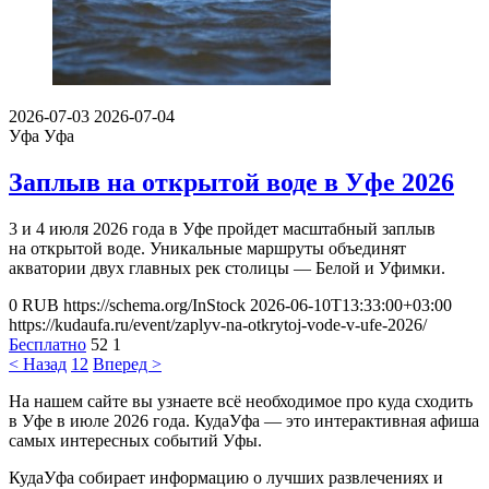
2026-07-03
2026-07-04
Уфа
Уфа
Заплыв на открытой воде в Уфе 2026
3 и 4 июля 2026 года в Уфе пройдет масштабный заплыв
на открытой воде. Уникальные маршруты объединят
акватории двух главных рек столицы — Белой и Уфимки.
0
RUB
https://schema.org/InStock
2026-06-10T13:33:00+03:00
https://kudaufa.ru/event/zaplyv-na-otkrytoj-vode-v-ufe-2026/
Бесплатно
52
1
< Назад
1
2
Вперед >
На нашем сайте вы узнаете всё необходимое про куда сходить
в Уфе в июле 2026 года. КудаУфа — это интерактивная афиша
самых интересных событий Уфы.
КудаУфа собирает информацию о лучших развлечениях и