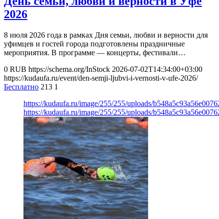
День семьи, любви и верности в Уфе
2026
8 июля 2026 года в рамках Дня семьи, любви и верности для
уфимцев и гостей города подготовлены праздничные
мероприятия. В программе — концерты, фестивали…
0
RUB
https://schema.org/InStock
2026-07-02T14:34:00+03:00
https://kudaufa.ru/event/den-semji-ljubvi-i-vernosti-v-ufe-2026/
Бесплатно
213
1
https://kudaufa.ru/image/255/255/uploads/b548a5c93a56e007
https://kudaufa.ru/image/255/255/uploads/b548a5c93a56e007