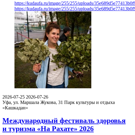
https://kudaufa.ru/image/255/255/uploads/35e689d5e77413b0
https://kudaufa.ru/image/255/255/uploads/35e689d5e77413b0
2026-07-25
2026-07-26
Уфа, ул. Маршала Жукова, 31
Парк культуры и отдыха
«Кашкадан»
Международный фестиваль здоровья
и туризма «На Рахате» 2026