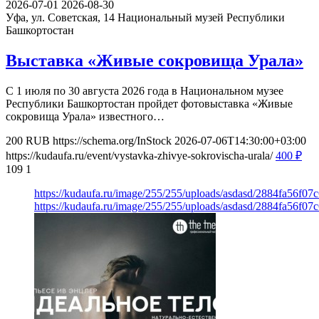
2026-07-01
2026-08-30
Уфа, ул. Советская, 14
Национальный музей Республики
Башкортостан
Выставка «Живые сокровища Урала»
С 1 июля по 30 августа 2026 года в Национальном музее
Республики Башкортостан пройдет фотовыставка «Живые
сокровища Урала» известного…
200
RUB
https://schema.org/InStock
2026-07-06T14:30:00+03:00
https://kudaufa.ru/event/vystavka-zhivye-sokrovischa-urala/
400
₽
109
1
https://kudaufa.ru/image/255/255/uploads/asdasd/2884fa56f07
https://kudaufa.ru/image/255/255/uploads/asdasd/2884fa56f07