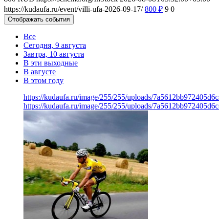
https://kudaufa.ru/event/villi-ufa-2026-09-17/
800
₽
9
0
Отображать события
Все
Сегодня, 9 августа
Завтра, 10 августа
В эти выходные
В августе
В этом году
https://kudaufa.ru/image/255/255/uploads/7a5612bb972405d6
https://kudaufa.ru/image/255/255/uploads/7a5612bb972405d6