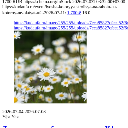
1700
RUB
https://schema.org/InStock
2026-07-03T03:32:00+03:00
https://kudaufa.ru/event/lyosha-kotoryy-ustroilsya-na-rabotu-na-
kotoroy-ne-platyat-ufa-2026-07-11/
1 700
₽
16
0
https://kudaufa.ru/image/255/255/uploads/7eca85827cfeca52f
https://kudaufa.ru/image/255/255/uploads/7eca85827cfeca52f
2026-07-04
2026-07-08
Уфа
Уфа