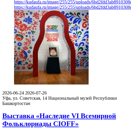
https://kudaufa.ru/image/255/255/uploads/6bd2fdd3ab891030
https://kudaufa.ru/image/255/255/uploads/6bd2fdd3ab891030
2026-06-24
2026-07-26
Уфа, ул. Советская, 14
Национальный музей Республики
Башкортостан
Выставка «Наследие VI Всемирной
Фольклориады CIOFF»