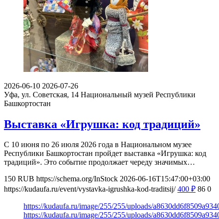
2026-06-10
2026-07-26
Уфа, ул. Советская, 14
Национальный музей Республики
Башкортостан
Выставка «Игрушка: код традиций»
С 10 июня по 26 июля 2026 года в Национальном музее
Республики Башкортостан пройдет выставка «Игрушка: код
традиций». Это событие продолжает череду значимых…
150
RUB
https://schema.org/InStock
2026-06-16T15:47:00+03:00
https://kudaufa.ru/event/vystavka-igrushka-kod-traditsij/
400
₽
86
0
https://kudaufa.ru/image/255/255/uploads/a8630dd6f8509a93
https://kudaufa.ru/image/255/255/uploads/a8630dd6f8509a93