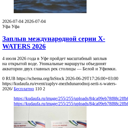
2026-07-04
2026-07-04
Уфа
Уфа
Заплыв международной серии X-
WATERS 2026
4 июля 2026 года в Уфе пройдет масштабный заплыв
на открытой воде. Уникальные маршруты объединят
акватории двух главных рек столицы — Белой и Уфимки.
0
RUB
https://schema.org/InStock
2026-06-29T17:26:00+03:00
https://kudaufa.ru/event/zaplyv-mezhdunarodnoj-serii-x-waters-
2026/
Бесплатно
110
2
https://kudaufa.ru/image/255/255/uploads/84ca09eb78f88c2f
https://kudaufa.ru/image/255/255/uploads/84ca09eb78f88c2f