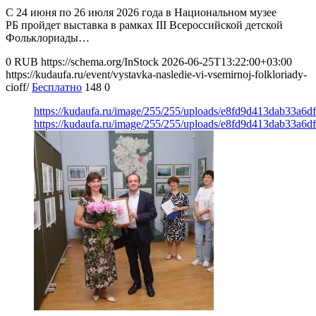
С 24 июня по 26 июля 2026 года в Национальном музее
РБ пройдет выставка в рамках III Всероссийской детской
Фольклориады…
0
RUB
https://schema.org/InStock
2026-06-25T13:22:00+03:00
https://kudaufa.ru/event/vystavka-nasledie-vi-vsemirnoj-folkloriady-
cioff/
Бесплатно
148
0
https://kudaufa.ru/image/255/255/uploads/e8fd9d413dab33a6
https://kudaufa.ru/image/255/255/uploads/e8fd9d413dab33a6