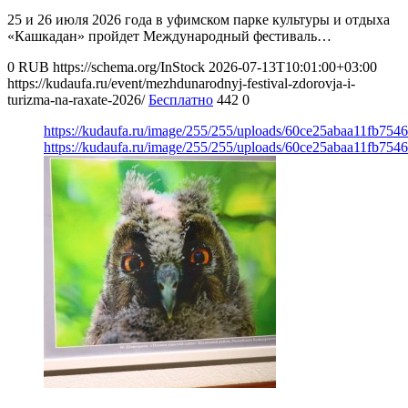
25 и 26 июля 2026 года в уфимском парке культуры и отдыха
«Кашкадан» пройдет Международный фестиваль…
0
RUB
https://schema.org/InStock
2026-07-13T10:01:00+03:00
https://kudaufa.ru/event/mezhdunarodnyj-festival-zdorovja-i-
turizma-na-raxate-2026/
Бесплатно
442
0
https://kudaufa.ru/image/255/255/uploads/60ce25abaa11fb754
https://kudaufa.ru/image/255/255/uploads/60ce25abaa11fb754