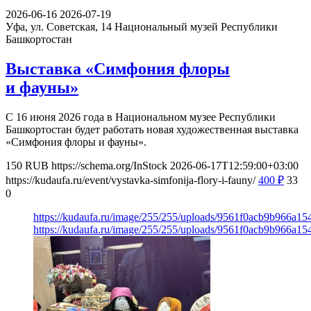
2026-06-16
2026-07-19
Уфа, ул. Советская, 14
Национальный музей Республики
Башкортостан
Выставка «Симфония флоры
и фауны»
С 16 июня 2026 года в Национальном музее Республики
Башкортостан будет работать новая художественная выставка
«Симфония флоры и фауны».
150
RUB
https://schema.org/InStock
2026-06-17T12:59:00+03:00
https://kudaufa.ru/event/vystavka-simfonija-flory-i-fauny/
400
₽
33
0
https://kudaufa.ru/image/255/255/uploads/9561f0acb9b966a1
https://kudaufa.ru/image/255/255/uploads/9561f0acb9b966a1