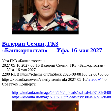
Валерий Семин, ГКЗ
«Башкортостан» — Уфа, 16 мая 2027
Уфа
ГКЗ «Башкортостан»
2027-05-16
2027-05-16
Валерий Семин, ГКЗ «Башкортостан»
— Уфа, 16 мая 2027
2200
RUB
https://schema.org/InStock
2026-08-08T03:32:00+03:00
https://kudaufa.ru/event/valeriy-semin-ufa-2027-05-16/
2 200
₽
4
0
Советуем Концерты
https://kudaufa.ru/image/269/250/uploads/asdasd/4a07e82e84
https://kudaufa.ru/image/269/250/uploads/asdasd/4a07e82e84