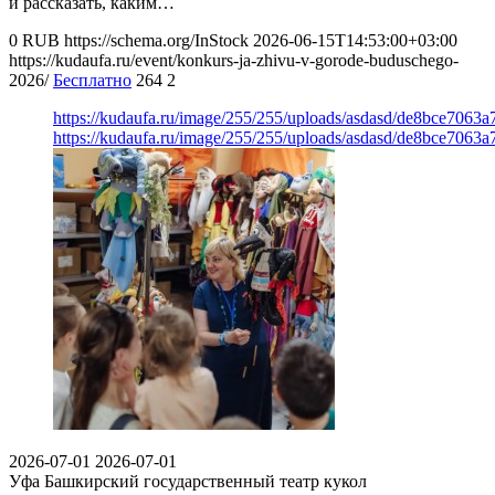
и рассказать, каким…
0
RUB
https://schema.org/InStock
2026-06-15T14:53:00+03:00
https://kudaufa.ru/event/konkurs-ja-zhivu-v-gorode-buduschego-
2026/
Бесплатно
264
2
https://kudaufa.ru/image/255/255/uploads/asdasd/de8bce7063
https://kudaufa.ru/image/255/255/uploads/asdasd/de8bce7063
2026-07-01
2026-07-01
Уфа
Башкирский государственный театр кукол