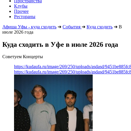
Пространства
Клубы
Прочее
Рестораны
Афиша Уфы - куда сходить
➔
События
➔
Куда сходить
➔
В
июле 2026 года
Куда сходить в Уфе в июле 2026 года
Советуем Концерты
https://kudaufa.ru/image/269/250/uploads/asdasd/9451be885fc
https://kudaufa.ru/image/269/250/uploads/asdasd/9451be885fc