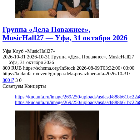
Группа «Дела Поважнее»,
MusicHall27 — Уфа, 31 октября 2026
Уфа
Клуб «MusicHall27»
2026-10-31
2026-10-31
Группа «Дела Поважнее», MusicHall27
— Уфа, 31 октября 2026
800
RUB
https://schema.org/InStock
2026-08-09T03:32:00+03:00
https://kudaufa.ru/event/gruppa-dela-povazhnee-ufa-2026-10-31/
800
₽
3
0
Советуем Концерты
https://kudaufa.ru/image/269/250/uploads/asdasd/888b61bc22
https://kudaufa.ru/image/269/250/uploads/asdasd/888b61bc22