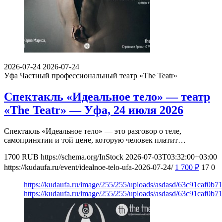
2026-07-24
2026-07-24
Уфа
Частный профессиональный театр «The Teatr»
Спектакль «Идеальное тело» — театр
«The Teatr» — Уфа, 24 июля 2026
Спектакль «Идеальное тело» — это разговор о теле,
самопринятии и той цене, которую человек платит…
1700
RUB
https://schema.org/InStock
2026-07-03T03:32:00+03:00
https://kudaufa.ru/event/idealnoe-telo-ufa-2026-07-24/
1 700
₽
17
0
https://kudaufa.ru/image/255/255/uploads/asdasd/63c91caf0b
https://kudaufa.ru/image/255/255/uploads/asdasd/63c91caf0b