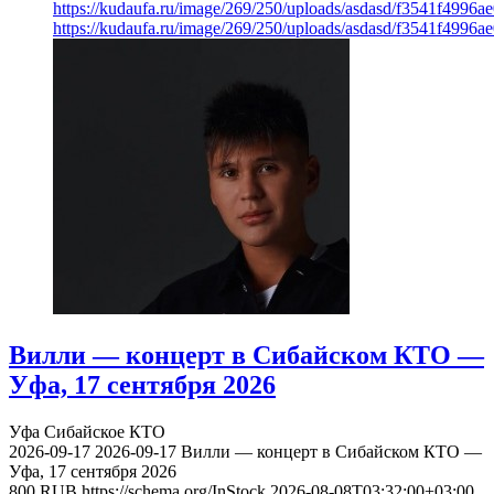
https://kudaufa.ru/image/269/250/uploads/asdasd/f3541f4996
https://kudaufa.ru/image/269/250/uploads/asdasd/f3541f4996
Вилли — концерт в Сибайском КТО —
Уфа, 17 сентября 2026
Уфа
Сибайское КТО
2026-09-17
2026-09-17
Вилли — концерт в Сибайском КТО —
Уфа, 17 сентября 2026
800
RUB
https://schema.org/InStock
2026-08-08T03:32:00+03:00