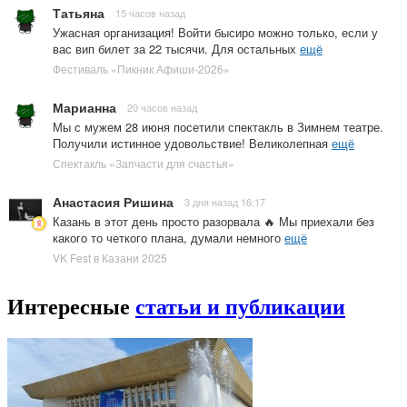
Татьяна
15 часов назад
Ужасная организация! Войти бысиро можно только, если у
вас вип билет за 22 тысячи. Для остальных
ещё
Фестиваль «Пикник Афиши-2026»
Марианна
20 часов назад
Мы с мужем 28 июня посетили спектакль в Зимнем театре.
Получили истинное удовольствие! Великолепная
ещё
Спектакль «Запчасти для счастья»
Анастасия Ришина
3 дня назад 16:17
Казань в этот день просто разорвала 🔥 Мы приехали без
какого то четкого плана, думали немного
ещё
VK Fest в Казани 2025
Интересные
статьи и публикации