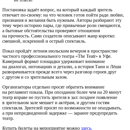
Постановка задаёт вопрос, на который каждый зритель
отвечает по-своему: на что человек готов пойти ради любви,
признания и желания быть нужным. Авторы разбирают эту
тему через историю пары, где привычные роли смещаются,
а бытовые обстоятельства проверяют отношения
на прочность. Сами создатели описывают жанр коротко:
смешной, искренний и острый спектакль.
Показ пройдёт летним июльским вечером в пространстве
частного профессионального театра «The Teatr» в Уфе.
Камерный формат площадки удерживает внимание
на диалогах, интонациях и деталях, а история Тани и Лёши
разворачивается прежде всего через разговор героев друг
с другом и со зрительным залом.
Организаторы отдельно просят обратить внимание
на регламент показа. При опоздании более чем на 20 минут
театр вправе не пустить зрителя в зал: позднее появление
в зрительном зале мешает и актёрам, и другим гостям
спектакля. Зрителей просят по возможности не опаздывать,
а при непредвиденной задержке — заранее предупредить
театр.
Купить билеты на мероприятие можно
здесь
.