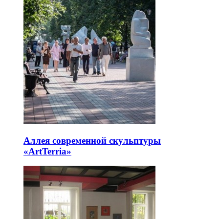
Аллея современной скульптуры
«ArtTerria»