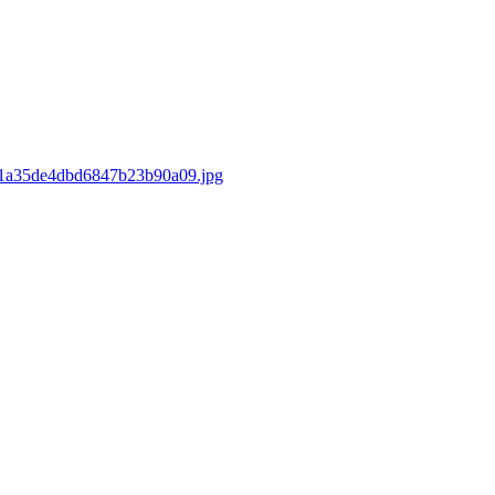
d/e1a35de4dbd6847b23b90a09.jpg