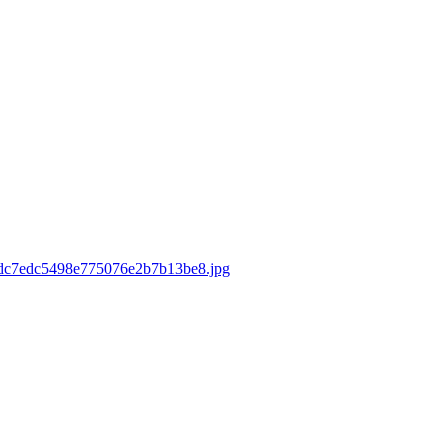
ecdc7edc5498e775076e2b7b13be8.jpg