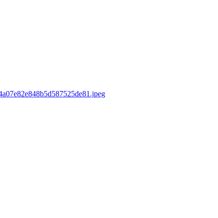
sd/4a07e82e848b5d587525de81.jpeg