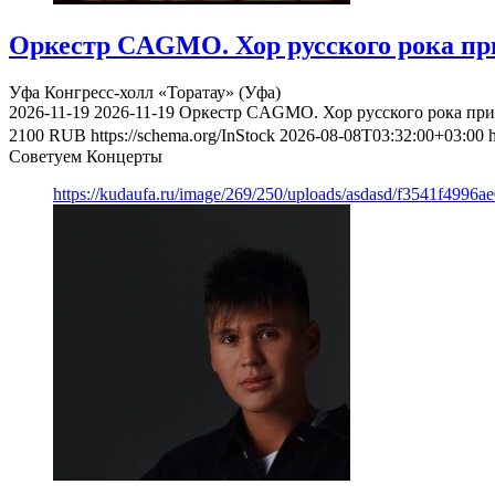
Оркестр CAGMO. Хор русского рока при
Уфа
Конгресс-холл «Торатау» (Уфа)
2026-11-19
2026-11-19
Оркестр CAGMO. Хор русского рока при 
2100
RUB
https://schema.org/InStock
2026-08-08T03:32:00+03:00
Советуем Концерты
https://kudaufa.ru/image/269/250/uploads/asdasd/f3541f4996