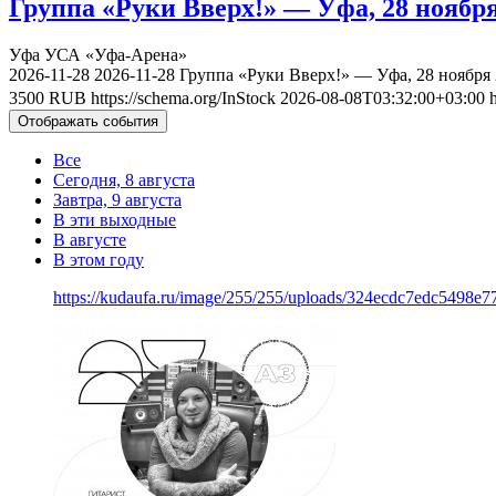
Группа «Руки Вверх!» — Уфа, 28 ноября
Уфа
УСА «Уфа-Арена»
2026-11-28
2026-11-28
Группа «Руки Вверх!» — Уфа, 28 ноября
3500
RUB
https://schema.org/InStock
2026-08-08T03:32:00+03:00
Отображать события
Все
Сегодня, 8 августа
Завтра, 9 августа
В эти выходные
В августе
В этом году
https://kudaufa.ru/image/255/255/uploads/324ecdc7edc5498e