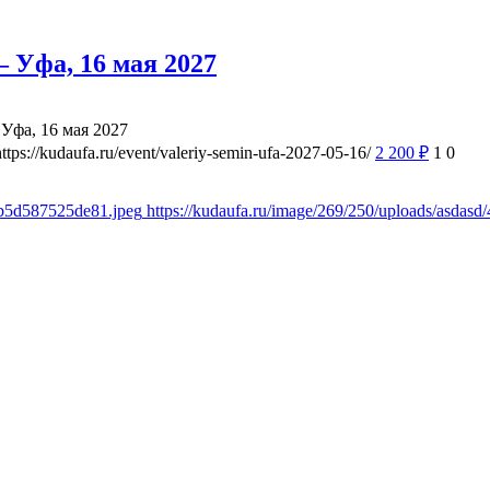
 Уфа, 16 мая 2027
Уфа, 16 мая 2027
https://kudaufa.ru/event/valeriy-semin-ufa-2027-05-16/
2 200
₽
1
0
8b5d587525de81.jpeg
https://kudaufa.ru/image/269/250/uploads/asda