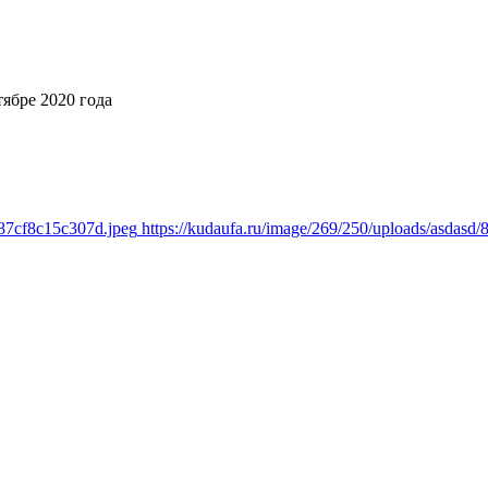
ябре 2020 года
a87cf8c15c307d.jpeg
https://kudaufa.ru/image/269/250/uploads/asdas