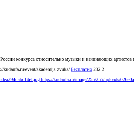
о в России конкурса относительно музыки и начинающих артист
s://kudaufa.ru/event/akademija-zvuka/
Бесплатно
232
2
b6dea294dabc14ef.jpg
https://kudaufa.ru/image/255/255/uploads/026