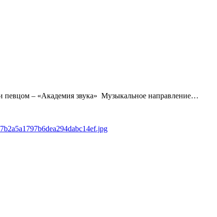
ов и певцом – «Академия звука» Музыкальное направление…
e0a7b2a5a1797b6dea294dabc14ef.jpg