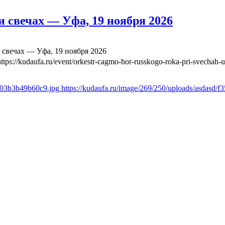
 свечах — Уфа, 19 ноября 2026
свечах — Уфа, 19 ноября 2026
https://kudaufa.ru/event/orkestr-cagmo-hor-russkogo-roka-pri-svechah-
ae03b3b49b60c9.jpg
https://kudaufa.ru/image/269/250/uploads/asdasd