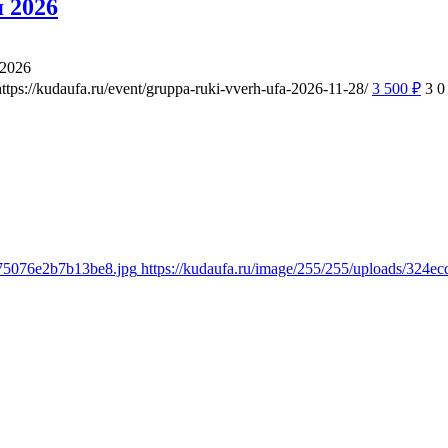
 2026
 2026
https://kudaufa.ru/event/gruppa-ruki-vverh-ufa-2026-11-28/
3 500
₽
3
0
775076e2b7b13be8.jpg
https://kudaufa.ru/image/255/255/uploads/324