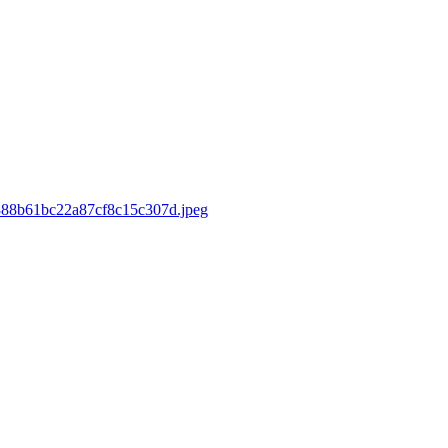
d/888b61bc22a87cf8c15c307d.jpeg