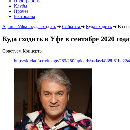
Пространства
Клубы
Прочее
Рестораны
Афиша Уфы - куда сходить
➔
События
➔
Куда сходить
➔
В сент
Куда сходить в Уфе в сентябре 2020 года
Советуем Концерты
https://kudaufa.ru/image/269/250/uploads/asdasd/888b61bc22