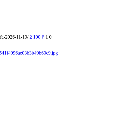
ufa-2026-11-19/
2 100
₽
1
0
/f3541f4996ae03b3b49b60c9.jpg