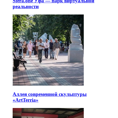
Sfera.one Уфа — парк виртуальной
реальности
Аллея современной скульптуры
«ArtTerria»