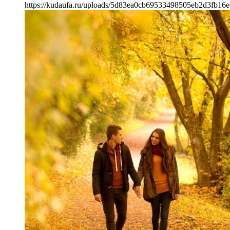
https://kudaufa.ru/uploads/5d83ea0cb69533498505eb2d3fb16e