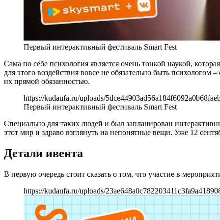
Первый интерактивный фестиваль Smart Fest
Сама по себе психология является очень тонкой наукой, котора
для этого воздействия вовсе не обязательно быть психологом –
их прямой обязанностью.
https://kudaufa.ru/uploads/5dce44903ad56a184f6092a0b68faeb
Первый интерактивный фестиваль Smart Fest
Специально для таких людей и был запланирован интерактивны
этот мир и здраво взглянуть на непонятные вещи. Уже 12 сентяб
Детали ивента
В первую очередь стоит сказать о том, что участие в меропри
https://kudaufa.ru/uploads/23ae648a0c782203411c3fa9a41890