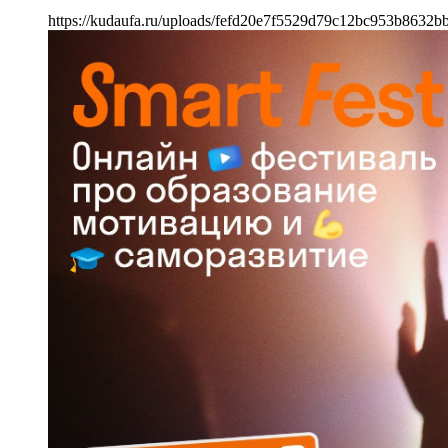
https://kudaufa.ru/uploads/fefd20e7f5529d79c12bc953b8632bb