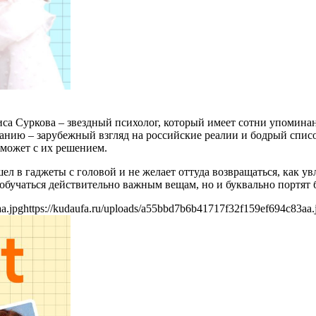
иса Суркова – звездный психолог, который имеет сотни упомин
нию – зарубежный взгляд на российские реалии и бодрый списо
оможет с их решением.
ушел в гаджеты с головой и не желает оттуда возвращаться, как ув
 обучаться действительно важным вещам, но и буквально портят
a.jpg
https://kudaufa.ru/uploads/a55bbd7b6b41717f32f159ef694c83aa.