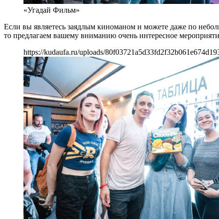
«Угадай Фильм»
Если вы являетесь заядлым киноманом и можете даже по неболь
то предлагаем вашему вниманию очень интересное мероприятие,
https://kudaufa.ru/uploads/80f03721a5d33fd2f32b061e674d19