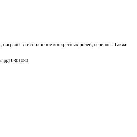
и, награды за исполнение конкретных ролей, сериалы. Также
6.jpg
1080
1080