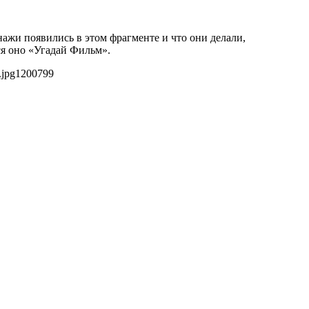
нажи появились в этом фрагменте и что они делали,
тся оно «Угадай Фильм».
.jpg
1200
799