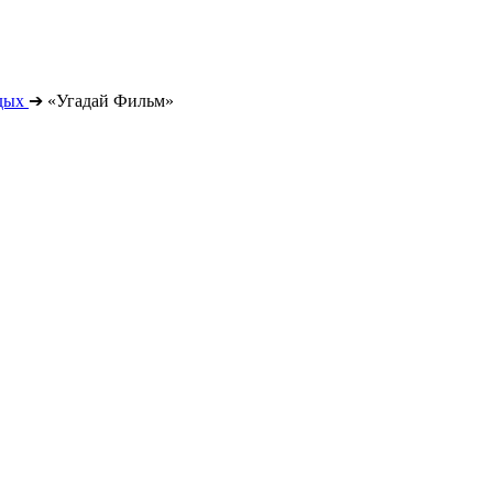
дых
➔
«Угадай Фильм»