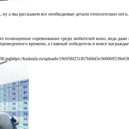
, ну а мы расскажем все необходимые детали относительно него,
то полноценное соревнование среди любителей кино, ведь даже н
 проведенного времени, а главный победитель и вовсе награжда
38.jpg
https://kudaufa.ru/uploads/19e058f251fb7b66d5e360069539e63