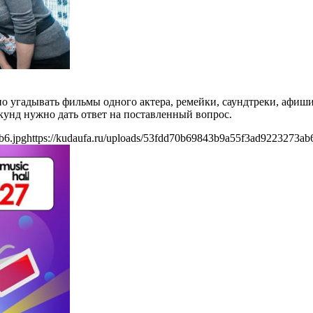
но угадывать фильмы одного актера, ремейки, саундтреки, афиш
екунд нужно дать ответ на поставленный вопрос.
b6.jpg
https://kudaufa.ru/uploads/53fdd70b69843b9a55f3ad9223273ab