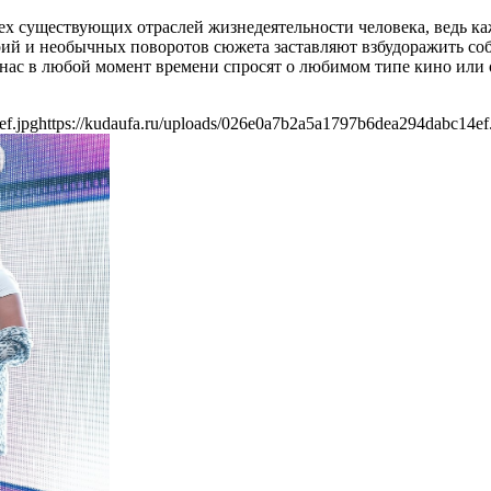
х существующих отраслей жизнедеятельности человека, ведь ка
рий и необычных поворотов сюжета заставляют взбудоражить собс
 нас в любой момент времени спросят о любимом типе кино или
ef.jpg
https://kudaufa.ru/uploads/026e0a7b2a5a1797b6dea294dabc14ef