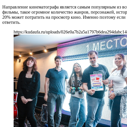
Направление кинематографа является самым популярным из все
фильмы, такое огромное количество жанров, персонажей, исто
20% может потратить на просмотр кино. Именно поэтому если
ответить.
https://kudaufa.ru/uploads/026e0a7b2a5a1797b6dea294dabc14