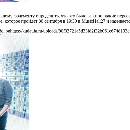
шому фрагменту определить, что это было за кино, какие персо
 которое пройдет 30 сентября в 19:30 в MusicHall27 и называе
3c.jpg
https://kudaufa.ru/uploads/80f03721a5d33fd2f32b061e674d193c