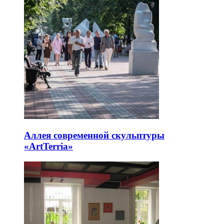
Аллея современной скульптуры
«ArtTerria»