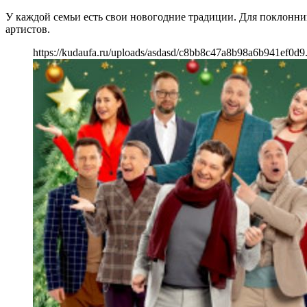
У каждой семьи есть свои новогодние традиции. Для поклонн
артистов.
https://kudaufa.ru/uploads/asdasd/c8bb8c47a8b98a6b941ef0d9