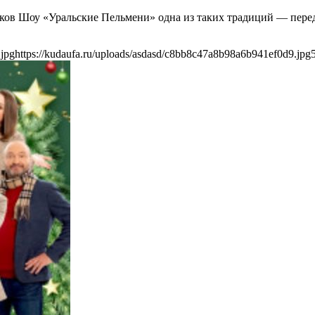
иков Шоу «Уральские Пельмени» одна из таких традиций — пер
.jpg
https://kudaufa.ru/uploads/asdasd/c8bb8c47a8b98a6b941ef0d9.jpg