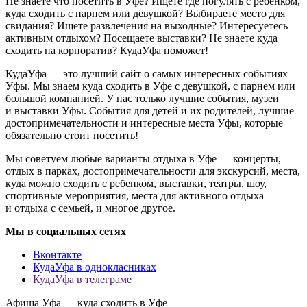
Не знаете что посетить в Уфе? Ищете где погулять с ребенком,
куда сходить с парнем или девушкой? Выбираете место для
свидания? Ищете развлечения на выходные? Интересуетесь
активным отдыхом? Посещаете выставки? Не знаете куда
сходить на корпоратив? КудаУфа поможет!
КудаУфа — это лучший сайт о самых интересных событиях
Уфы. Мы знаем куда сходить в Уфе с девушкой, с парнем или
большой компанией. У нас только лучшие события, музеи
и выставки Уфы. События для детей и их родителей, лучшие
достопримечательности и интересные места Уфы, которые
обязательно стоит посетить!
Мы советуем любые варианты отдыха в Уфе — концерты,
отдых в парках, достопримечательности для экскурсий, места,
куда можно сходить с ребенком, выставки, театры, шоу,
спортивные мероприятия, места для активного отдыха
и отдыха с семьей, и многое другое.
Мы в социальных сетях
Вконтакте
КудаУфа в однокласниках
КудаУфа в телеграме
Афиша Уфа — куда сходить в Уфе