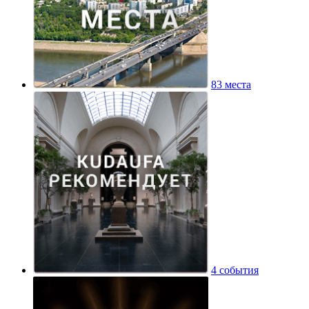
83 места
4 события