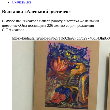
Скачать .ics
Выставка «Аленький цветочек»
В музее им. Аксакова начала работу выставка «Аленький
цветочек».Она посвящена 226-летию со дня рождения
С.Т.Аксакова.
https://kudaufa.ru/uploads/6271f602fa927df7c29746c143fa850