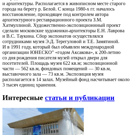
и архитектуры. Располагается в живописном месте старого
города на берегу р. Белой. С конца 1980-х гг. началось
восстановление, проходящее под контролем автора
архитектурного реставрационного проекта З.М.
Хатмуллиной. Художественно-экспозиционнный проект
сделали московские художники-архитекторы Е.Н. Лаврова
и B.C. Таукина. Сбор экспонатов осуществлялся
сотрудниками музея Э.Д. Терегуловой и Т.Е. Замятиной.
И в 1991 году, который был объявлен международной
организации ЮНЕСКО" «годом Аксакова», к 200-летию
со дня рождения писателя музей открыл двери для
посетителей. Площадь музея 622 кв.м; экспозиционной
части — 562 кв.м, фондовых помещений — 30 кв.м,
выставочного зала — 73 кв.м. Экспозиция музея
располагается в 14 залах. Музейный фонд насчитывает около
3 тысяч единиц хранения.
Интересные
статьи и публикации