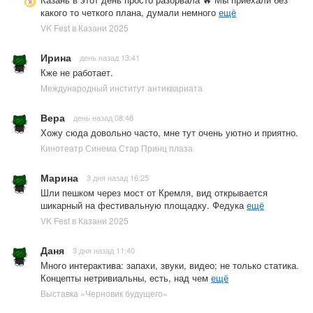
какого то четкого плана, думали немного
ещё
VK Fest в Казани 2025
Ирина
день назад 13:41
Кже не работает.
Международный институт антиквариата
Вера
день назад 08:48
Хожу сюда довольно часто, мне тут очень уютно и приятно.
Кинотеатр Синема Стар Принц плаза
Марина
3 дня назад 16:25
Шли пешком через мост от Кремля, вид открывается
шикарный на фестивальную площадку. Федука
ещё
VK Fest в Казани 2025
Даня
3 дня назад 11:40
Много интерактива: запахи, звуки, видео; не только статика.
Концепты нетривиальны, есть, над чем
ещё
Выставка «Черновик будущего»