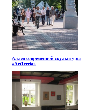
Аллея современной скульптуры
«ArtTerria»