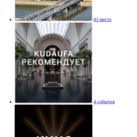
83 места
4 события