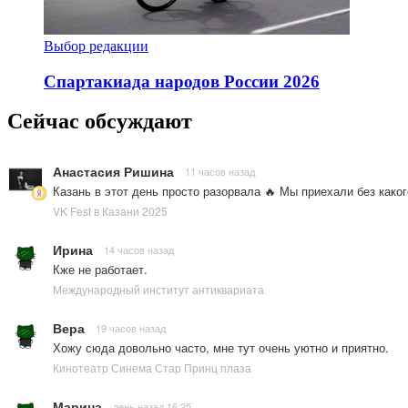
Выбор редакции
Спартакиада народов России 2026
Сейчас обсуждают
Анастасия Ришина
11 часов назад
Казань в этот день просто разорвала 🔥 Мы приехали без како
VK Fest в Казани 2025
Ирина
14 часов назад
Кже не работает.
Международный институт антиквариата
Вера
19 часов назад
Хожу сюда довольно часто, мне тут очень уютно и приятно.
Кинотеатр Синема Стар Принц плаза
Марина
день назад 16:25