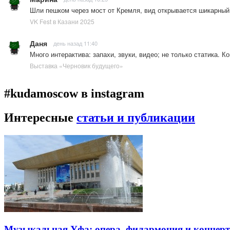
Шли пешком через мост от Кремля, вид открывается шикарны
VK Fest в Казани 2025
Даня
день назад 11:40
Много интерактива: запахи, звуки, видео; не только статика. 
Выставка «Черновик будущего»
#kudamoscow в instagram
Интересные
статьи и публикации
Музыкальная Уфа: опера, филармония и концер