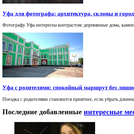
Уфа для фотографа: архитектура, склоны и город
Фотографу Уфа интересна контрастом: деревянные дома, каме
Уфа с родителями: спокойный маршрут без лишн
Поездка с родителями становится приятнее, если убрать длин
Последние добавленные
интересные ме