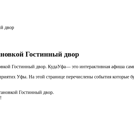
й двор
ановкой Гостинный двор
ановкой Гостинный двор. КудаУфа— это интерактивная афиша са
иятих Уфы. На этой странице перечислены события которые буду
становкой Гостинный двор.
!