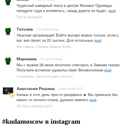
Чудесный камерный театр в центре Москвы! Однажды
попадете туда и влюбитесь, назад дороги не будет.
ещё
Театр города М.
Татьяна
12 часов назад
Ужасная организация! Войти бысиро можно только, если у
вас вип билет за 22 тысячи. Для остальных
ещё
Фестиваль «Пикник Афиши-2026»
Марианна
16 часов назад
Мы с мужем 28 июня посетили спектакль в Зимнем театре.
Получили истинное удовольствие! Великолепная
ещё
Спектакль «Запчасти для счастья»
Анастасия Ришина
2 дня назад 16:17
Казань в этот день просто разорвала 🔥 Мы приехали без
какого то четкого плана, думали немного
ещё
VK Fest в Казани 2025
#kudamoscow в instagram