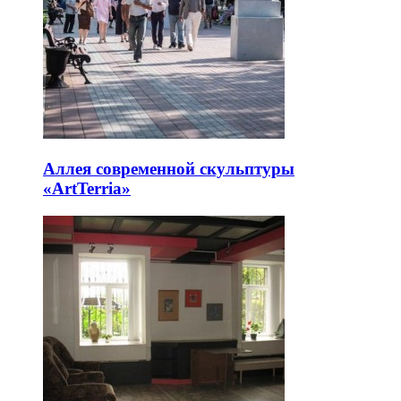
Аллея современной скульптуры
«ArtTerria»