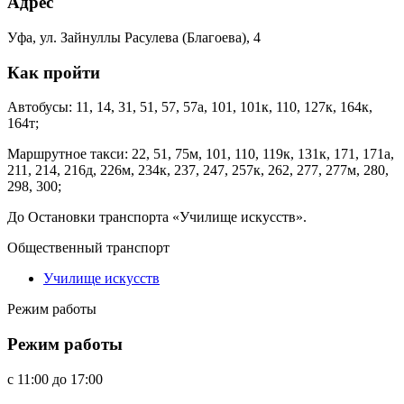
Адрес
Уфа, ул. Зайнуллы Расулева (Благоева), 4
Как пройти
Автобусы: 11, 14, 31, 51, 57, 57а, 101, 101к, 110, 127к, 164к,
164т;
Маршрутное такси: 22, 51, 75м, 101, 110, 119к, 131к, 171, 171а,
211, 214, 216д, 226м, 234к, 237, 247, 257к, 262, 277, 277м, 280,
298, 300;
До Остановки транспорта «Училище искусств».
Общественный транспорт
Училище искусств
Режим работы
Режим работы
c
11:00
до
17:00