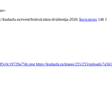
ан»
s://kudaufa.ru/event/festival-iskra-dvizhenija-2026/
Бесплатно
146
1
c85c0c19729a75fe.png
https://kudaufa.ru/image/255/255/uploads/7a