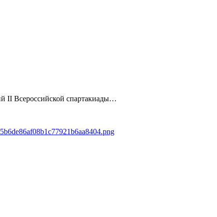
ний II Всероссийской спартакиады…
8d65b6de86af08b1c77921b6aa8404.png