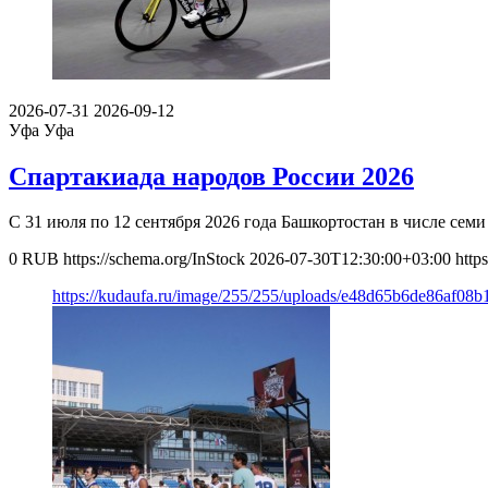
2026-07-31
2026-09-12
Уфа
Уфа
Спартакиада народов России 2026
С 31 июля по 12 сентября 2026 года Башкортостан в числе се
0
RUB
https://schema.org/InStock
2026-07-30T12:30:00+03:00
http
https://kudaufa.ru/image/255/255/uploads/e48d65b6de86af08