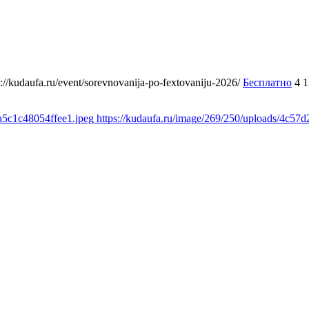
s://kudaufa.ru/event/sorevnovanija-po-fextovaniju-2026/
Бесплатно
4
1
a5c1c48054ffee1.jpeg
https://kudaufa.ru/image/269/250/uploads/4c5