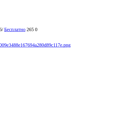
6/
Бесплатно
265
0
7e9009e3488e167694a280d89c117e.png