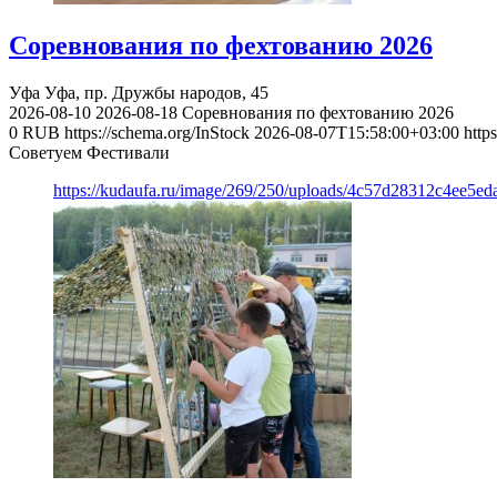
Соревнования по фехтованию 2026
Уфа
Уфа, пр. Дружбы народов, 45
2026-08-10
2026-08-18
Соревнования по фехтованию 2026
0
RUB
https://schema.org/InStock
2026-08-07T15:58:00+03:00
http
Советуем Фестивали
https://kudaufa.ru/image/269/250/uploads/4c57d28312c4ee5ed