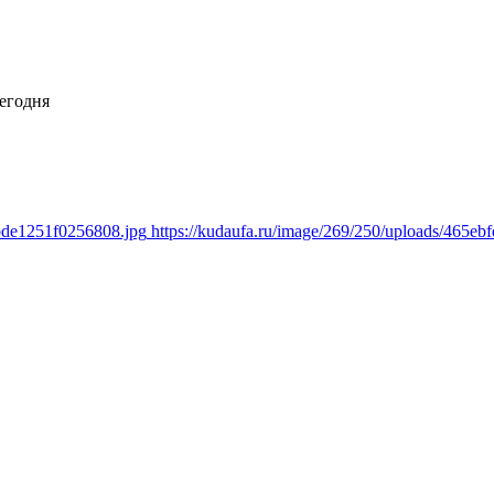
егодня
0bde1251f0256808.jpg
https://kudaufa.ru/image/269/250/uploads/465