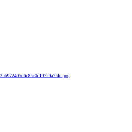
5612bb972405d6c85c0c19729a75fe.png