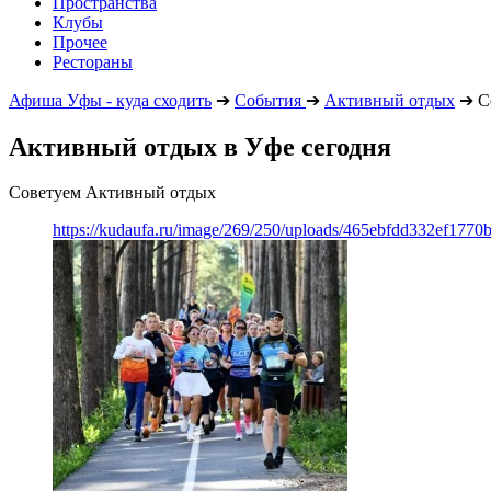
Пространства
Клубы
Прочее
Рестораны
Афиша Уфы - куда сходить
➔
События
➔
Активный отдых
➔
С
Активный отдых в Уфе сегодня
Советуем Активный отдых
https://kudaufa.ru/image/269/250/uploads/465ebfdd332ef177