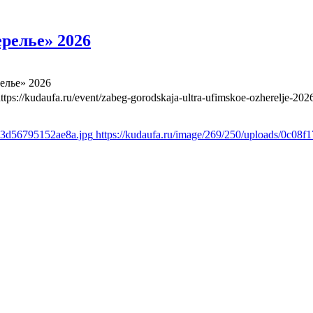
релье» 2026
елье» 2026
ttps://kudaufa.ru/event/zabeg-gorodskaja-ultra-ufimskoe-ozherelje-202
bd3d56795152ae8a.jpg
https://kudaufa.ru/image/269/250/uploads/0c0