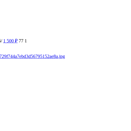
6/
1 500
₽
77
1
8f1729f744a7ebd3d56795152ae8a.jpg