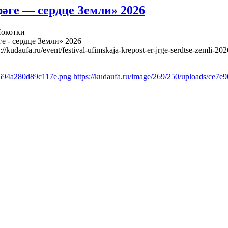
әге — сердце Земли» 2026
Локотки
е - сердце Земли» 2026
s://kudaufa.ru/event/festival-ufimskaja-krepost-er-jrge-serdtse-zemli-202
7694a280d89c117e.png
https://kudaufa.ru/image/269/250/uploads/ce