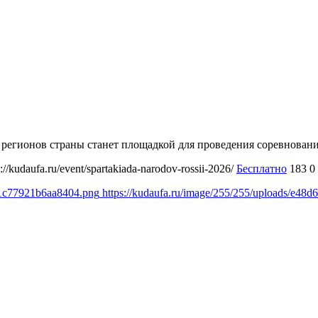
ми регионов страны станет площадкой для проведения соревнова
s://kudaufa.ru/event/spartakiada-narodov-rossii-2026/
Бесплатно
183
0
b1c77921b6aa8404.png
https://kudaufa.ru/image/255/255/uploads/e4