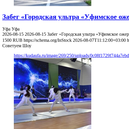
Забег «Городская ультра «Уфимское оже
Уфа
Уфа
2026-08-15
2026-08-15
Забег «Городская ультра «Уфимское ожер
1500
RUB
https://schema.org/InStock
2026-08-07T11:12:00+03:00
h
Советуем Шоу
https://kudaufa.ru/image/269/250/uploads/0c08f1729f744a7e