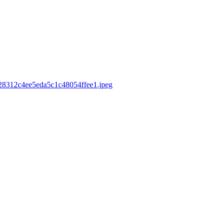
7d28312c4ee5eda5c1c48054ffee1.jpeg