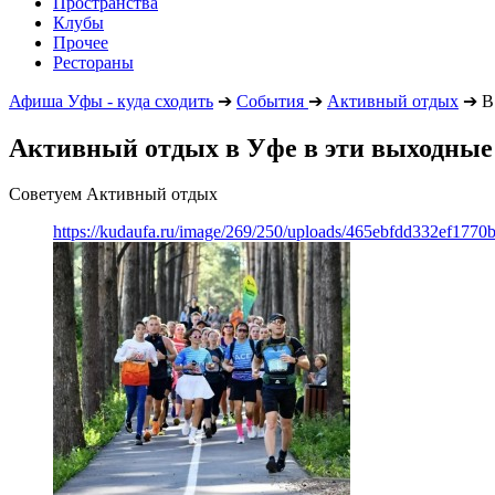
Пространства
Клубы
Прочее
Рестораны
Афиша Уфы - куда сходить
➔
События
➔
Активный отдых
➔
В
Активный отдых в Уфе в эти выходные
Советуем Активный отдых
https://kudaufa.ru/image/269/250/uploads/465ebfdd332ef177