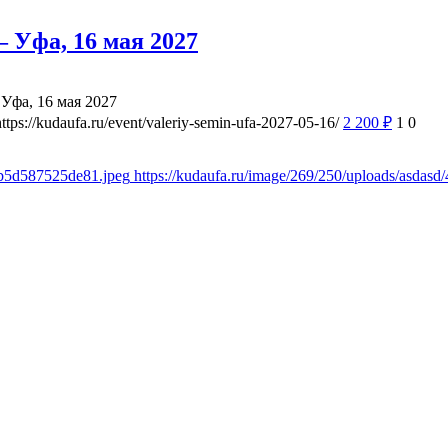
 Уфа, 16 мая 2027
Уфа, 16 мая 2027
https://kudaufa.ru/event/valeriy-semin-ufa-2027-05-16/
2 200
₽
1
0
8b5d587525de81.jpeg
https://kudaufa.ru/image/269/250/uploads/asda