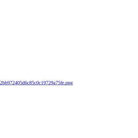
5612bb972405d6c85c0c19729a75fe.png