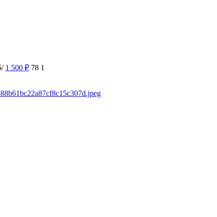
6/
1 500
₽
78
1
d/888b61bc22a87cf8c15c307d.jpeg