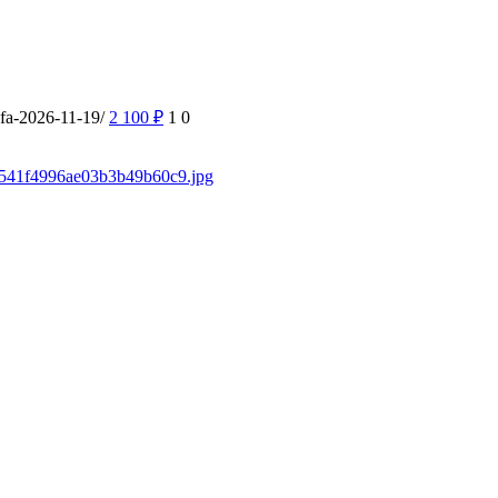
ufa-2026-11-19/
2 100
₽
1
0
/f3541f4996ae03b3b49b60c9.jpg