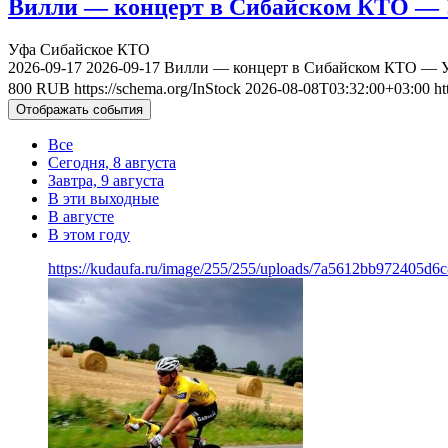
Вилли — концерт в Сибайском КТО — У
Уфа
Сибайское КТО
2026-09-17
2026-09-17
Вилли — концерт в Сибайском КТО — Уф
800
RUB
https://schema.org/InStock
2026-08-08T03:32:00+03:00
ht
Отображать события
Все
Сегодня, 8 августа
Завтра, 9 августа
В эти выходные
В августе
В этом году
https://kudaufa.ru/image/255/255/uploads/7a5612bb972405d6