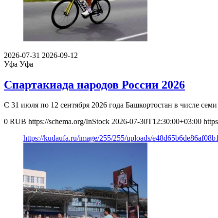
2026-07-31
2026-09-12
Уфа
Уфа
Спартакиада народов России 2026
С 31 июля по 12 сентября 2026 года Башкортостан в числе се
0
RUB
https://schema.org/InStock
2026-07-30T12:30:00+03:00
http
https://kudaufa.ru/image/255/255/uploads/e48d65b6de86af08