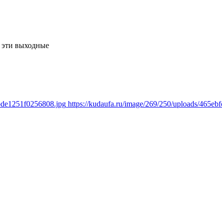
 эти выходные
0bde1251f0256808.jpg
https://kudaufa.ru/image/269/250/uploads/465