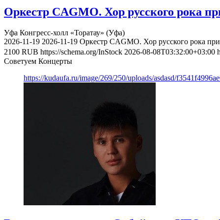
Оркестр CAGMO. Хор русского рока при
Уфа
Конгресс-холл «Торатау» (Уфа)
2026-11-19
2026-11-19
Оркестр CAGMO. Хор русского рока при 
2100
RUB
https://schema.org/InStock
2026-08-08T03:32:00+03:00
Советуем Концерты
https://kudaufa.ru/image/269/250/uploads/asdasd/f3541f4996