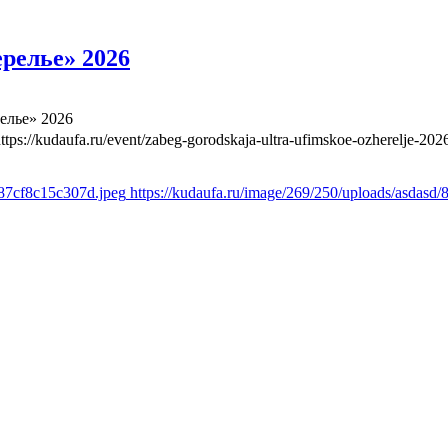
релье» 2026
елье» 2026
ttps://kudaufa.ru/event/zabeg-gorodskaja-ultra-ufimskoe-ozherelje-202
a87cf8c15c307d.jpeg
https://kudaufa.ru/image/269/250/uploads/asdas