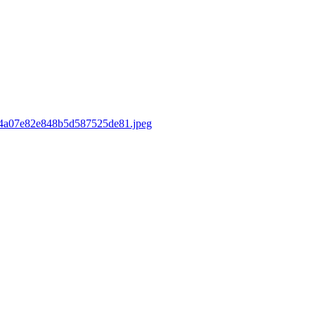
sd/4a07e82e848b5d587525de81.jpeg