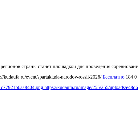
ми регионов страны станет площадкой для проведения соревнова
s://kudaufa.ru/event/spartakiada-narodov-rossii-2026/
Бесплатно
184
0
b1c77921b6aa8404.png
https://kudaufa.ru/image/255/255/uploads/e4