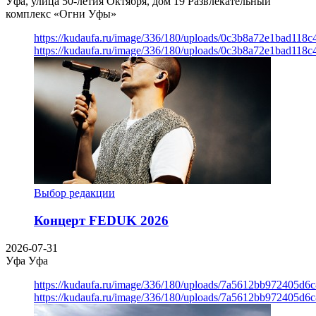
Уфа, улица 50-летия Октября, дом 19
Развлекательный
комплекс «Огни Уфы»
https://kudaufa.ru/image/336/180/uploads/0c3b8a72e1bad118
https://kudaufa.ru/image/336/180/uploads/0c3b8a72e1bad118
Выбор редакции
Концерт FEDUK 2026
2026-07-31
Уфа
Уфа
https://kudaufa.ru/image/336/180/uploads/7a5612bb972405d6
https://kudaufa.ru/image/336/180/uploads/7a5612bb972405d6