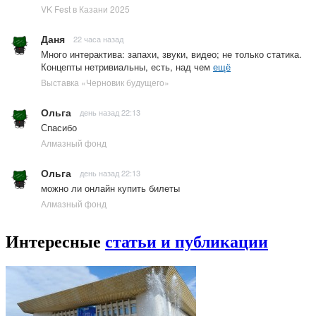
VK Fest в Казани 2025
Даня
22 часа назад
Много интерактива: запахи, звуки, видео; не только статика.
Концепты нетривиальны, есть, над чем
ещё
Выставка «Черновик будущего»
Ольга
день назад 22:13
Спасибо
Алмазный фонд
Ольга
день назад 22:13
можно ли онлайн купить билеты
Алмазный фонд
Интересные
статьи и публикации