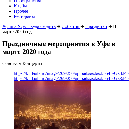
Пространства
Клубы
Прочее
Рестораны
Афиша Уфы - куда сходить
➔
События
➔
Праздники
➔
В
марте 2020 года
Праздничные мероприятия в Уфе в
марте 2020 года
Советуем Концерты
https://kudaufa.ru/image/269/250/uploads/asdasd/b54b9573d4
https://kudaufa.ru/image/269/250/uploads/asdasd/b54b9573d4