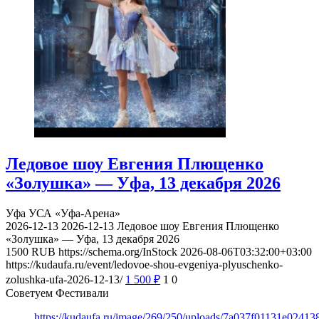
Ледовое шоу Евгения Плющенко
«Золушка» — Уфа, 13 декабря 2026
Уфа
УСА «Уфа-Арена»
2026-12-13
2026-12-13
Ледовое шоу Евгения Плющенко
«Золушка» — Уфа, 13 декабря 2026
1500
RUB
https://schema.org/InStock
2026-08-06T03:32:00+03:00
https://kudaufa.ru/event/ledovoe-shou-evgeniya-plyuschenko-
zolushka-ufa-2026-12-13/
1 500
₽
1
0
Советуем Фестивали
https://kudaufa.ru/image/269/250/uploads/7a037f01131e024