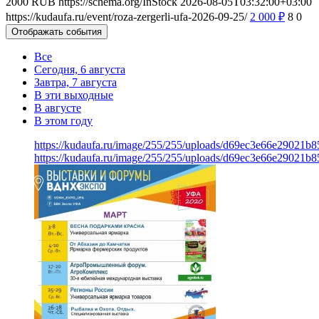
2000
RUB
https://schema.org/InStock
2026-08-05T03:32:00+03:00
https://kudaufa.ru/event/roza-zergerli-ufa-2026-09-25/
2 000
₽
8
0
Отображать события
Все
Сегодня, 6 августа
Завтра, 7 августа
В эти выходные
В августе
В этом году
https://kudaufa.ru/image/255/255/uploads/d69ec3e66e29021b
https://kudaufa.ru/image/255/255/uploads/d69ec3e66e29021b