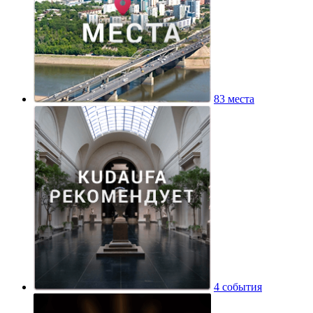
83 места
4 события