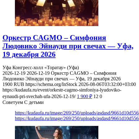
Оркестр CAGMO – Симфония
Людовико Эйнауди при свечах — Уфа,
19 декабря 2026
Уфа
Конгресс-холл «Торатау» (Уфа)
2026-12-19
2026-12-19
Оркестр CAGMO – Симфония
Людовико Эйнауди при свечах — Уфа, 19 декабря 2026
1900
RUB
https://schema.org/InStock
2026-08-06T03:32:00+03:00
https://kudaufa.ru/event/orkestr-cagmo-simfoniya-lyudoviko-
eynaudi-pri-svechah-ufa-2026-12-19/
1 900
₽
12
0
Советуем С детьми
https://kudaufa.ru/image/269/250/uploads/asdasd/9661d10d55
https://kudaufa.ru/image/269/250/uploads/asdasd/9661d10d55