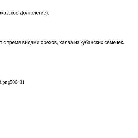
казское Долголетие).
 с тремя видами орехов, халва из кубанских семечек.
3.png
506
431