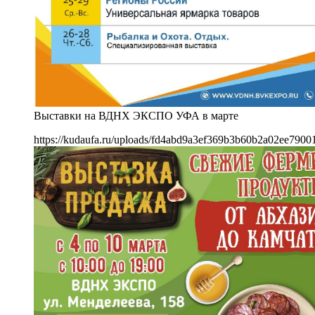
Выставки на ВДНХ ЭКСПО УФА в марте
https://kudaufa.ru/uploads/fd4abd9a3ef369b3b60b2a02ee7900