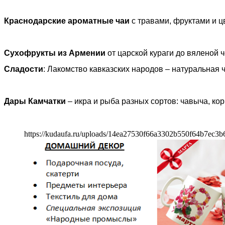
Краснодарские ароматные чаи
с травами, фруктами и ц
Сухофрукты из Армении
от царской кураги до вяленой 
Сладости
: Лакомство кавказских народов – натуральная 
Дары Камчатки
– икра и рыба разных сортов: чавыча, корю
https://kudaufa.ru/uploads/14ea27530f66a3302b550f64b7ec3b