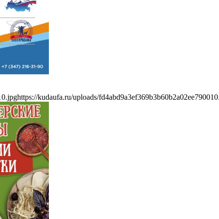
10.jpg
https://kudaufa.ru/uploads/fd4abd9a3ef369b3b60b2a02ee790010