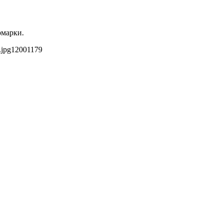
марки.
.jpg
1200
1179