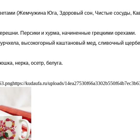
ветами (Жемчужина Юга, Здоровый сон, Чистые сосуды, Кав
черешни. Персики и хурма, начиненные грецкими орехами.
чурчхела, высокогорный каштановый мед, сливочный щербет
шка, нерка, осетр, белуга.
63.png
https://kudaufa.ru/uploads/14ea27530f66a3302b550f64b7ec3b6