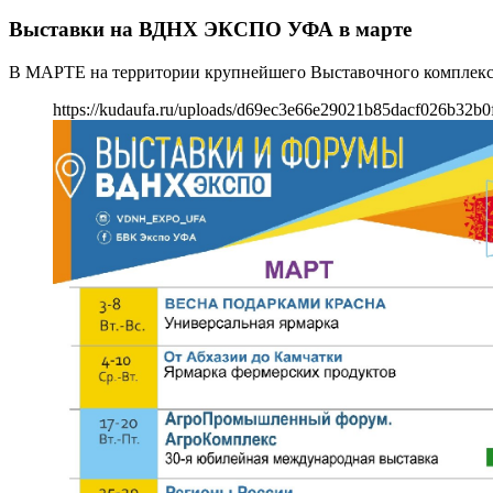
Выставки на ВДНХ ЭКСПО УФА в марте
В МАРТЕ на территории крупнейшего Выставочного комплекс
https://kudaufa.ru/uploads/d69ec3e66e29021b85dacf026b32b0