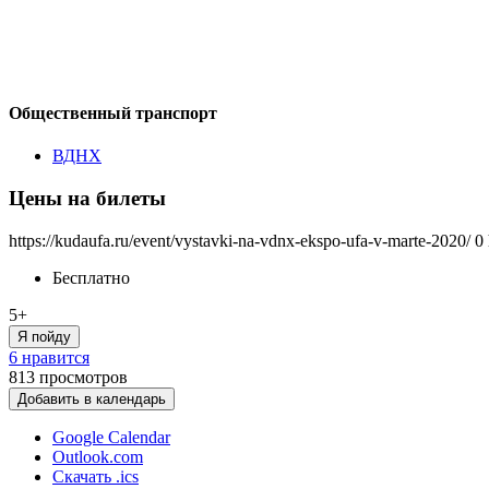
Общественный транспорт
ВДНХ
Цены на билеты
https://kudaufa.ru/event/vystavki-na-vdnx-ekspo-ufa-v-marte-2020/
0
Бесплатно
5+
Я пойду
6 нравится
813
просмотров
Добавить в календарь
Google Calendar
Outlook.com
Скачать .ics