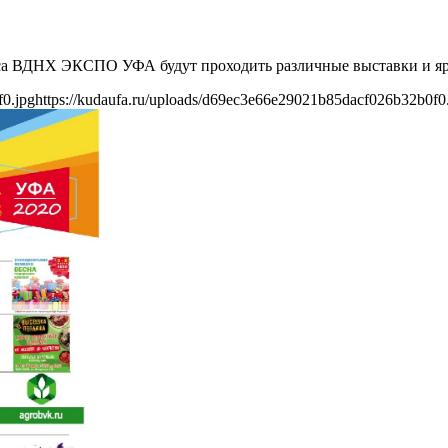
а ВДНХ ЭКСПО УФА будут проходить различные выставки и яр
f0.jpg
https://kudaufa.ru/uploads/d69ec3e66e29021b85dacf026b32b0f0