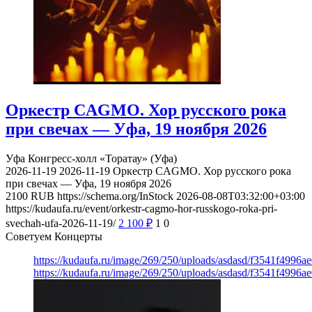
Оркестр CAGMO. Хор русского рока
при свечах — Уфа, 19 ноября 2026
Уфа
Конгресс-холл «Торатау» (Уфа)
2026-11-19
2026-11-19
Оркестр CAGMO. Хор русского рока
при свечах — Уфа, 19 ноября 2026
2100
RUB
https://schema.org/InStock
2026-08-08T03:32:00+03:00
https://kudaufa.ru/event/orkestr-cagmo-hor-russkogo-roka-pri-
svechah-ufa-2026-11-19/
2 100
₽
1
0
Советуем Концерты
https://kudaufa.ru/image/269/250/uploads/asdasd/f3541f4996
https://kudaufa.ru/image/269/250/uploads/asdasd/f3541f4996