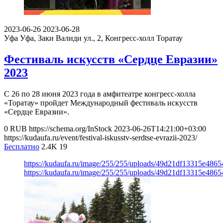
2023-06-26
2023-06-28
Уфа
Уфа, Заки Валиди ул., 2, Конгресс-холл Торатау
Фестиваль искусств «Сердце Евразии»
2023
С 26 по 28 июня 2023 года в амфитеатре конгресс-холла
«Торатау» пройдет Международный фестиваль искусств
«Сердце Евразии».
0
RUB
https://schema.org/InStock
2023-06-26T14:21:00+03:00
https://kudaufa.ru/event/festival-iskusstv-serdtse-evrazii-2023/
Бесплатно
2.4K
19
https://kudaufa.ru/image/255/255/uploads/49d21df13315e486
https://kudaufa.ru/image/255/255/uploads/49d21df13315e486