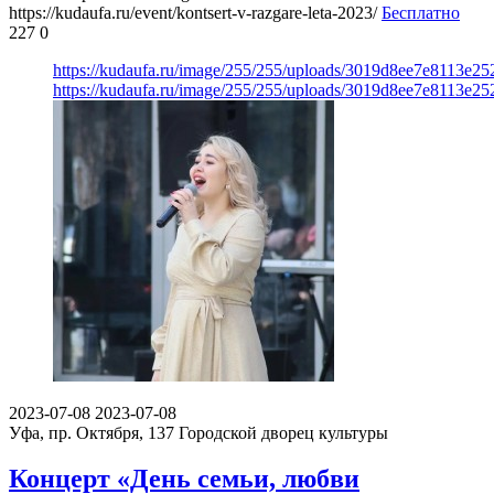
https://kudaufa.ru/event/kontsert-v-razgare-leta-2023/
Бесплатно
227
0
https://kudaufa.ru/image/255/255/uploads/3019d8ee7e8113e2
https://kudaufa.ru/image/255/255/uploads/3019d8ee7e8113e2
2023-07-08
2023-07-08
Уфа, пр. Октября, 137
Городской дворец культуры
Концерт «День семьи, любви