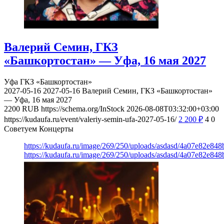
Валерий Семин, ГКЗ
«Башкортостан» — Уфа, 16 мая 2027
Уфа
ГКЗ «Башкортостан»
2027-05-16
2027-05-16
Валерий Семин, ГКЗ «Башкортостан»
— Уфа, 16 мая 2027
2200
RUB
https://schema.org/InStock
2026-08-08T03:32:00+03:00
https://kudaufa.ru/event/valeriy-semin-ufa-2027-05-16/
2 200
₽
4
0
Советуем Концерты
https://kudaufa.ru/image/269/250/uploads/asdasd/4a07e82e84
https://kudaufa.ru/image/269/250/uploads/asdasd/4a07e82e84