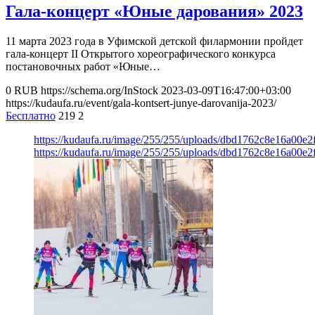
Гала-концерт «Юные дарования» 2023
11 марта 2023 года в Уфимской детской филармонии пройдет
гала-концерт II Открытого хореографического конкурса
постановочных работ «Юные…
0
RUB
https://schema.org/InStock
2023-03-09T16:47:00+03:00
https://kudaufa.ru/event/gala-kontsert-junye-darovanija-2023/
Бесплатно
219
2
https://kudaufa.ru/image/255/255/uploads/dbd1762c8e16a00e2
https://kudaufa.ru/image/255/255/uploads/dbd1762c8e16a00e2