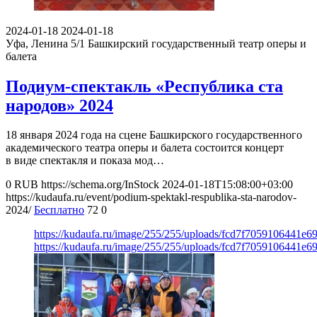
2024-01-18
2024-01-18
Уфа, Ленина 5/1
Башкирский государственный театр оперы и
балета
Подиум-спектакль «Республика ста
народов» 2024
18 января 2024 года на сцене Башкирского государственного
академического театра оперы и балета состоится концерт
в виде спектакля и показа мод…
0
RUB
https://schema.org/InStock
2024-01-18T15:08:00+03:00
https://kudaufa.ru/event/podium-spektakl-respublika-sta-narodov-
2024/
Бесплатно
72
0
https://kudaufa.ru/image/255/255/uploads/fcd7f7059106441e
https://kudaufa.ru/image/255/255/uploads/fcd7f7059106441e