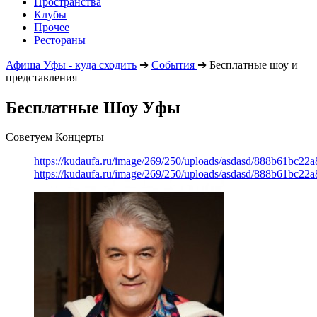
Пространства
Клубы
Прочее
Рестораны
Афиша Уфы - куда сходить
➔
События
➔
Бесплатные шоу и
представления
Бесплатные Шоу Уфы
Советуем Концерты
https://kudaufa.ru/image/269/250/uploads/asdasd/888b61bc22
https://kudaufa.ru/image/269/250/uploads/asdasd/888b61bc22