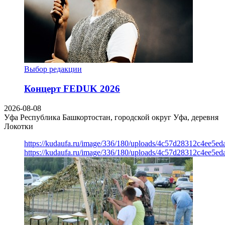
Выбор редакции
Концерт FEDUK 2026
2026-08-08
Уфа
Республика Башкортостан, городской округ Уфа, деревня
Локотки
https://kudaufa.ru/image/336/180/uploads/4c57d28312c4ee5ed
https://kudaufa.ru/image/336/180/uploads/4c57d28312c4ee5ed