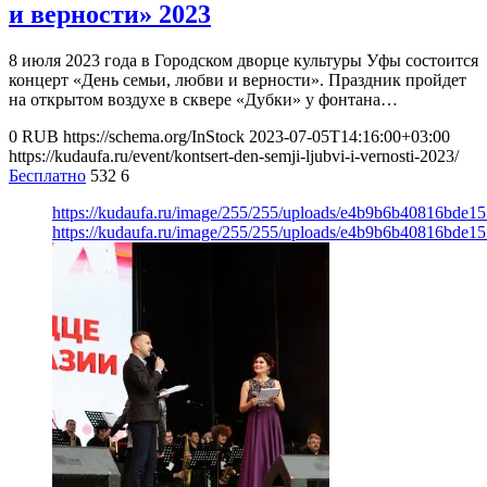
и верности» 2023
8 июля 2023 года в Городском дворце культуры Уфы состоится
концерт «День семьи, любви и верности». Праздник пройдет
на открытом воздухе в сквере «Дубки» у фонтана…
0
RUB
https://schema.org/InStock
2023-07-05T14:16:00+03:00
https://kudaufa.ru/event/kontsert-den-semji-ljubvi-i-vernosti-2023/
Бесплатно
532
6
https://kudaufa.ru/image/255/255/uploads/e4b9b6b40816bde1
https://kudaufa.ru/image/255/255/uploads/e4b9b6b40816bde1