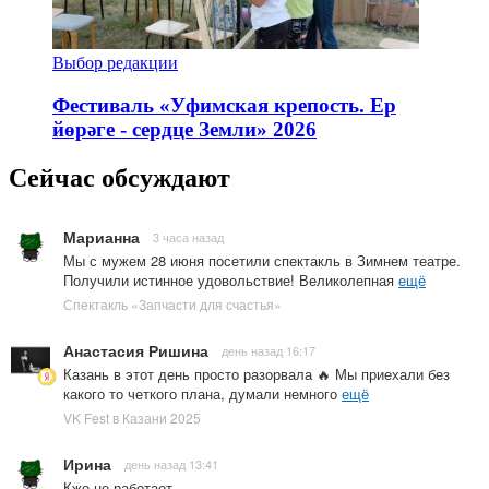
Выбор редакции
Фестиваль «Уфимская крепость. Ер
йөрәге - сердце Земли» 2026
Сейчас обсуждают
Марианна
3 часа назад
Мы с мужем 28 июня посетили спектакль в Зимнем театре.
Получили истинное удовольствие! Великолепная
ещё
Спектакль «Запчасти для счастья»
Анастасия Ришина
день назад 16:17
Казань в этот день просто разорвала 🔥 Мы приехали без
какого то четкого плана, думали немного
ещё
VK Fest в Казани 2025
Ирина
день назад 13:41
Кже не работает.