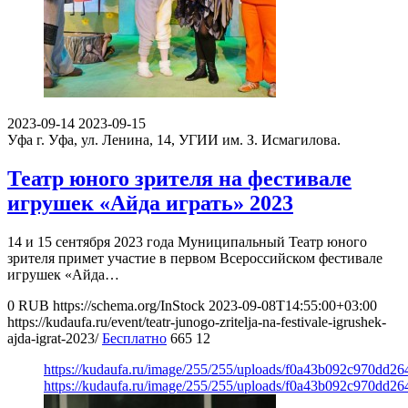
2023-09-14
2023-09-15
Уфа
г. Уфа, ул. Ленина, 14, УГИИ им. З. Исмагилова.
Театр юного зрителя на фестивале
игрушек «Айда играть» 2023
14 и 15 сентября 2023 года Муниципальный Театр юного
зрителя примет участие в первом Всероссийском фестивале
игрушек «Айда…
0
RUB
https://schema.org/InStock
2023-09-08T14:55:00+03:00
https://kudaufa.ru/event/teatr-junogo-zritelja-na-festivale-igrushek-
ajda-igrat-2023/
Бесплатно
665
12
https://kudaufa.ru/image/255/255/uploads/f0a43b092c970dd2
https://kudaufa.ru/image/255/255/uploads/f0a43b092c970dd2