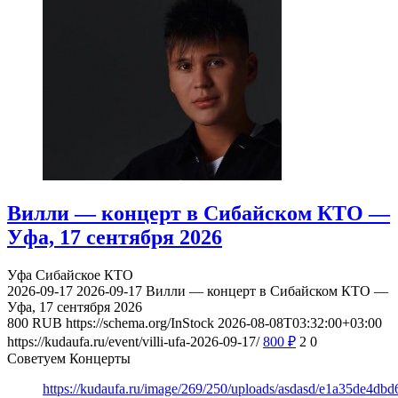
Вилли — концерт в Сибайском КТО —
Уфа, 17 сентября 2026
Уфа
Сибайское КТО
2026-09-17
2026-09-17
Вилли — концерт в Сибайском КТО —
Уфа, 17 сентября 2026
800
RUB
https://schema.org/InStock
2026-08-08T03:32:00+03:00
https://kudaufa.ru/event/villi-ufa-2026-09-17/
800
₽
2
0
Советуем Концерты
https://kudaufa.ru/image/269/250/uploads/asdasd/e1a35de4db