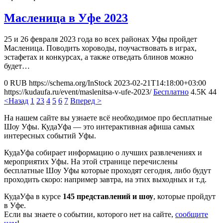
Масленица в Уфе 2023
25 и 26 февраля 2023 года во всех районах Уфы пройдет
Масленица. Поводить хороводы, поучаствовать в играх,
эстафетах и конкурсах, а также отведать блинов можно
будет…
0
RUB
https://schema.org/InStock
2023-02-21T14:18:00+03:00
https://kudaufa.ru/event/maslenitsa-v-ufe-2023/
Бесплатно
4.5K
44
<Назад
1
2
3
4
5
6
7
Вперед >
На нашем сайте вы узнаете всё необходимое про бесплатные
Шоу Уфы. КудаУфа — это интерактивная афиша самых
интересных событий Уфы.
КудаУфа собирает информацию о лучших развлечениях и
мероприятих Уфы. На этой странице перечислены
бесплатные Шоу Уфы которые проходят сегодня, либо будут
проходить скоро: например завтра, на этих выходных и т.д.
КудаУфа в курсе
145 представлений и шоу
, которые пройдут
в Уфе.
Если вы знаете о событии, которого нет на сайте,
сообщите