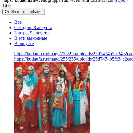
https://kudaufa.ru/event/gruppa-ruki-vverh-ufa-2026-11-28/
3 500
₽
14
0
Отображать события
Все
Сегодня, 8 августа
Завтра, 9 августа
В эти выходные
В августе
https://kudaufa.ru/image/255/255/uploads/25d7474b5fc34e2c
https://kudaufa.ru/image/255/255/uploads/25d7474b5fc34e2c