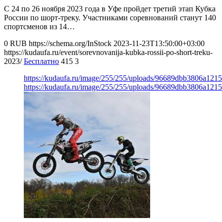
С 24 по 26 ноября 2023 года в Уфе пройдет третий этап Кубка
России по шорт-треку. Участниками соревнований станут 140
спортсменов из 14…
0
RUB
https://schema.org/InStock
2023-11-23T13:50:00+03:00
https://kudaufa.ru/event/sorevnovanija-kubka-rossii-po-short-treku-
2023/
Бесплатно
415
3
https://kudaufa.ru/image/255/255/uploads/96689dbb3806a121
https://kudaufa.ru/image/255/255/uploads/96689dbb3806a121