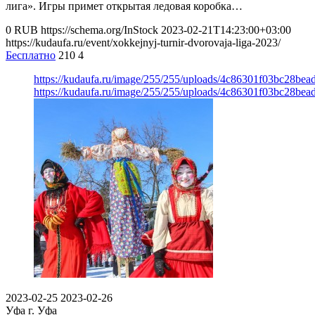
лига». Игры примет открытая ледовая коробка…
0
RUB
https://schema.org/InStock
2023-02-21T14:23:00+03:00
https://kudaufa.ru/event/xokkejnyj-turnir-dvorovaja-liga-2023/
Бесплатно
210
4
https://kudaufa.ru/image/255/255/uploads/4c86301f03bc28bea
https://kudaufa.ru/image/255/255/uploads/4c86301f03bc28bea
2023-02-25
2023-02-26
Уфа
г. Уфа