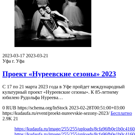
2023-03-17
2023-03-21
Уфа
г. Уфа
Проект «Нуреевские сезоны» 2023
С 17 по 21 марта 2023 года в Уфе пройдет международный
культурный проект «Нуреевские сезоны». К 85-летнему
юбилею Рудольфа Нуреева…
0
RUB
https://schema.org/InStock
2023-02-28T00:51:00+03:00
https://kudaufa.ru/event/proekt-nureevskie-sezony-2023/
Бесплатно
2.9K
21
https://kudaufa.ru/image/255/255/uploads/8cfa96fb0e1b0c416
https://kudaufa.ru/image/255/255/uploads/8cfa96fb0e1b0c416