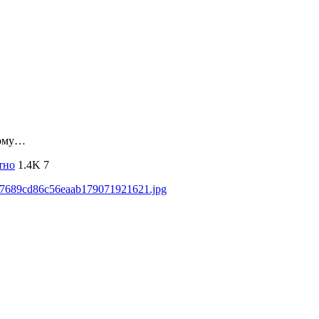
рому…
тно
1.4K
7
b397689cd86c56eaab179071921621.jpg