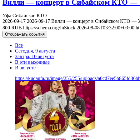
Вилли — концерт в Сибайском КТО — У
Уфа
Сибайское КТО
2026-09-17
2026-09-17
Вилли — концерт в Сибайском КТО — Уф
800
RUB
https://schema.org/InStock
2026-08-08T03:32:00+03:00
ht
Отображать события
Все
Сегодня, 9 августа
Завтра, 10 августа
В эти выходные
В августе
https://kudaufa.ru/image/255/255/uploads/a0cd7ee5b865fd36