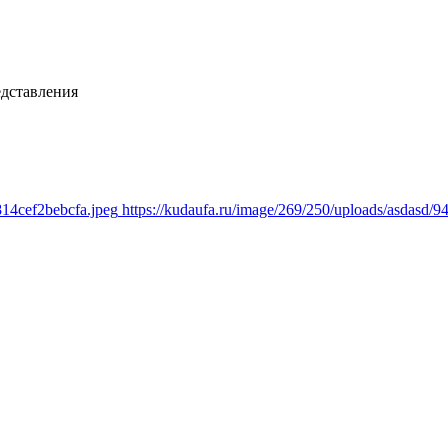
едставления
814cef2bebcfa.jpeg
https://kudaufa.ru/image/269/250/uploads/asdasd/