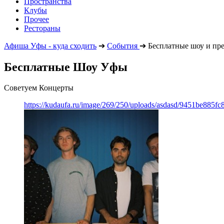
Пространства
Клубы
Прочее
Рестораны
Афиша Уфы - куда сходить
➔
События
➔
Бесплатные шоу и пр
Бесплатные Шоу Уфы
Советуем Концерты
https://kudaufa.ru/image/269/250/uploads/asdasd/9451be885fc