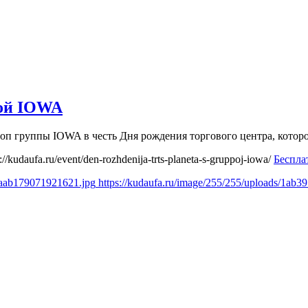
пой IOWA
поп группы IOWA в честь Дня рождения торгового центра, кото
s://kudaufa.ru/event/den-rozhdenija-trts-planeta-s-gruppoj-iowa/
Беспла
eaab179071921621.jpg
https://kudaufa.ru/image/255/255/uploads/1a