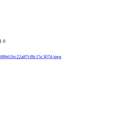
1
0
d/888b61bc22a87cf8c15c307d.jpeg