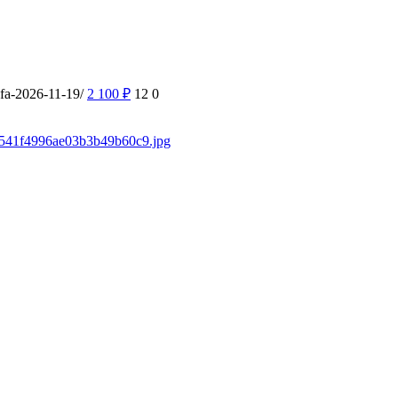
ufa-2026-11-19/
2 100
₽
12
0
/f3541f4996ae03b3b49b60c9.jpg