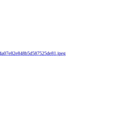
sd/4a07e82e848b5d587525de81.jpeg