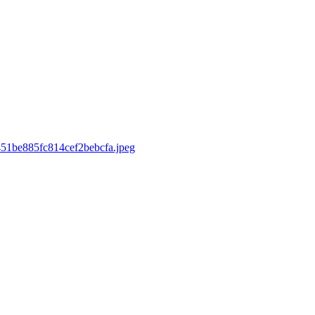
9451be885fc814cef2bebcfa.jpeg