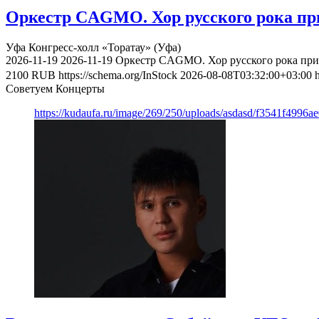
Оркестр CAGMO. Хор русского рока при
Уфа
Конгресс-холл «Торатау» (Уфа)
2026-11-19
2026-11-19
Оркестр CAGMO. Хор русского рока при 
2100
RUB
https://schema.org/InStock
2026-08-08T03:32:00+03:00
Советуем Концерты
https://kudaufa.ru/image/269/250/uploads/asdasd/f3541f4996