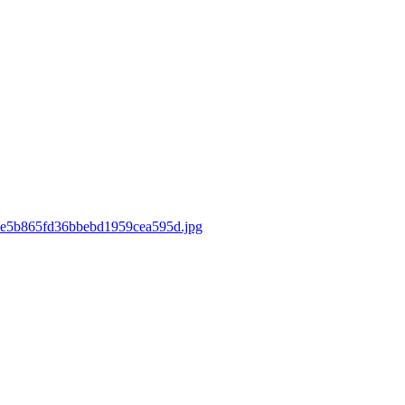
d7ee5b865fd36bbebd1959cea595d.jpg