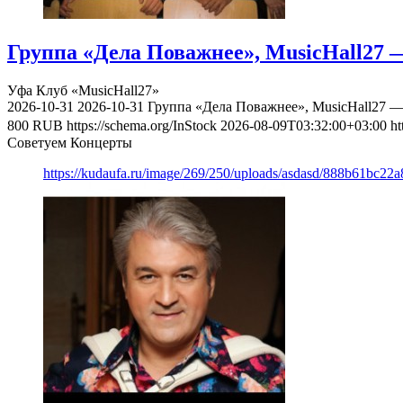
Группа «Дела Поважнее», MusicHall27 —
Уфа
Клуб «MusicHall27»
2026-10-31
2026-10-31
Группа «Дела Поважнее», MusicHall27 —
800
RUB
https://schema.org/InStock
2026-08-09T03:32:00+03:00
ht
Советуем Концерты
https://kudaufa.ru/image/269/250/uploads/asdasd/888b61bc22