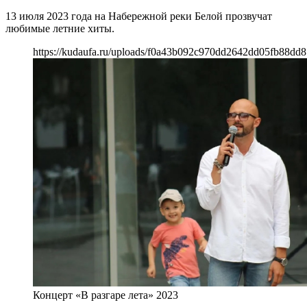
13 июля 2023 года на Набережной реки Белой прозвучат
любимые летние хиты.
https://kudaufa.ru/uploads/f0a43b092c970dd2642dd05fb88dd8
Концерт «В разгаре лета» 2023