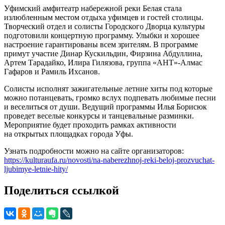
Уфимский амфитеатр набережной реки Белая стала
излюбленным местом отдыха уфимцев и гостей столицы.
Творческий отдел и солисты Городского Дворца культуры
подготовили концертную программу. Улыбки и хорошее
настроение гарантированы всем зрителям. В программе
примут участие Динар Кускильдин, Фирзина Абдуллина,
Артем Тарадайко, Илира Гилязова, группа «АНТ»-Алмас
Гафаров и Рамиль Ихсанов.
Солисты исполнят зажигательные летние хиты под которые
можно потанцевать, громко вслух подпевать любимые песни
и веселиться от души. Ведущий программы Илья Борисюк
проведет веселые конкурсы и танцевальные разминки.
Мероприятие будет проходить рамках активности
на открытых площадках города Уфы.
Узнать подробности можно на сайте организаторов:
https://kulturaufa.ru/novosti/na-naberezhnoj-reki-beloj-prozvuchat-
ljubimye-letnie-hity/
Поделиться ссылкой