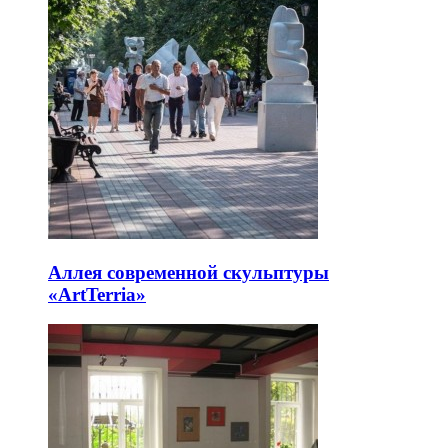
Аллея современной скульптуры
«ArtTerria»