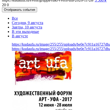
https://kudaufa.ru/event/gruppa-ruki-vverh-ufa-2026-11-28/
3 500
₽
20
0
Отображать события
Все
Сегодня, 9 августа
Завтра, 10 августа
В эти выходные
В августе
https://kudaufa.ru/image/255/255/uploads/be0e7c911a16727d
https://kudaufa.ru/image/255/255/uploads/be0e7c911a16727d