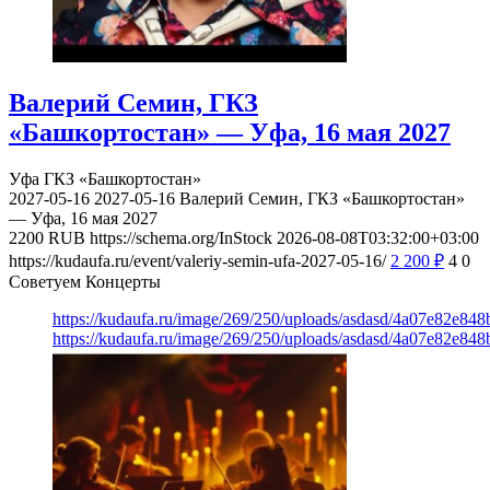
Валерий Семин, ГКЗ
«Башкортостан» — Уфа, 16 мая 2027
Уфа
ГКЗ «Башкортостан»
2027-05-16
2027-05-16
Валерий Семин, ГКЗ «Башкортостан»
— Уфа, 16 мая 2027
2200
RUB
https://schema.org/InStock
2026-08-08T03:32:00+03:00
https://kudaufa.ru/event/valeriy-semin-ufa-2027-05-16/
2 200
₽
4
0
Советуем Концерты
https://kudaufa.ru/image/269/250/uploads/asdasd/4a07e82e84
https://kudaufa.ru/image/269/250/uploads/asdasd/4a07e82e84