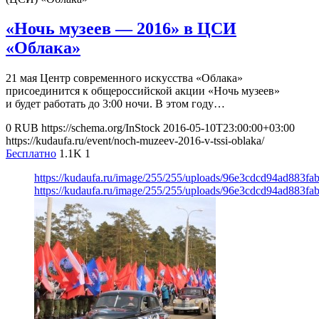
«Ночь музеев — 2016» в ЦСИ
«Облака»
21 мая Центр современного искусства «Облака»
присоединится к общероссийской акции «Ночь музеев»
и будет работать до 3:00 ночи. В этом году…
0
RUB
https://schema.org/InStock
2016-05-10T23:00:00+03:00
https://kudaufa.ru/event/noch-muzeev-2016-v-tssi-oblaka/
Бесплатно
1.1K
1
https://kudaufa.ru/image/255/255/uploads/96e3cdcd94ad883f
https://kudaufa.ru/image/255/255/uploads/96e3cdcd94ad883f