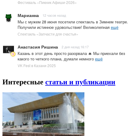
Фестиваль «Пикник Афиши-2026»
Марианна
12 часов назад
Мы с мужем 28 июня посетили спектакль в Зимнем театре.
Получили истинное удовольствие! Великолепная
ещё
Спектакль «Запчасти для счастья»
Анастасия Ришина
2 дня назад 16:17
Казань в этот день просто разорвала 🔥 Мы приехали без
какого то четкого плана, думали немного
ещё
VK Fest в Казани 2025
Интересные
статьи и публикации