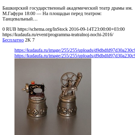
Башкирский государственный академический театр драмы им.
М.Гафури 18:00 — На площадьи перед театром:
Танцевальный…
0
RUB
https://schema.org/InStock
2016-09-14T23:00:00+03:00
https://kudaufa.ru/event/programma-teatralnoj-nochi-2016/
Бесплатно
2K
7
https://kudaufa.ru/image/255/255/uploads/d9dbdfd97d30a230
https://kudaufa.ru/image/255/255/uploads/d9dbdfd97d30a230