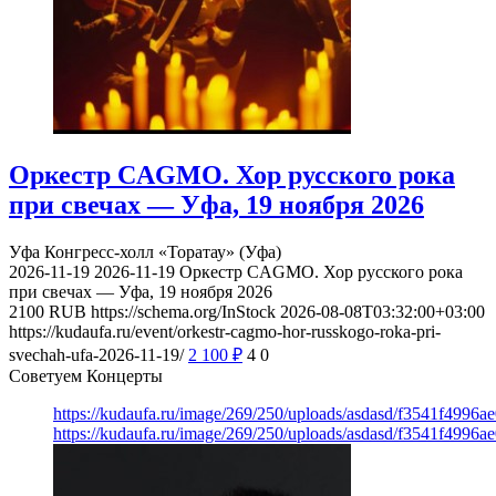
Оркестр CAGMO. Хор русского рока
при свечах — Уфа, 19 ноября 2026
Уфа
Конгресс-холл «Торатау» (Уфа)
2026-11-19
2026-11-19
Оркестр CAGMO. Хор русского рока
при свечах — Уфа, 19 ноября 2026
2100
RUB
https://schema.org/InStock
2026-08-08T03:32:00+03:00
https://kudaufa.ru/event/orkestr-cagmo-hor-russkogo-roka-pri-
svechah-ufa-2026-11-19/
2 100
₽
4
0
Советуем Концерты
https://kudaufa.ru/image/269/250/uploads/asdasd/f3541f4996
https://kudaufa.ru/image/269/250/uploads/asdasd/f3541f4996