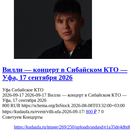
Вилли — концерт в Сибайском КТО —
Уфа, 17 сентября 2026
Уфа
Сибайское КТО
2026-09-17
2026-09-17
Вилли — концерт в Сибайском КТО —
Уфа, 17 сентября 2026
800
RUB
https://schema.org/InStock
2026-08-08T03:32:00+03:00
https://kudaufa.ru/event/villi-ufa-2026-09-17/
800
₽
7
0
Советуем Концерты
https://kudaufa.ru/image/269/250/uploads/asdasd/e1a35de4db