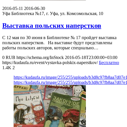
2016-05-11
2016-06-30
Уфа
Библиотека №17, г. Уфа, ул. Комсомольская, 10
Выставка польских наперстков
С 12 мая по 30 июня в Библиотеке № 17 пройдет выставка
польских наперстков. На выставке будут представлены
работы польских авторов, которые специально…
0
RUB
https://schema.org/InStock
2016-05-18T23:00:00+03:00
https://kudaufa.ru/event/vystavka-polskix-naperstkov/
Бесплатно
1.4K
2
https://kudaufa.ru/image/255/255/uploads/b3d8c97fb8aa7d07e
https://kudaufa.ru/image/255/255/uploads/b3d8c97fb8aa7d07e