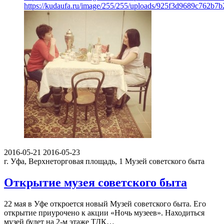
https://kudaufa.ru/image/255/255/uploads/925f3d9689c762b7
2016-05-21
2016-05-23
г. Уфа, Верхнеторговая площадь, 1
Музей советского быта
Открытие музея cоветского быта
22 мая в Уфе откроется новый Музей cоветского быта. Его
открытие приурочено к акции «Ночь музеев». Находиться
музей будет на 2-м этаже ТДК…