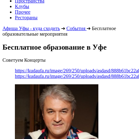
Пространства
Клубы
Прочее
Рестораны
Афиша Уфы - куда сходить
➔
События
➔
Бесплатное
образовательные мероприятия
Бесплатное образование в Уфе
Советуем Концерты
https://kudaufa.ru/image/269/250/uploads/asdasd/888b61bc22
https://kudaufa.ru/image/269/250/uploads/asdasd/888b61bc22