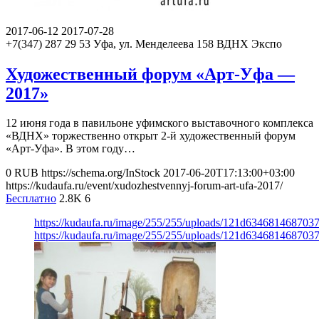
2017-06-12
2017-07-28
+7(347) 287 29 53
Уфа, ул. Менделеева 158
ВДНХ Экспо
Художественный форум «Арт-Уфа —
2017»
12 июня года в павильоне уфимского выставочного комплекса
«ВДНХ» торжественно открыт 2-й художественный форум
«Арт-Уфа». В этом году…
0
RUB
https://schema.org/InStock
2017-06-20T17:13:00+03:00
https://kudaufa.ru/event/xudozhestvennyj-forum-art-ufa-2017/
Бесплатно
2.8K
6
https://kudaufa.ru/image/255/255/uploads/121d63468146870
https://kudaufa.ru/image/255/255/uploads/121d63468146870