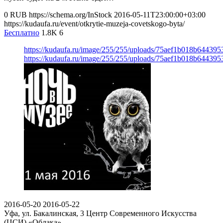
0
RUB
https://schema.org/InStock
2016-05-11T23:00:00+03:00
https://kudaufa.ru/event/otkrytie-muzeja-covetskogo-byta/
Бесплатно
1.8K
6
https://kudaufa.ru/image/255/255/uploads/75aef1b018b64439
https://kudaufa.ru/image/255/255/uploads/75aef1b018b64439
2016-05-20
2016-05-22
Уфа, ул. Бакалинская, 3
Центр Современного Искусства
(ЦСИ) «Облака»