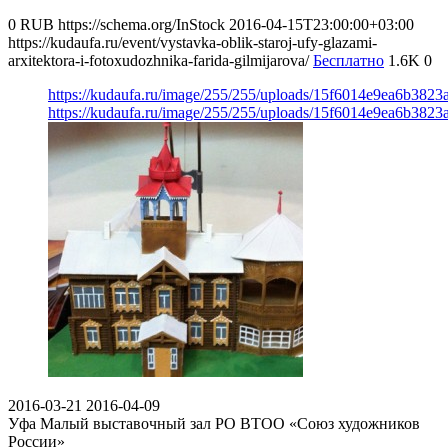
0
RUB
https://schema.org/InStock
2016-04-15T23:00:00+03:00
https://kudaufa.ru/event/vystavka-oblik-staroj-ufy-glazami-
arxitektora-i-fotoxudozhnika-farida-gilmijarova/
Бесплатно
1.6K
0
https://kudaufa.ru/image/255/255/uploads/15f6014e9ea6b382
https://kudaufa.ru/image/255/255/uploads/15f6014e9ea6b382
2016-03-21
2016-04-09
Уфа
Малый выставочный зал РО ВТОО «Союз художников
России»