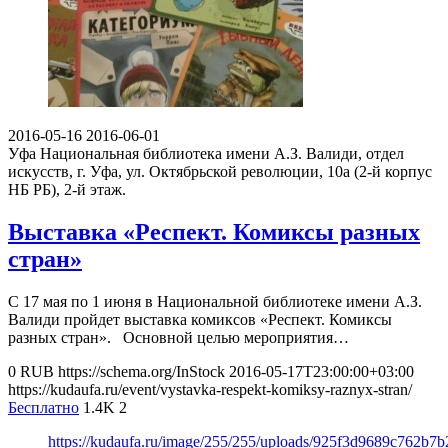
2016-05-16
2016-06-01
Уфа
Национальная библиотека имени А.З. Валиди, отдел
искусств, г. Уфа, ул. Октябрьской революции, 10а (2-й корпус
НБ РБ), 2-й этаж.
Выставка «Респект. Комиксы разных
стран»
С 17 мая по 1 июня в Национальной библиотеке имени А.З.
Валиди пройдет выставка комиксов «Респект. Комиксы
разных стран». Основной целью мероприятия…
0
RUB
https://schema.org/InStock
2016-05-17T23:00:00+03:00
https://kudaufa.ru/event/vystavka-respekt-komiksy-raznyx-stran/
Бесплатно
1.4K
2
https://kudaufa.ru/image/255/255/uploads/925f3d9689c762b7