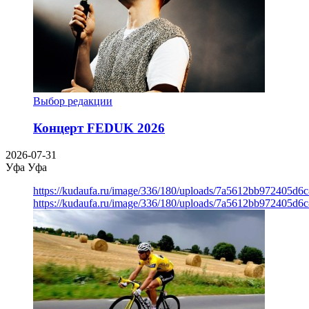
Выбор редакции
Концерт FEDUK 2026
2026-07-31
Уфа
Уфа
https://kudaufa.ru/image/336/180/uploads/7a5612bb972405d6
https://kudaufa.ru/image/336/180/uploads/7a5612bb972405d6