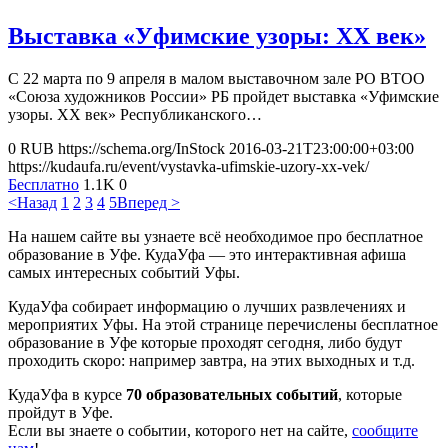
Выставка «Уфимские узоры: ХХ век»
С 22 марта по 9 апреля в малом выставочном зале РО ВТОО
«Союза художников России» РБ пройдет выставка «Уфимские
узоры. ХХ век» Республиканского…
0
RUB
https://schema.org/InStock
2016-03-21T23:00:00+03:00
https://kudaufa.ru/event/vystavka-ufimskie-uzory-xx-vek/
Бесплатно
1.1K
0
<Назад
1
2
3
4
5
Вперед >
На нашем сайте вы узнаете всё необходимое про бесплатное
образование в Уфе. КудаУфа — это интерактивная афиша
самых интересных событий Уфы.
КудаУфа собирает информацию о лучших развлечениях и
мероприятих Уфы. На этой странице перечислены бесплатное
образование в Уфе которые проходят сегодня, либо будут
проходить скоро: например завтра, на этих выходных и т.д.
КудаУфа в курсе
70 образовательных событий
, которые
пройдут в Уфе.
Если вы знаете о событии, которого нет на сайте,
сообщите