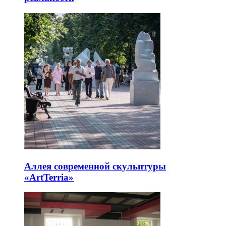
Аллея современной скульптуры
«ArtTerria»