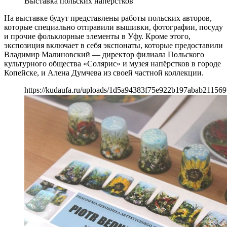
Выставка польских наперстков
На выставке будут представлены работы польских авторов,
которые специально отправили вышивки, фотографии, посуду
и прочие фольклорные элементы в Уфу. Кроме этого,
экспозиция включает в себя экспонаты, которые предоставили
Владимир Малиновский — директор филиала Польского
культурного общества «Солярис» и музея напёрстков в городе
Копейске, и Алена Думчева из своей частной коллекции.
https://kudaufa.ru/uploads/1d5a94383f75e922b197abab211569