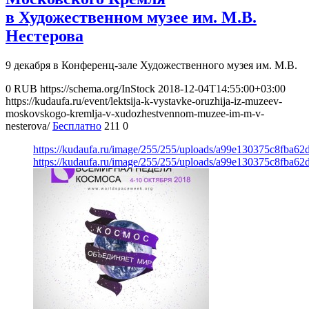
в Художественном музее им. М.В.
Нестерова
9 декабря в Конференц-зале Художественного музея им. М.В.
0
RUB
https://schema.org/InStock
2018-12-04T14:55:00+03:00
https://kudaufa.ru/event/lektsija-k-vystavke-oruzhija-iz-muzeev-
moskovskogo-kremlja-v-xudozhestvennom-muzee-im-m-v-
nesterova/
Бесплатно
211
0
https://kudaufa.ru/image/255/255/uploads/a99e130375c8fba6
https://kudaufa.ru/image/255/255/uploads/a99e130375c8fba6