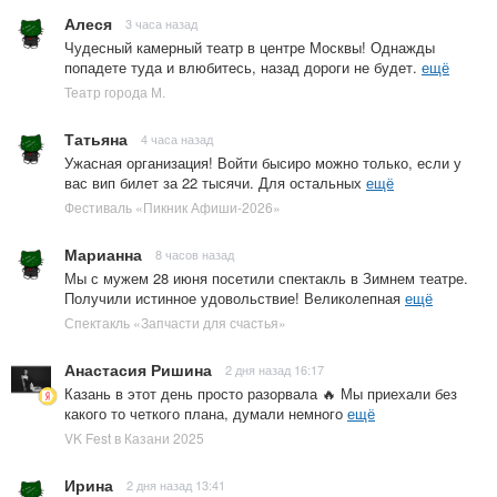
Алеся
3 часа назад
Чудесный камерный театр в центре Москвы! Однажды
попадете туда и влюбитесь, назад дороги не будет.
ещё
Театр города М.
Татьяна
4 часа назад
Ужасная организация! Войти бысиро можно только, если у
вас вип билет за 22 тысячи. Для остальных
ещё
Фестиваль «Пикник Афиши-2026»
Марианна
8 часов назад
Мы с мужем 28 июня посетили спектакль в Зимнем театре.
Получили истинное удовольствие! Великолепная
ещё
Спектакль «Запчасти для счастья»
Анастасия Ришина
2 дня назад 16:17
Казань в этот день просто разорвала 🔥 Мы приехали без
какого то четкого плана, думали немного
ещё
VK Fest в Казани 2025
Ирина
2 дня назад 13:41