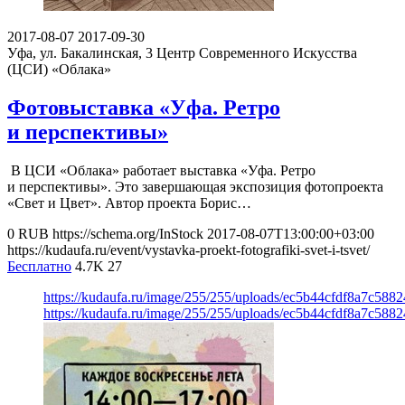
2017-08-07
2017-09-30
Уфа, ул. Бакалинская, 3
Центр Современного Искусства
(ЦСИ) «Облака»
Фотовыставка «Уфа. Ретро
и перспективы»
В ЦСИ «Облака» работает выставка «Уфа. Ретро
и перспективы». Это завершающая экспозиция фотопроекта
«Свет и Цвет». Автор проекта Борис…
0
RUB
https://schema.org/InStock
2017-08-07T13:00:00+03:00
https://kudaufa.ru/event/vystavka-proekt-fotografiki-svet-i-tsvet/
Бесплатно
4.7K
27
https://kudaufa.ru/image/255/255/uploads/ec5b44cfdf8a7c588
https://kudaufa.ru/image/255/255/uploads/ec5b44cfdf8a7c588