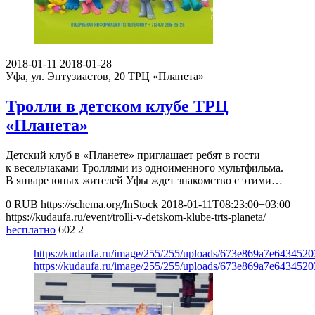
2018-01-11
2018-01-28
Уфа, ул. Энтузиастов, 20
ТРЦ «Планета»
Тролли в детском клубе ТРЦ
«Планета»
Детский клуб в «Планете» приглашает ребят в гости
к весельчаками Троллями из одноименного мультфильма.
В январе юных жителей Уфы ждет знакомство с этими…
0
RUB
https://schema.org/InStock
2018-01-11T08:23:00+03:00
https://kudaufa.ru/event/trolli-v-detskom-klube-trts-planeta/
Бесплатно
602
2
https://kudaufa.ru/image/255/255/uploads/673e869a7e643452
https://kudaufa.ru/image/255/255/uploads/673e869a7e643452