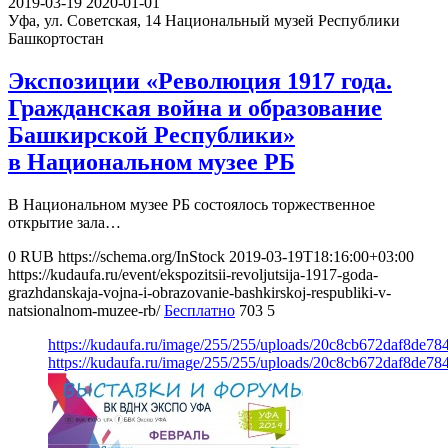
2019-03-19
2020-01-01
Уфа, ул. Советская, 14
Национальный музей Республики
Башкортостан
Экспозиции «Революция 1917 года.
Гражданская война и образование
Башкирской Республики»
в Национальном музее РБ
В Национальном музее РБ состоялось торжественное
открытие зала…
0
RUB
https://schema.org/InStock
2019-03-19T18:16:00+03:00
https://kudaufa.ru/event/ekspozitsii-revoljutsija-1917-goda-
grazhdanskaja-vojna-i-obrazovanie-bashkirskoj-respubliki-v-
natsionalnom-muzee-rb/
Бесплатно
703
5
https://kudaufa.ru/image/255/255/uploads/20c8cb672daf8de7
https://kudaufa.ru/image/255/255/uploads/20c8cb672daf8de7