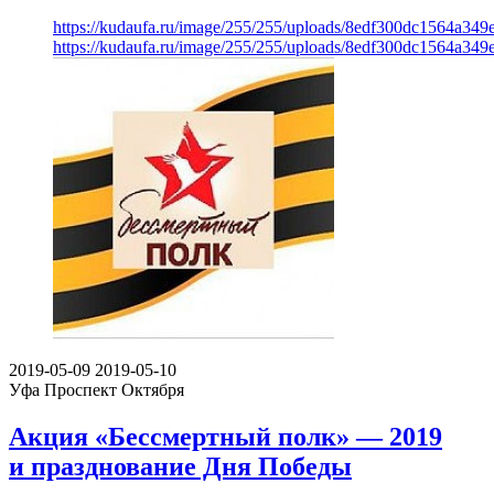
https://kudaufa.ru/image/255/255/uploads/8edf300dc1564a34
https://kudaufa.ru/image/255/255/uploads/8edf300dc1564a34
2019-05-09
2019-05-10
Уфа
Проспект Октября
Акция «Бессмертный полк» — 2019
и празднование Дня Победы