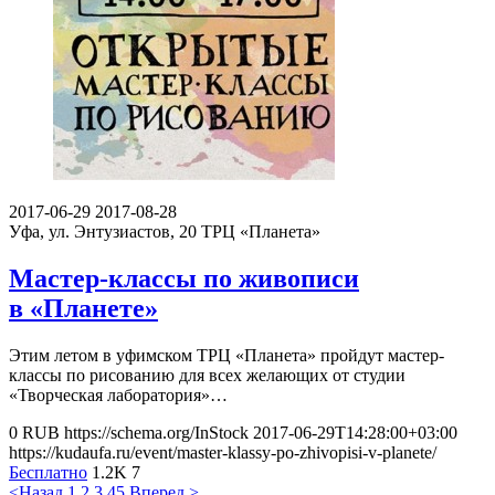
2017-06-29
2017-08-28
Уфа, ул. Энтузиастов, 20
ТРЦ «Планета»
Мастер-классы по живописи
в «Планете»
Этим летом в уфимском ТРЦ «Планета» пройдут мастер-
классы по рисованию для всех желающих от студии
«Творческая лаборатория»…
0
RUB
https://schema.org/InStock
2017-06-29T14:28:00+03:00
https://kudaufa.ru/event/master-klassy-po-zhivopisi-v-planete/
Бесплатно
1.2K
7
<Назад
1
2
3
4
5
Вперед >