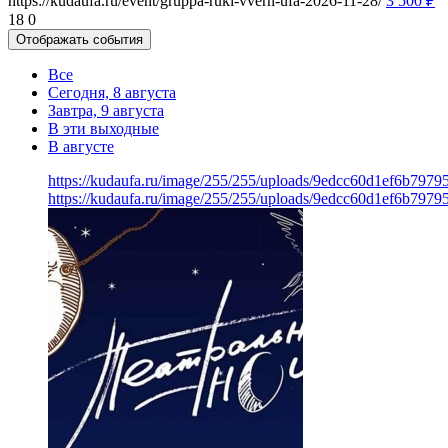
https://kudaufa.ru/event/gruppa-ruki-vverh-ufa-2026-11-28/
3 500
₽
18
0
Отображать события
Все
Сегодня, 8 августа
Завтра, 9 августа
В эти выходные
В августе
https://kudaufa.ru/image/255/255/uploads/9edcc60d1ef6b7979
https://kudaufa.ru/image/255/255/uploads/9edcc60d1ef6b7979