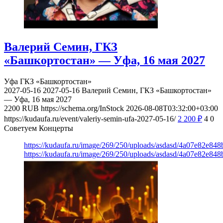
Валерий Семин, ГКЗ
«Башкортостан» — Уфа, 16 мая 2027
Уфа
ГКЗ «Башкортостан»
2027-05-16
2027-05-16
Валерий Семин, ГКЗ «Башкортостан»
— Уфа, 16 мая 2027
2200
RUB
https://schema.org/InStock
2026-08-08T03:32:00+03:00
https://kudaufa.ru/event/valeriy-semin-ufa-2027-05-16/
2 200
₽
4
0
Советуем Концерты
https://kudaufa.ru/image/269/250/uploads/asdasd/4a07e82e84
https://kudaufa.ru/image/269/250/uploads/asdasd/4a07e82e84