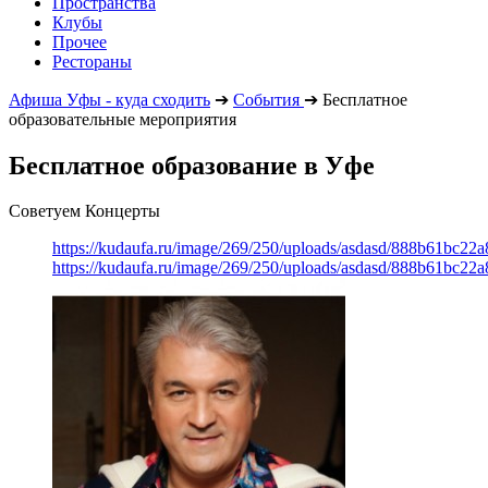
Пространства
Клубы
Прочее
Рестораны
Афиша Уфы - куда сходить
➔
События
➔
Бесплатное
образовательные мероприятия
Бесплатное образование в Уфе
Советуем Концерты
https://kudaufa.ru/image/269/250/uploads/asdasd/888b61bc22
https://kudaufa.ru/image/269/250/uploads/asdasd/888b61bc22