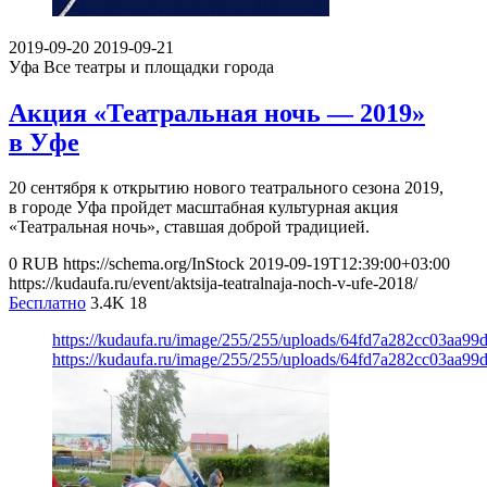
2019-09-20
2019-09-21
Уфа
Все театры и площадки города
Акция «Театральная ночь — 2019»
в Уфе
20 сентября к открытию нового театрального сезона 2019,
в городе Уфа пройдет масштабная культурная акция
«Театральная ночь», ставшая доброй традицией.
0
RUB
https://schema.org/InStock
2019-09-19T12:39:00+03:00
https://kudaufa.ru/event/aktsija-teatralnaja-noch-v-ufe-2018/
Бесплатно
3.4K
18
https://kudaufa.ru/image/255/255/uploads/64fd7a282cc03aa9
https://kudaufa.ru/image/255/255/uploads/64fd7a282cc03aa9