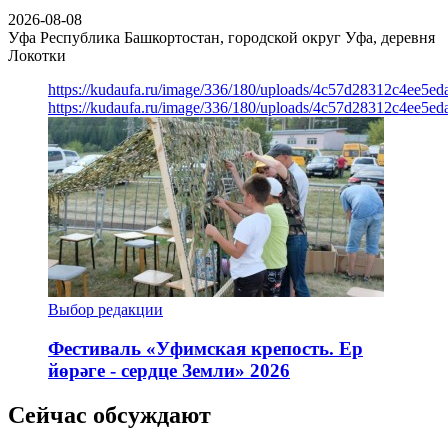
2026-08-08
Уфа
Республика Башкортостан, городской округ Уфа, деревня
Локотки
https://kudaufa.ru/image/336/180/uploads/4c57d28312c4ee5ed
https://kudaufa.ru/image/336/180/uploads/4c57d28312c4ee5ed
Выбор редакции
Фестиваль «Уфимская крепость. Ер
йөрәге - сердце Земли» 2026
Сейчас обсуждают