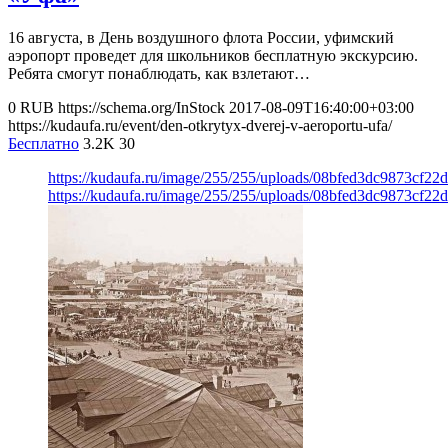
16 августа, в День воздушного флота России, уфимский
аэропорт проведет для школьников бесплатную экскурсию.
Ребята смогут понаблюдать, как взлетают…
0
RUB
https://schema.org/InStock
2017-08-09T16:40:00+03:00
https://kudaufa.ru/event/den-otkrytyx-dverej-v-aeroportu-ufa/
Бесплатно
3.2K
30
https://kudaufa.ru/image/255/255/uploads/08bfed3dc9873cf22
https://kudaufa.ru/image/255/255/uploads/08bfed3dc9873cf22