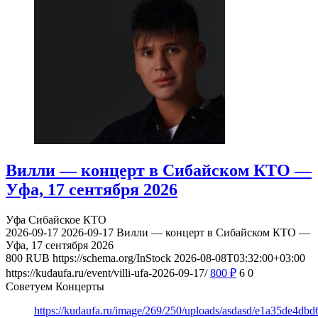
Вилли — концерт в Сибайском КТО —
Уфа, 17 сентября 2026
Уфа
Сибайское КТО
2026-09-17
2026-09-17
Вилли — концерт в Сибайском КТО —
Уфа, 17 сентября 2026
800
RUB
https://schema.org/InStock
2026-08-08T03:32:00+03:00
https://kudaufa.ru/event/villi-ufa-2026-09-17/
800
₽
6
0
Советуем Концерты
https://kudaufa.ru/image/269/250/uploads/asdasd/e1a35de4db