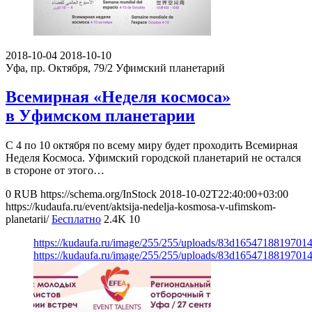
2018-10-04
2018-10-10
Уфа, пр. Октября, 79/2
Уфимский планетарий
Всемирная «Неделя космоса»
в Уфимском планетарии
С 4 по 10 октября по всему миру будет проходить Всемирная
Неделя Космоса. Уфимский городской планетарий не остался
в стороне от этого…
0
RUB
https://schema.org/InStock
2018-10-02T22:40:00+03:00
https://kudaufa.ru/event/aktsija-nedelja-kosmosa-v-ufimskom-
planetarii/
Бесплатно
2.4K
10
https://kudaufa.ru/image/255/255/uploads/83d1654718819701
https://kudaufa.ru/image/255/255/uploads/83d1654718819701