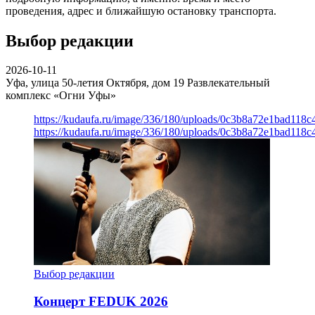
проведения, адрес и ближайшую остановку транспорта.
Выбор редакции
2026-10-11
Уфа, улица 50-летия Октября, дом 19
Развлекательный
комплекс «Огни Уфы»
https://kudaufa.ru/image/336/180/uploads/0c3b8a72e1bad118
https://kudaufa.ru/image/336/180/uploads/0c3b8a72e1bad118
Выбор редакции
Концерт FEDUK 2026