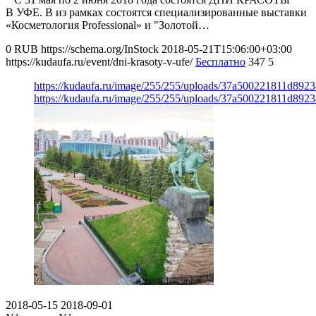
В УФЕ. В из рамках состоятся специализированные выставки
«Косметология Professional» и "Золотой…
0
RUB
https://schema.org/InStock
2018-05-21T15:06:00+03:00
https://kudaufa.ru/event/dni-krasoty-v-ufe/
Бесплатно
347
5
https://kudaufa.ru/image/255/255/uploads/37a500221811d892
https://kudaufa.ru/image/255/255/uploads/37a500221811d892
2018-05-15
2018-09-01