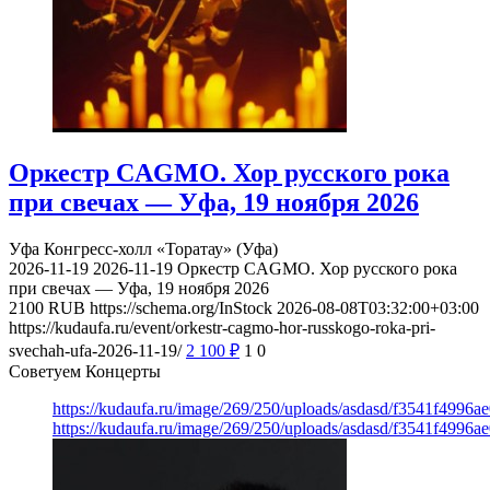
Оркестр CAGMO. Хор русского рока
при свечах — Уфа, 19 ноября 2026
Уфа
Конгресс-холл «Торатау» (Уфа)
2026-11-19
2026-11-19
Оркестр CAGMO. Хор русского рока
при свечах — Уфа, 19 ноября 2026
2100
RUB
https://schema.org/InStock
2026-08-08T03:32:00+03:00
https://kudaufa.ru/event/orkestr-cagmo-hor-russkogo-roka-pri-
svechah-ufa-2026-11-19/
2 100
₽
1
0
Советуем Концерты
https://kudaufa.ru/image/269/250/uploads/asdasd/f3541f4996
https://kudaufa.ru/image/269/250/uploads/asdasd/f3541f4996