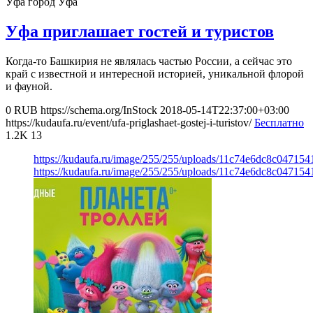
Уфа
город Уфа
Уфа приглашает гостей и туристов
Когда-то Башкирия не являлась частью России, а сейчас это
край с известной и интересной историей, уникальной флорой
и фауной.
0
RUB
https://schema.org/InStock
2018-05-14T22:37:00+03:00
https://kudaufa.ru/event/ufa-priglashaet-gostej-i-turistov/
Бесплатно
1.2K
13
https://kudaufa.ru/image/255/255/uploads/11c74e6dc8c047154
https://kudaufa.ru/image/255/255/uploads/11c74e6dc8c047154