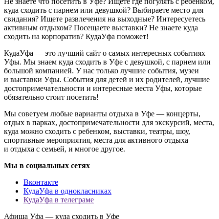
Не знаете что посетить в Уфе? Ищете где погулять с ребенком,
куда сходить с парнем или девушкой? Выбираете место для
свидания? Ищете развлечения на выходные? Интересуетесь
активным отдыхом? Посещаете выставки? Не знаете куда
сходить на корпоратив? КудаУфа поможет!
КудаУфа — это лучший сайт о самых интересных событиях
Уфы. Мы знаем куда сходить в Уфе с девушкой, с парнем или
большой компанией. У нас только лучшие события, музеи
и выставки Уфы. События для детей и их родителей, лучшие
достопримечательности и интересные места Уфы, которые
обязательно стоит посетить!
Мы советуем любые варианты отдыха в Уфе — концерты,
отдых в парках, достопримечательности для экскурсий, места,
куда можно сходить с ребенком, выставки, театры, шоу,
спортивные мероприятия, места для активного отдыха
и отдыха с семьей, и многое другое.
Мы в социальных сетях
Вконтакте
КудаУфа в однокласниках
КудаУфа в телеграме
Афиша Уфа — куда сходить в Уфе