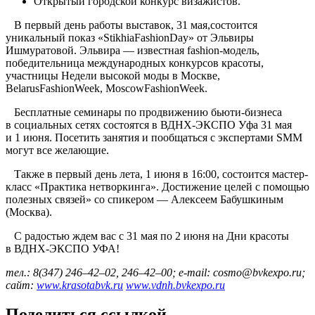
Открытый городской конкурс визажистов.
В первый день работы выставок, 31 мая,состоится
уникальный показ «StikhiaFashionDay» от Эльвиры
Ишмуратовой. Эльвира — известная fashion-модель,
победительница международных конкурсов красоты,
участницы Недели высокой моды в Москве,
BelarusFashionWeek, MoscowFashionWeek.
Бесплатные семинары по продвижению бьюти-бизнеса
в социальных сетях состоятся в ВДНХ-ЭКСПО Уфа 31 мая
и 1 июня. Посетить занятия и пообщаться с экспертами SMM
могут все желающие.
Также в первый день лета, 1 июня в 16:00, состоится мастер-
класс «Практика нетворкинга». Достижение целей с помощью
полезных связей» со спикером — Алексеем Бабушкиным
(Москва).
С радостью ждем вас с 31 мая по 2 июня на Дни красоты
в ВДНХ-ЭКСПО УФА!
тел.: 8(347) 246–42–02, 246–42–00; e-mail: cosmo@bvkexpo.ru;
сайт:
www.krasotabvk.ru
www.vdnh.bvkexpo.ru
Поделиться ссылкой