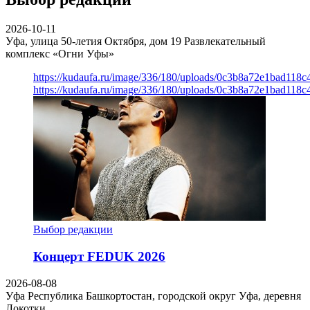
2026-10-11
Уфа, улица 50-летия Октября, дом 19
Развлекательный
комплекс «Огни Уфы»
https://kudaufa.ru/image/336/180/uploads/0c3b8a72e1bad118
https://kudaufa.ru/image/336/180/uploads/0c3b8a72e1bad118
Выбор редакции
Концерт FEDUK 2026
2026-08-08
Уфа
Республика Башкортостан, городской округ Уфа, деревня
Локотки