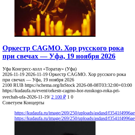
Оркестр CAGMO. Хор русского рока
при свечах — Уфа, 19 ноября 2026
Уфа
Конгресс-холл «Торатау» (Уфа)
2026-11-19
2026-11-19
Оркестр CAGMO. Хор русского рока
при свечах — Уфа, 19 ноября 2026
2100
RUB
https://schema.org/InStock
2026-08-08T03:32:00+03:00
https://kudaufa.ru/event/orkestr-cagmo-hor-russkogo-roka-pri-
svechah-ufa-2026-11-19/
2 100
₽
1
0
Советуем Концерты
https://kudaufa.ru/image/269/250/uploads/asdasd/f3541f4996
https://kudaufa.ru/image/269/250/uploads/asdasd/f3541f4996