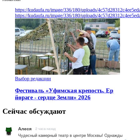
https://kudaufa.ru/image/336/180/uploads/4c57d28312c4ee5ed
https://kudaufa.ru/image/336/180/uploads/4c57d28312c4ee5ed
Выбор редакции
Фестиваль «Уфимская крепость. Ер
йөрәге - сердце Земли» 2026
Сейчас обсуждают
Алеся
2 часа назад
Чудесный камерный театр в центре Москвы! Однажды