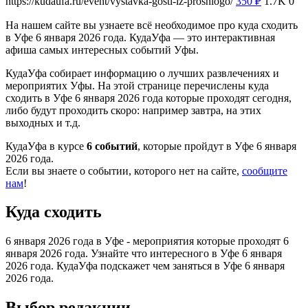
https://kudaufa.ru/event/vystavka-gosti-iz-proshlogo/
350
₽
1.7K
0
На нашем сайте вы узнаете всё необходимое про куда сходить
в Уфе 6 января 2026 года. КудаУфа — это интерактивная
афиша самых интересных событий Уфы.
КудаУфа собирает информацию о лучших развлечениях и
мероприятих Уфы. На этой странице перечислены куда
сходить в Уфе 6 января 2026 года которые проходят сегодня,
либо будут проходить скоро: например завтра, на этих
выходных и т.д.
КудаУфа в курсе
6 событий
, которые пройдут в Уфе 6 января
2026 года.
Если вы знаете о событии, которого нет на сайте,
сообщите
нам
!
Куда сходить
6 января 2026 года в Уфе - мероприятия которые проходят 6
января 2026 года. Узнайте что интересного в Уфе 6 января
2026 года. КудаУфа подскажет чем заняться в Уфе 6 января
2026 года.
Выбор редакции