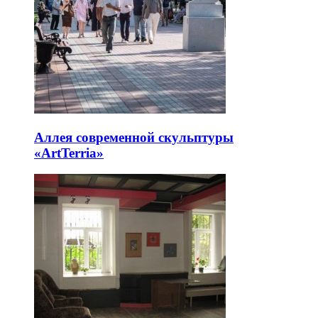
Аллея современной скульптуры
«ArtTerria»