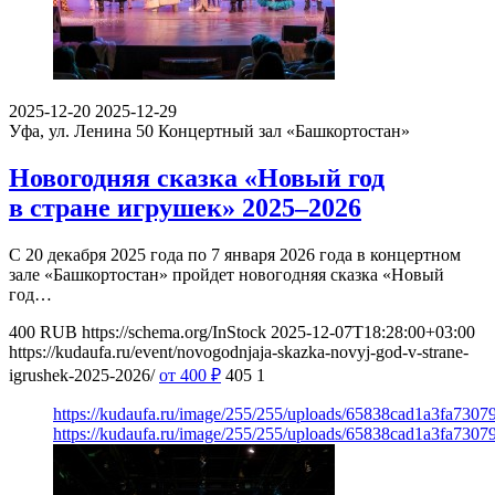
2025-12-20
2025-12-29
Уфа, ул. Ленина 50
Концертный зал «Башкортостан»
Новогодняя сказка «Новый год
в стране игрушек» 2025–2026
С 20 декабря 2025 года по 7 января 2026 года в концертном
зале «Башкортостан» пройдет новогодняя сказка «Новый
год…
400
RUB
https://schema.org/InStock
2025-12-07T18:28:00+03:00
https://kudaufa.ru/event/novogodnjaja-skazka-novyj-god-v-strane-
igrushek-2025-2026/
от 400
₽
405
1
https://kudaufa.ru/image/255/255/uploads/65838cad1a3fa730
https://kudaufa.ru/image/255/255/uploads/65838cad1a3fa730