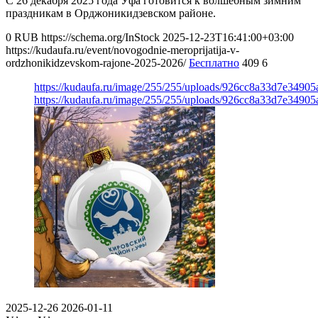
С 26 декабря 2025 года Уфа готовится к волшебным зимним
праздникам в Орджоникидзевском районе.
0
RUB
https://schema.org/InStock
2025-12-23T16:41:00+03:00
https://kudaufa.ru/event/novogodnie-meroprijatija-v-
ordzhonikidzevskom-rajone-2025-2026/
Бесплатно
409
6
https://kudaufa.ru/image/255/255/uploads/926cc8a33d7e34905
https://kudaufa.ru/image/255/255/uploads/926cc8a33d7e34905
2025-12-26
2026-01-11