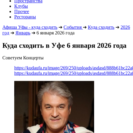
Пространства
Клубы
Прочее
Рестораны
Афиша Уфы - куда сходить
➔
События
➔
Куда сходить
➔
2026
год
➔
Январь
➔
6 января 2026 года
Куда сходить в Уфе 6 января 2026 года
Советуем Концерты
https://kudaufa.ru/image/269/250/uploads/asdasd/888b61bc22
https://kudaufa.ru/image/269/250/uploads/asdasd/888b61bc22