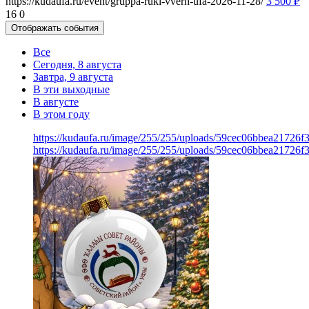
https://kudaufa.ru/event/gruppa-ruki-vverh-ufa-2026-11-28/
3 500
₽
16
0
Отображать события
Все
Сегодня, 8 августа
Завтра, 9 августа
В эти выходные
В августе
В этом году
https://kudaufa.ru/image/255/255/uploads/59cec06bbea21726
https://kudaufa.ru/image/255/255/uploads/59cec06bbea21726