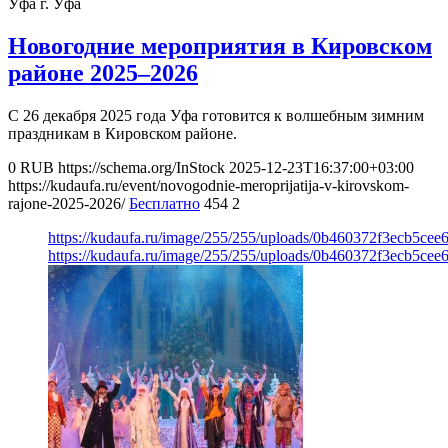
Уфа
г. Уфа
Новогодние мероприятия в Кировском
районе 2025–2026
С 26 декабря 2025 года Уфа готовится к волшебным зимним
праздникам в Кировском районе.
0
RUB
https://schema.org/InStock
2025-12-23T16:37:00+03:00
https://kudaufa.ru/event/novogodnie-meroprijatija-v-kirovskom-
rajone-2025-2026/
Бесплатно
454
2
https://kudaufa.ru/image/255/255/uploads/0b460372f3ecb5cee
https://kudaufa.ru/image/255/255/uploads/0b460372f3ecb5cee