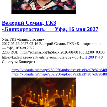
Валерий Семин, ГКЗ
«Башкортостан» — Уфа, 16 мая 2027
Уфа
ГКЗ «Башкортостан»
2027-05-16
2027-05-16
Валерий Семин, ГКЗ «Башкортостан»
— Уфа, 16 мая 2027
2200
RUB
https://schema.org/InStock
2026-08-08T03:32:00+03:00
https://kudaufa.ru/event/valeriy-semin-ufa-2027-05-16/
2 200
₽
4
0
Советуем Концерты
https://kudaufa.ru/image/269/250/uploads/asdasd/4a07e82e84
https://kudaufa.ru/image/269/250/uploads/asdasd/4a07e82e84