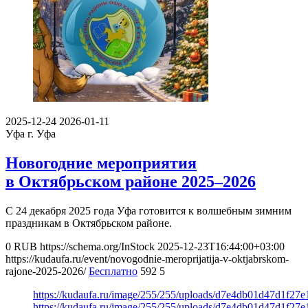
2025-12-24
2026-01-11
Уфа
г. Уфа
Новогодние мероприятия
в Октябрьском районе 2025–2026
С 24 декабря 2025 года Уфа готовится к волшебным зимним
праздникам в Октябрьском районе.
0
RUB
https://schema.org/InStock
2025-12-23T16:44:00+03:00
https://kudaufa.ru/event/novogodnie-meroprijatija-v-oktjabrskom-
rajone-2025-2026/
Бесплатно
592
5
https://kudaufa.ru/image/255/255/uploads/d7e4db01d47d1f27
https://kudaufa.ru/image/255/255/uploads/d7e4db01d47d1f27