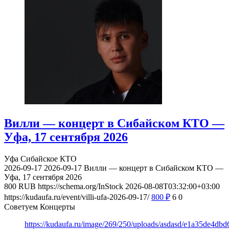
Вилли — концерт в Сибайском КТО —
Уфа, 17 сентября 2026
Уфа
Сибайское КТО
2026-09-17
2026-09-17
Вилли — концерт в Сибайском КТО —
Уфа, 17 сентября 2026
800
RUB
https://schema.org/InStock
2026-08-08T03:32:00+03:00
https://kudaufa.ru/event/villi-ufa-2026-09-17/
800
₽
6
0
Советуем Концерты
https://kudaufa.ru/image/269/250/uploads/asdasd/e1a35de4db