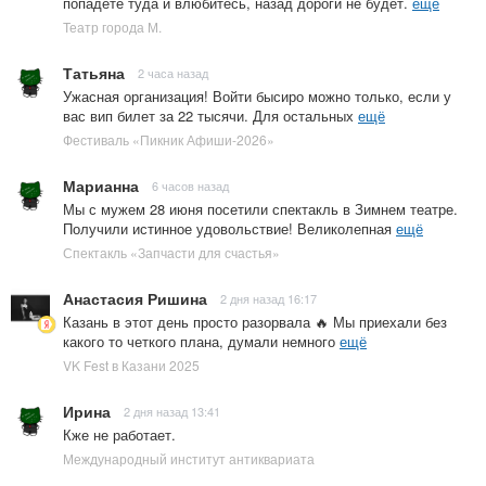
попадете туда и влюбитесь, назад дороги не будет.
ещё
Театр города М.
Татьяна
2 часа назад
Ужасная организация! Войти бысиро можно только, если у
вас вип билет за 22 тысячи. Для остальных
ещё
Фестиваль «Пикник Афиши-2026»
Марианна
6 часов назад
Мы с мужем 28 июня посетили спектакль в Зимнем театре.
Получили истинное удовольствие! Великолепная
ещё
Спектакль «Запчасти для счастья»
Анастасия Ришина
2 дня назад 16:17
Казань в этот день просто разорвала 🔥 Мы приехали без
какого то четкого плана, думали немного
ещё
VK Fest в Казани 2025
Ирина
2 дня назад 13:41
Кже не работает.
Международный институт антиквариата