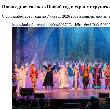
Новогодняя сказка «Новый год в стране игрушек
С 20 декабря 2025 года по 7 января 2026 года в концертном за
https://kudaufa.ru/uploads/0b460372f3ecb5cee6ec1f0b0b5069f