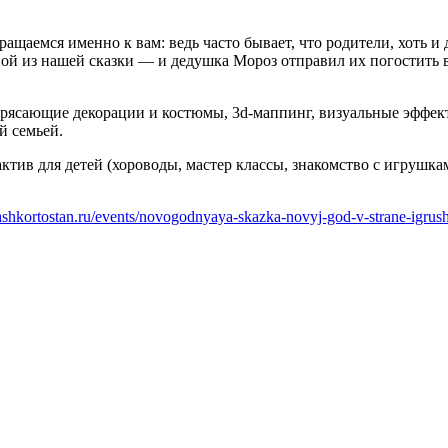
ращаемся именно к вам: ведь часто бывает, что родители, хоть и
й из нашей сказки — и дедушка Мороз отправил их погостить в 
рясающие декорации и костюмы, 3d-маппинг, визуальные эффект
й семьей.
актив для детей (хороводы, мастер классы, знакомство с игрушка
bashkortostan.ru/events/novogodnyaya-skazka-novyj-god-v-strane-igrus