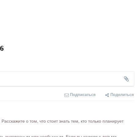
6
Подписаться
Поделиться
сскажите о том, что стоит знать тем, кто только планирует
ось интересным или необычным. Если вы ходили с детьми,