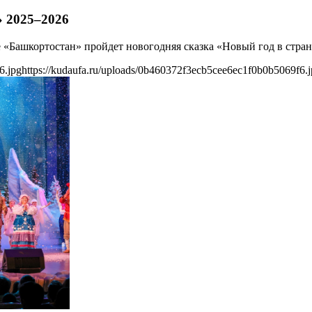
» 2025–2026
ле «Башкортостан» пройдет новогодняя сказка «Новый год в стра
6.jpg
https://kudaufa.ru/uploads/0b460372f3ecb5cee6ec1f0b0b5069f6.