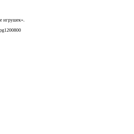
не игрушек».
jpg
1200
800