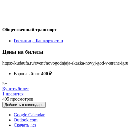
Общественный транспорт
Гостиница Башкортостан
Цены на билеты
https://kudaufa.ru/event/novogodnjaja-skazka-novyj-god-v-strane-ig
Взрослый:
от 400
₽
5+
Купить билет
1 нравится
405
просмотров
Добавить в календарь
Google Calendar
Outlook.com
Скачать .ics