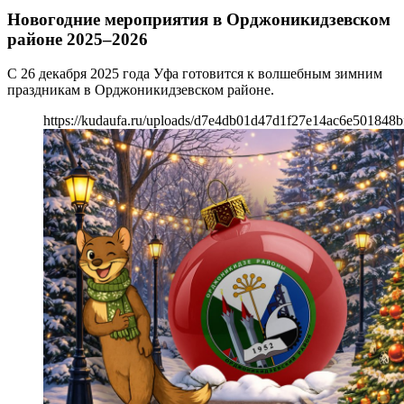
Новогодние мероприятия в Орджоникидзевском
районе 2025–2026
С 26 декабря 2025 года Уфа готовится к волшебным зимним
праздникам в Орджоникидзевском районе.
https://kudaufa.ru/uploads/d7e4db01d47d1f27e14ac6e501848b