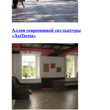
Аллея современной скульптуры
«ArtTerria»