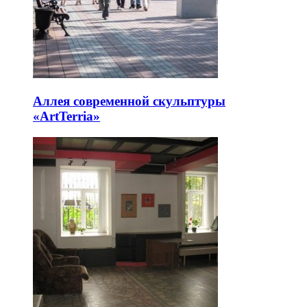
Аллея современной скульптуры
«ArtTerria»