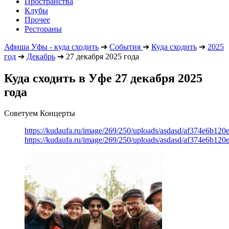
Пространства
Клубы
Прочее
Рестораны
Афиша Уфы - куда сходить
➔
События
➔
Куда сходить
➔
2025
год
➔
Декабрь
➔
27 декабря 2025 года
Куда сходить в Уфе 27 декабря 2025
года
Советуем Концерты
https://kudaufa.ru/image/269/250/uploads/asdasd/af374e6b120
https://kudaufa.ru/image/269/250/uploads/asdasd/af374e6b120