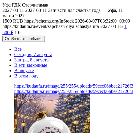
Уфа
ГДК Стерлитамак
2027-03-11
2027-03-11
Запчасти для счастья года — Уфа, 11
марта 2027
1500
RUB
https://schema.org/InStock
2026-08-07T03:32:00+03:00
https://kudaufa.ru/event/zapchasti-dlya-schastya-ufa-2027-03-11/
1
500
₽
1
0
Отображать события
Все
Сегодня, 7 августа
Завтра, 8 августа
В эти выходные
В августе
В этом году
https://kudaufa.ru/image/255/255/uploads/59cec06bbea21726
https://kudaufa.ru/image/255/255/uploads/59cec06bbea21726