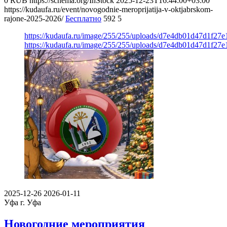
0
RUB
https://schema.org/InStock
2025-12-23T16:44:00+03:00
https://kudaufa.ru/event/novogodnie-meroprijatija-v-oktjabrskom-
rajone-2025-2026/
Бесплатно
592
5
https://kudaufa.ru/image/255/255/uploads/d7e4db01d47d1f27
https://kudaufa.ru/image/255/255/uploads/d7e4db01d47d1f27
2025-12-26
2026-01-11
Уфа
г. Уфа
Новогодние мероприятия