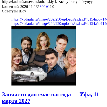
https://kudaufa.ru/event/kubanskiy-kazachiy-hor-yubileynyy-
koncert-ufa-2026-11-13/
800
₽
2
0
Советуем Шоу
https://kudaufa.ru/image/269/250/uploads/asdasd/4c154a5b71
https://kudaufa.ru/image/269/250/uploads/asdasd/4c154a5b71
Запчасти для счастья года — Уфа, 11
марта 2027