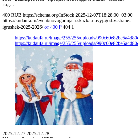
год…
400
RUB
https://schema.org/InStock
2025-12-07T18:28:00+03:00
https://kudaufa.ru/event/novogodnjaja-skazka-novyj-god-v-strane-
igrushek-2025-2026/
от 400
₽
404
1
https://kudaufa.ru/image/255/255/uploads/990c60e82be5a4d8
https://kudaufa.ru/image/255/255/uploads/990c60e82be5a4d8
2025-12-27
2025-12-28