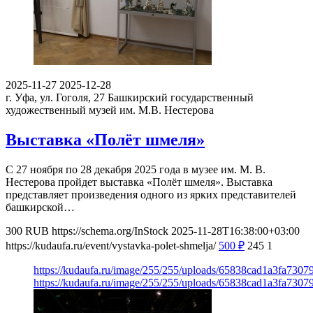
2025-11-27
2025-12-28
г. Уфа, ул. Гоголя, 27
Башкирский государственный
художественный музей им. М.В. Нестерова
Выставка «Полёт шмеля»
С 27 ноября по 28 декабря 2025 года в музее им. М. В.
Нестерова пройдет выставка «Полёт шмеля». Выставка
представляет произведения одного из ярких представителей
башкирской…
300
RUB
https://schema.org/InStock
2025-11-28T16:38:00+03:00
https://kudaufa.ru/event/vystavka-polet-shmelja/
500
₽
245
1
https://kudaufa.ru/image/255/255/uploads/65838cad1a3fa730
https://kudaufa.ru/image/255/255/uploads/65838cad1a3fa730