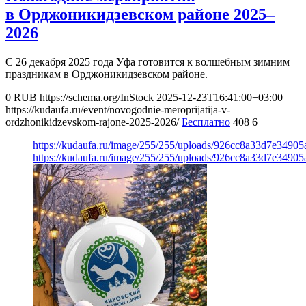
в Орджоникидзевском районе 2025–
2026
С 26 декабря 2025 года Уфа готовится к волшебным зимним
праздникам в Орджоникидзевском районе.
0
RUB
https://schema.org/InStock
2025-12-23T16:41:00+03:00
https://kudaufa.ru/event/novogodnie-meroprijatija-v-
ordzhonikidzevskom-rajone-2025-2026/
Бесплатно
408
6
https://kudaufa.ru/image/255/255/uploads/926cc8a33d7e34905
https://kudaufa.ru/image/255/255/uploads/926cc8a33d7e34905