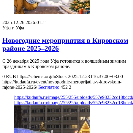
2025-12-26
2026-01-11
Уфа
г. Уфа
Новогодние мероприятия в Кировском
районе 2025–2026
С 26 декабря 2025 года Уфа готовится к волшебным зимним
праздникам в Кировском районе.
0
RUB
https://schema.org/InStock
2025-12-23T16:37:00+03:00
https://kudaufa.ru/event/novogodnie-meroprijatija-v-kirovskom-
rajone-2025-2026/
Бесплатно
452
2
https://kudaufa.ru/image/255/255/uploads/557e98232cc18bdc
https://kudaufa.ru/image/255/255/uploads/557e98232cc18bdc