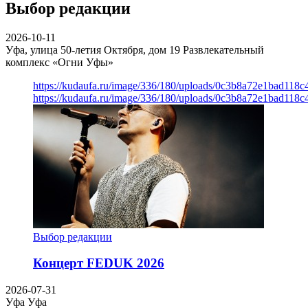
Выбор редакции
2026-10-11
Уфа, улица 50-летия Октября, дом 19
Развлекательный
комплекс «Огни Уфы»
https://kudaufa.ru/image/336/180/uploads/0c3b8a72e1bad118
https://kudaufa.ru/image/336/180/uploads/0c3b8a72e1bad118
Выбор редакции
Концерт FEDUK 2026
2026-07-31
Уфа
Уфа