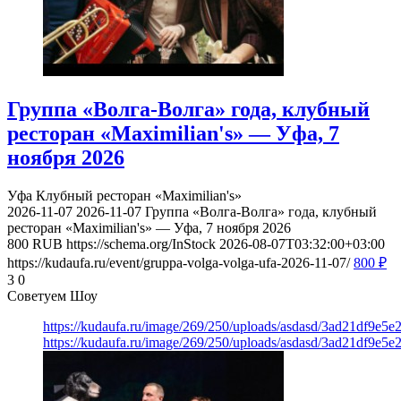
Группа «Волга-Волга» года, клубный
ресторан «Maximilian's» — Уфа, 7
ноября 2026
Уфа
Клубный ресторан «Maximilian's»
2026-11-07
2026-11-07
Группа «Волга-Волга» года, клубный
ресторан «Maximilian's» — Уфа, 7 ноября 2026
800
RUB
https://schema.org/InStock
2026-08-07T03:32:00+03:00
https://kudaufa.ru/event/gruppa-volga-volga-ufa-2026-11-07/
800
₽
3
0
Советуем Шоу
https://kudaufa.ru/image/269/250/uploads/asdasd/3ad21df9e5e
https://kudaufa.ru/image/269/250/uploads/asdasd/3ad21df9e5e