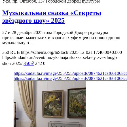
Уфа, пр. Октября, 137
Городской дворец культуры
Музыкальная сказка «Секреты
звёздного шоу» 2025
27 и 28 декабря 2025 года Городской Дворец культуры
приглашает маленьких и взрослых уфимцев на новогоднюю
музыкальную…
350
RUB
https://schema.org/InStock
2025-12-02T17:40:00+03:00
https://kudaufa.ru/event/muzykalnaja-skazka-sekrety-zvezdnogo-
shou-2025/
350
₽
242
0
https://kudaufa.ru/image/255/255/uploads/0874621caf661068c
https://kudaufa.ru/image/255/255/uploads/0874621caf661068c