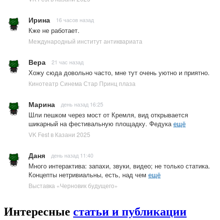
Ирина
16 часов назад
Кже не работает.
Международный институт антиквариата
Вера
21 час назад
Хожу сюда довольно часто, мне тут очень уютно и приятно.
Кинотеатр Синема Стар Принц плаза
Марина
день назад 16:25
Шли пешком через мост от Кремля, вид открывается
шикарный на фестивальную площадку. Федука
ещё
VK Fest в Казани 2025
Даня
день назад 11:40
Много интерактива: запахи, звуки, видео; не только статика.
Концепты нетривиальны, есть, над чем
ещё
Выставка «Черновик будущего»
Интересные
статьи и публикации