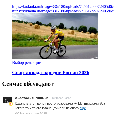
https://kudaufa.ru/image/336/180/uploads/7a5612bb972405d6
https://kudaufa.ru/image/336/180/uploads/7a5612bb972405d6
Выбор редакции
Спартакиада народов России 2026
Сейчас обсуждают
Анастасия Ришина
13 часов назад
Казань в этот день просто разорвала 🔥 Мы приехали без
какого то четкого плана, думали немного
ещё
VK Fest в Казани 2025