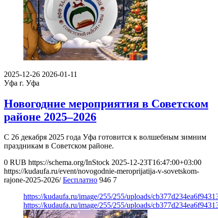
2025-12-26
2026-01-11
Уфа
г. Уфа
Новогодние мероприятия в Советском
районе 2025–2026
С 26 декабря 2025 года Уфа готовится к волшебным зимним
праздникам в Советском районе.
0
RUB
https://schema.org/InStock
2025-12-23T16:47:00+03:00
https://kudaufa.ru/event/novogodnie-meroprijatija-v-sovetskom-
rajone-2025-2026/
Бесплатно
946
7
https://kudaufa.ru/image/255/255/uploads/cb377d234ea6f943
https://kudaufa.ru/image/255/255/uploads/cb377d234ea6f943