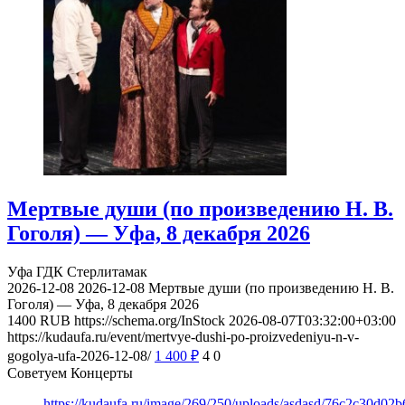
Мертвые души (по произведению Н. В.
Гоголя) — Уфа, 8 декабря 2026
Уфа
ГДК Стерлитамак
2026-12-08
2026-12-08
Мертвые души (по произведению Н. В.
Гоголя) — Уфа, 8 декабря 2026
1400
RUB
https://schema.org/InStock
2026-08-07T03:32:00+03:00
https://kudaufa.ru/event/mertvye-dushi-po-proizvedeniyu-n-v-
gogolya-ufa-2026-12-08/
1 400
₽
4
0
Советуем Концерты
https://kudaufa.ru/image/269/250/uploads/asdasd/76c2c30d02