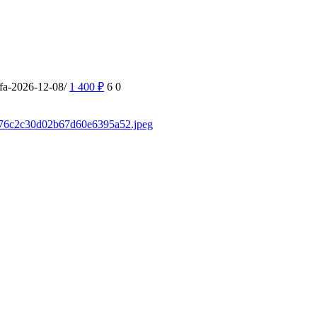
ufa-2026-12-08/
1 400
₽
6
0
sd/76c2c30d02b67d60e6395a52.jpeg