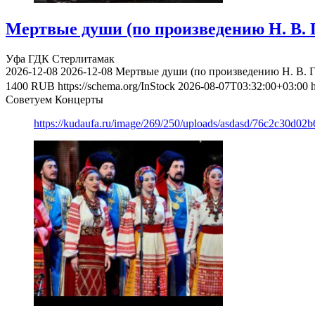
Мертвые души (по произведению Н. В. Г
Уфа
ГДК Стерлитамак
2026-12-08
2026-12-08
Мертвые души (по произведению Н. В. Г
1400
RUB
https://schema.org/InStock
2026-08-07T03:32:00+03:00
Советуем Концерты
https://kudaufa.ru/image/269/250/uploads/asdasd/76c2c30d02