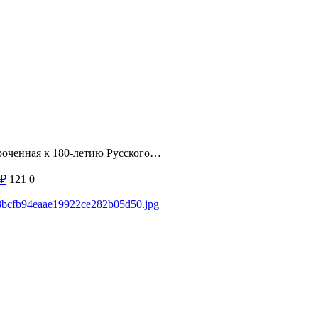
уроченная к 180-летию Русского…
₽
121
0
438bcfb94eaae19922ce282b05d50.jpg