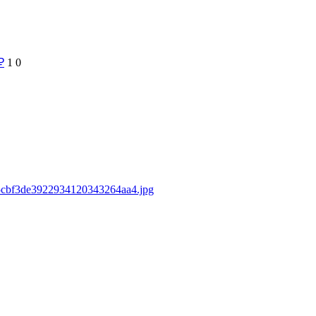
₽
1
0
0e5cbf3de3922934120343264aa4.jpg