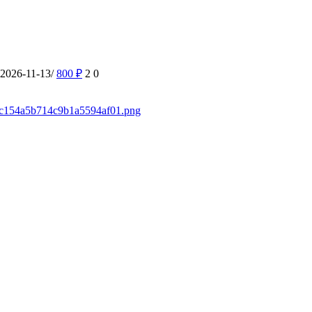
-2026-11-13/
800
₽
2
0
d/4c154a5b714c9b1a5594af01.png