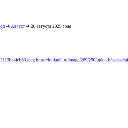
год
➔
Август
➔
26 августа 2025 года
e3119be4feb63.jpeg
https://kudaufa.ru/image/269/250/uploads/asdasd