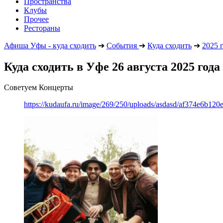
Пространства
Клубы
Прочее
Рестораны
Афиша Уфы - куда сходить
➔
События
➔
Куда сходить
➔
2025 
Куда сходить в Уфе 26 августа 2025 года
Советуем Концерты
https://kudaufa.ru/image/269/250/uploads/asdasd/af374e6b120