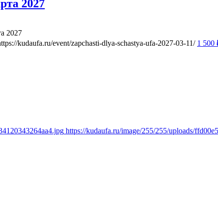
рта 2027
та 2027
https://kudaufa.ru/event/zapchasti-dlya-schastya-ufa-2027-03-11/
1 500
934120343264aa4.jpg
https://kudaufa.ru/image/255/255/uploads/ffd0