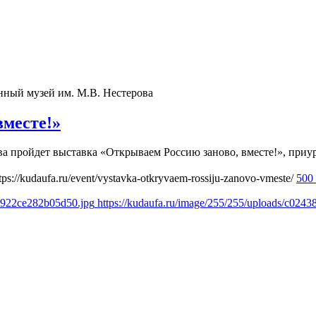
нный музей им. М.В. Нестерова
вместе!»
ерова пройдет выставка «Открываем Россию заново, вместе!», при
tps://kudaufa.ru/event/vystavka-otkryvaem-rossiju-zanovo-vmeste/
500
19922ce282b05d50.jpg
https://kudaufa.ru/image/255/255/uploads/c02