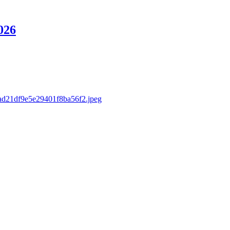
026
/3ad21df9e5e29401f8ba56f2.jpeg