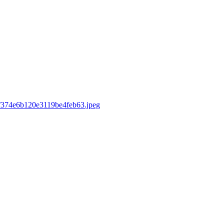
/af374e6b120e3119be4feb63.jpeg