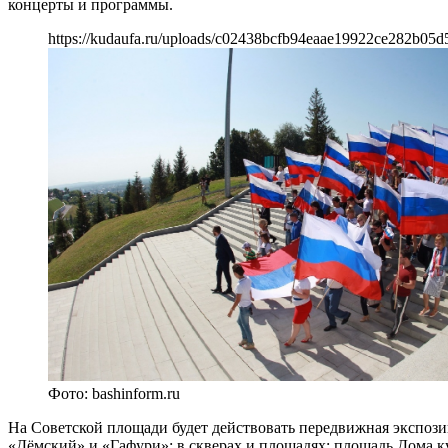
концерты и программы.
https://kudaufa.ru/uploads/c02438bcfb94eaae19922ce282b05d
Фото: bashinform.ru
На Советской площади будет действовать передвижная экспоз
«Дёмский» и «Гафури»; в скверах и площадях: площадь Дома к