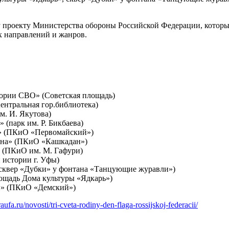
проекту Министерства обороны Российской Федерации, который
х направлений и жанров.
тории СВО» (Советская площадь)
нтральная гор.библиотека)
м. И. Якутова)
 (парк им. Р. Бикбаева)
» (ПКиО «Первомайский»)
дина» (ПКиО «Кашкадан»)
» (ПКиО им. М. Гафури)
 истории г. Уфы)
(сквер «Дубки» у фонтана «Танцующие журавли»)
ощадь Дома культуры «Ядкарь»)
й» (ПКиО «Демский»)
raufa.ru/novosti/tri-cveta-rodiny-den-flaga-rossijskoj-federacii/