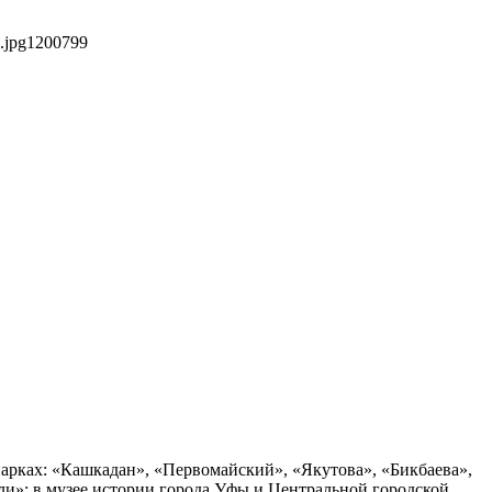
.jpg
1200
799
арках: «Кашкадан», «Первомайский», «Якутова», «Бикбаева»,
и»; в музее истории города Уфы и Центральной городской