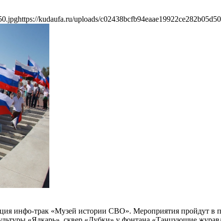
50.jpg
https://kudaufa.ru/uploads/c02438bcfb94eaae19922ce282b05d50
иция инфо-трак «Музей истории СВО». Мероприятия пройдут в п
ультуры «Ядкарь», сквер «Дубки» у фонтана «Танцующие журавл