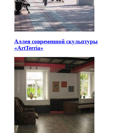
Аллея современной скульптуры
«ArtTerria»