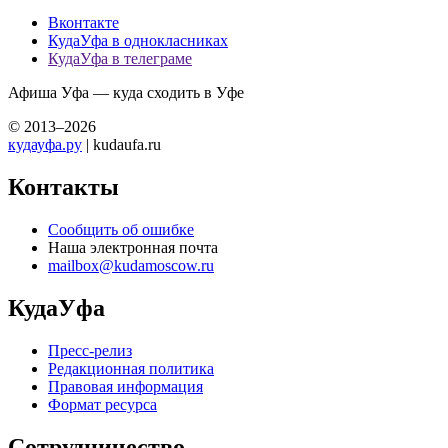
Вконтакте
КудаУфа в однокласниках
КудаУфа в телеграме
Афиша Уфа — куда сходить в Уфе
© 2013–2026
кудауфа.ру
| kudaufa.ru
Контакты
Сообщить об ошибке
Наша электронная почта
mailbox@kudamoscow.ru
КудаУфа
Пресс-релиз
Редакционная политика
Правовая информация
Формат ресурса
Сотрудничество