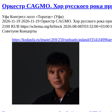
Оркестр CAGMO. Хор русского рока при
Уфа
Конгресс-холл «Торатау» (Уфа)
2026-11-19
2026-11-19
Оркестр CAGMO. Хор русского рока при 
2100
RUB
https://schema.org/InStock
2026-08-08T03:32:00+03:00
Советуем Концерты
https://kudaufa.ru/image/269/250/uploads/asdasd/f3541f4996