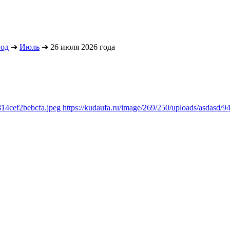
год
➔
Июль
➔
26 июля 2026 года
814cef2bebcfa.jpeg
https://kudaufa.ru/image/269/250/uploads/asdasd/