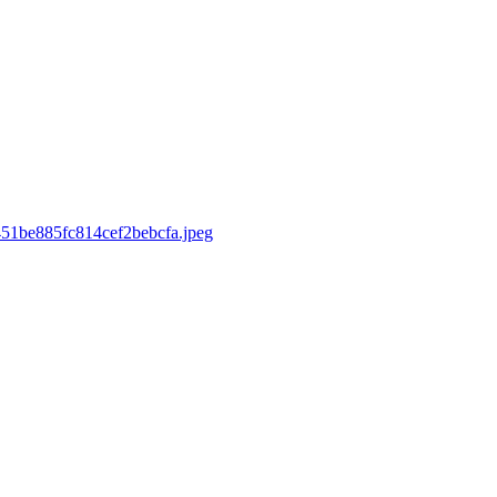
9451be885fc814cef2bebcfa.jpeg