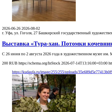
2026-06-26
2026-08-02
г. Уфа, ул. Гоголя, 27
Башкирский государственный художестве
Выставка «Тура-хан. Потомки кочевни
С 26 июня по 2 августа 2026 года в художественном музее им. 
200
RUB
https://schema.org/InStock
2026-07-14T13:16:00+03:00
ht
https://kudaufa.ru/image/255/255/uploads/35e689d5e77413b0