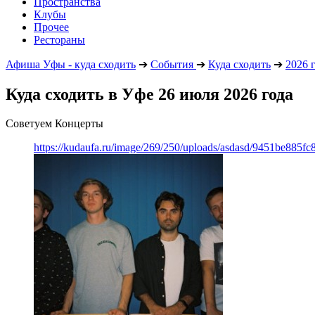
Пространства
Клубы
Прочее
Рестораны
Афиша Уфы - куда сходить
➔
События
➔
Куда сходить
➔
2026 
Куда сходить в Уфе 26 июля 2026 года
Советуем Концерты
https://kudaufa.ru/image/269/250/uploads/asdasd/9451be885fc