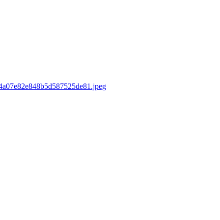
sd/4a07e82e848b5d587525de81.jpeg