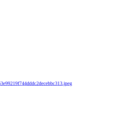
ce63e99219f744dddc2decebbc313.jpeg