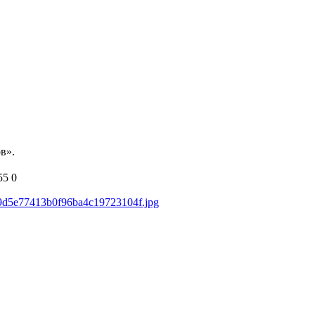
в».
55
0
689d5e77413b0f96ba4c19723104f.jpg