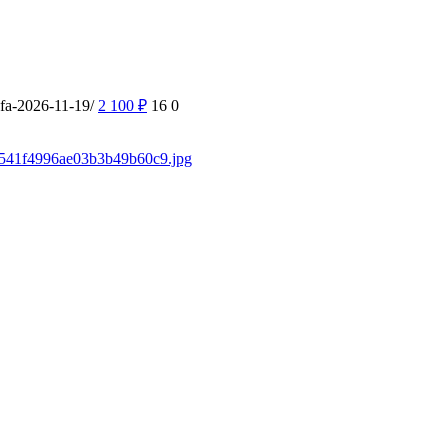
ufa-2026-11-19/
2 100
₽
16
0
/f3541f4996ae03b3b49b60c9.jpg