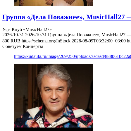
Группа «Дела Поважнее», MusicHall27 —
Уфа
Клуб «MusicHall27»
2026-10-31
2026-10-31
Группа «Дела Поважнее», MusicHall27 —
800
RUB
https://schema.org/InStock
2026-08-09T03:32:00+03:00
ht
Советуем Концерты
https://kudaufa.ru/image/269/250/uploads/asdasd/888b61bc22