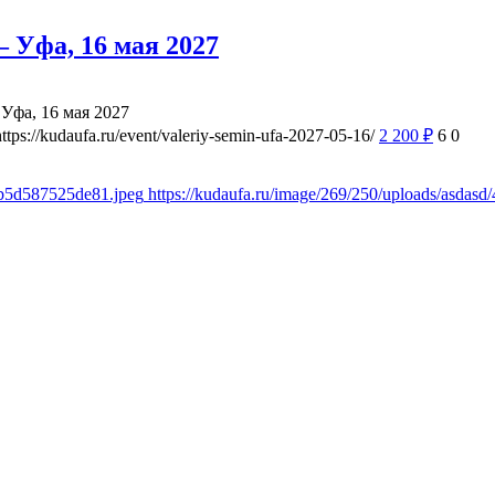
 Уфа, 16 мая 2027
Уфа, 16 мая 2027
https://kudaufa.ru/event/valeriy-semin-ufa-2027-05-16/
2 200
₽
6
0
8b5d587525de81.jpeg
https://kudaufa.ru/image/269/250/uploads/asda