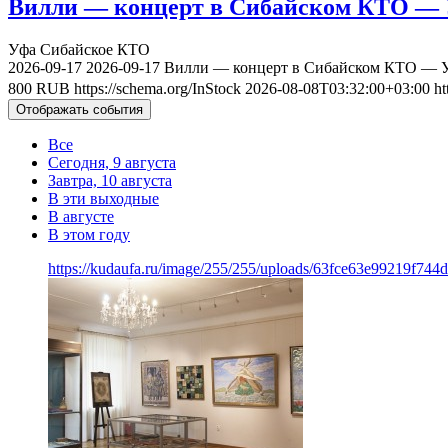
Вилли — концерт в Сибайском КТО — У
Уфа
Сибайское КТО
2026-09-17
2026-09-17
Вилли — концерт в Сибайском КТО — Уф
800
RUB
https://schema.org/InStock
2026-08-08T03:32:00+03:00
ht
Отображать события
Все
Сегодня, 9 августа
Завтра, 10 августа
В эти выходные
В августе
В этом году
https://kudaufa.ru/image/255/255/uploads/63fce63e99219f74