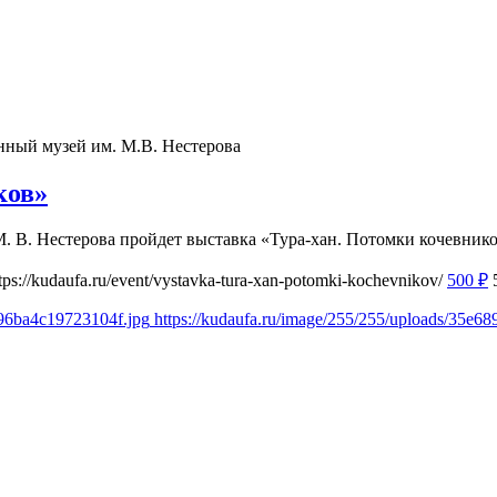
нный музей им. М.В. Нестерова
ков»
М. В. Нестерова пройдет выставка «Тура-хан. Потомки кочевнико
tps://kudaufa.ru/event/vystavka-tura-xan-potomki-kochevnikov/
500
₽
f96ba4c19723104f.jpg
https://kudaufa.ru/image/255/255/uploads/35e