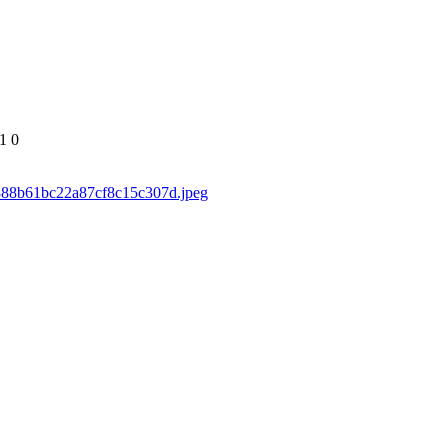
1
0
d/888b61bc22a87cf8c15c307d.jpeg