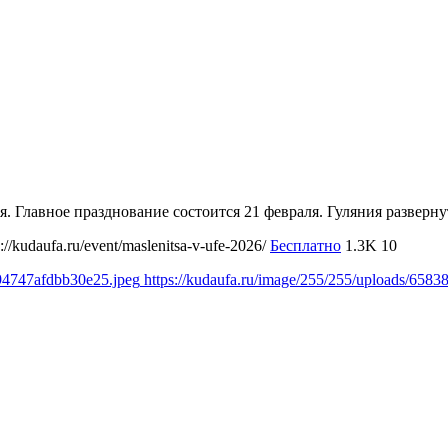
. Главное празднование состоится 21 февраля. Гуляния развернут
s://kudaufa.ru/event/maslenitsa-v-ufe-2026/
Бесплатно
1.3K
10
794747afdbb30e25.jpeg
https://kudaufa.ru/image/255/255/uploads/65