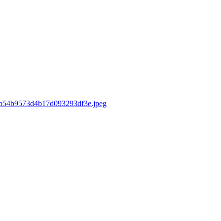
sd/b54b9573d4b17d093293df3e.jpeg