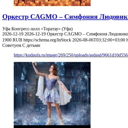
Оркестр CAGMO – Симфония Людовико Э
Уфа
Конгресс-холл «Торатау» (Уфа)
2026-12-19
2026-12-19
Оркестр CAGMO – Симфония Людовико Э
1900
RUB
https://schema.org/InStock
2026-08-06T03:32:00+03:00
Советуем С детьми
https://kudaufa.ru/image/269/250/uploads/asdasd/9661d10d55