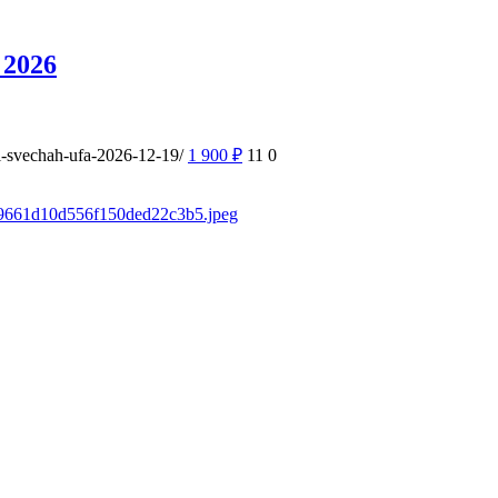
 2026
ri-svechah-ufa-2026-12-19/
1 900
₽
11
0
sd/9661d10d556f150ded22c3b5.jpeg