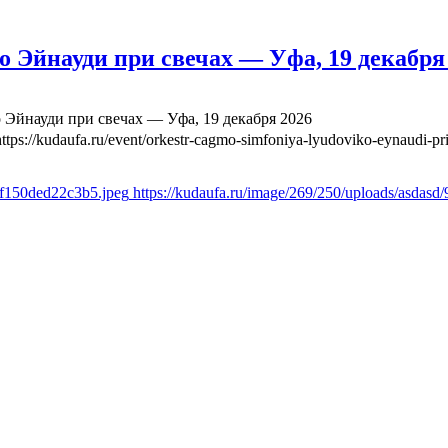
йнауди при свечах — Уфа, 19 декабря
йнауди при свечах — Уфа, 19 декабря 2026
https://kudaufa.ru/event/orkestr-cagmo-simfoniya-lyudoviko-eynaudi-p
6f150ded22c3b5.jpeg
https://kudaufa.ru/image/269/250/uploads/asda