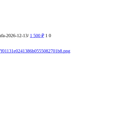
ufa-2026-12-13/
1 500
₽
1
0
a037f01131e0241386b0555082701b8.png