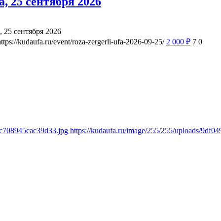
, 25 сентября 2026
, 25 сентября 2026
https://kudaufa.ru/event/roza-zergerli-ufa-2026-09-25/
2 000
₽
7
0
4c708945cac39d33.jpg
https://kudaufa.ru/image/255/255/uploads/9d