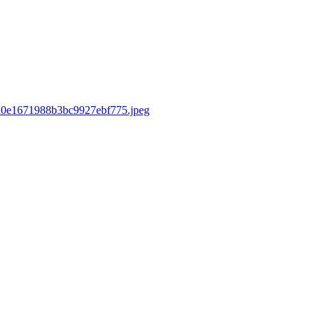
d/a0e1671988b3bc9927ebf775.jpeg