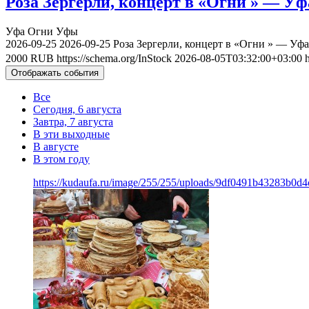
Роза Зергерли, концерт в «Огни » — Уфа
Уфа
Огни Уфы
2026-09-25
2026-09-25
Роза Зергерли, концерт в «Огни » — Уфа
2000
RUB
https://schema.org/InStock
2026-08-05T03:32:00+03:00
Отображать события
Все
Сегодня, 6 августа
Завтра, 7 августа
В эти выходные
В августе
В этом году
https://kudaufa.ru/image/255/255/uploads/9df0491b43283b0d