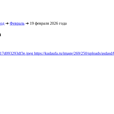
год
➔
Февраль
➔
19 февраля 2026 года
а
b17d093293df3e.jpeg
https://kudaufa.ru/image/269/250/uploads/asda