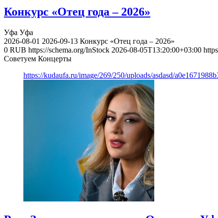
Конкурс «Отец года – 2026»
Уфа
Уфа
2026-08-01
2026-09-13
Конкурс «Отец года – 2026»
0
RUB
https://schema.org/InStock
2026-08-05T13:20:00+03:00
http
Советуем Концерты
https://kudaufa.ru/image/269/250/uploads/asdasd/a0e1671988