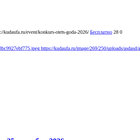
s://kudaufa.ru/event/konkurs-otets-goda-2026/
Бесплатно
28
0
b3bc9927ebf775.jpeg
https://kudaufa.ru/image/269/250/uploads/asdas