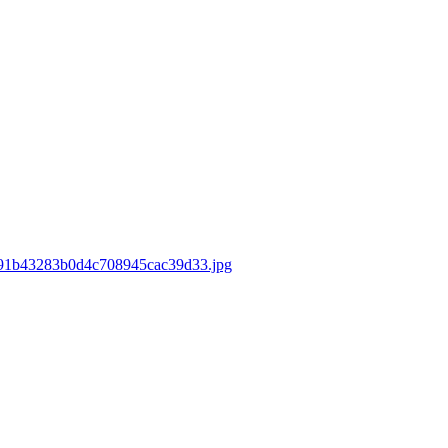
f0491b43283b0d4c708945cac39d33.jpg