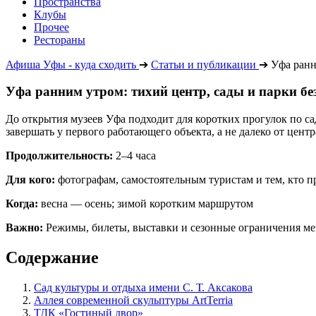
Пространства
Клубы
Прочее
Рестораны
Афиша Уфы - куда сходить
➔
Статьи и публикации
➔
Уфа ранн
Уфа ранним утром: тихий центр, сады и парки бе
До открытия музеев Уфа подходит для коротких прогулок по с
завершать у первого работающего объекта, а не далеко от центр
Продолжительность:
2–4 часа
Для кого:
фотографам, самостоятельным туристам и тем, кто 
Когда:
весна — осень; зимой коротким маршрутом
Важно:
Режимы, билеты, выставки и сезонные ограничения ме
Содержание
Сад культуры и отдыха имени С. Т. Аксакова
Аллея современной скульптуры ArtTerria
ТДК «Гостиный двор»