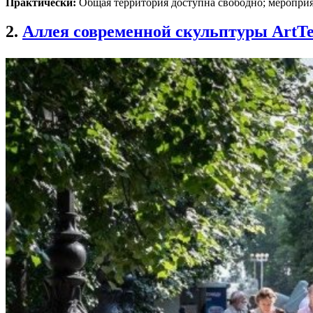
Практически:
Общая территория доступна свободно; мероприя
2.
Аллея современной скульптуры ArtTe