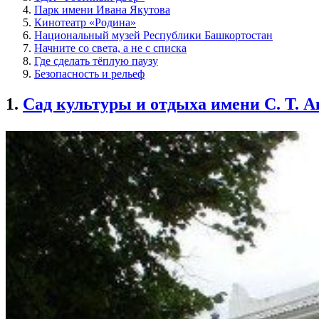
Парк имени Ивана Якутова
Кинотеатр «Родина»
Национальный музей Республики Башкортостан
Начните со света, а не с списка
Где сделать тёплую паузу
Безопасность и рельеф
1.
Сад культуры и отдыха имени С. Т. А