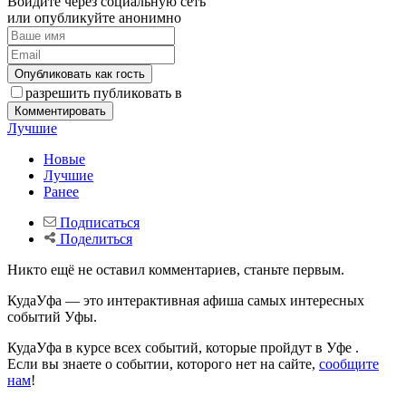
Никто ещё не оставил комментариев, станьте первым.
КудаУфа — это интерактивная афиша самых интересных
событий Уфы.
КудаУфа в курсе всех событий, которые пройдут в Уфе .
Если вы знаете о событии, которого нет на сайте,
сообщите
нам
!
Три маршрута от железнодорожного вокзала Уфы: парк
Якутова, улица Ленина, музеи и центр с запасом до поезда.
Не знаете что посетить в Уфе? Ищете где погулять с ребенком,
куда сходить с парнем или девушкой? Выбираете место для
свидания? Ищете развлечения на выходные? Интересуетесь
активным отдыхом? Посещаете выставки? Не знаете куда
сходить на корпоратив? КудаУфа поможет!
КудаУфа — это лучший сайт о самых интересных событиях