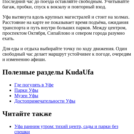
Последний час до поезда оставляйте свободным. Учитывайте
багаж, пробки, спуск к вокзалу и повторный вход.
Уфа вытянута вдоль крупных магистралей и стоит на холмах.
Расстояние на карте не показывает время подъёма, ожидания
транспорта и путь внутри больших парков. Между центром,
проспектом Октября, Сипайлово и севером города разумно
ехать.
Для еды и отдыха выбирайте точку по ходу движения. Один
свободный час делает маршрут устойчивее к погоде, очередям
и изменению афиши.
Полезные разделы KudaUfa
Где погулять в Уфе
Парки Уфы
Музеи Уфы
Достопримечательности Уфы
Читайте также
Уфа ранним утром: тихий центр, сады и парки без
спешки