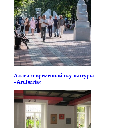
Аллея современной скульптуры
«ArtTerria»