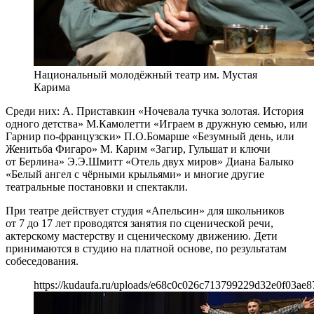
Национальный молодёжный театр им. Мустая
Карима
Среди них: А. Приставкин «Ночевала тучка золотая. История
одного детства» М.Камолетти «Играем в дружную семью, или
Гарнир по-французски» П.О.Бомарше «Безумный день, или
Женитьба Фигаро» М. Карим «Загир, Гульшат и ключи
от Берлина» Э.Э.Шмитт «Отель двух миров» Диана Балыко
«Белый ангел с чёрными крыльями» и многие другие
театральные постановки и спектакли.
При театре действует студия «Апельсин» для школьников
от 7 до 17 лет проводятся занятия по сценической речи,
актерскому мастерству и сценическому движению. Дети
принимаются в студию на платной основе, по результатам
собеседования.
https://kudaufa.ru/uploads/e68c0c026c713799229d32e0f03ae8