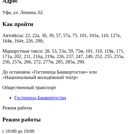
Адрес
Уфа, ул. Ленина, 62
Как пройти
Автобусы: 22, 22а, 30, 39, 57, 57а, 75, 101, 101к, 110, 127к,
164к, 164т, 226, 290;
Маршрутные такси: 28, 53, 53а, 59, 75м, 101, 110, 119к, 171,
171а, 202, 211, 216д, 219а, 226, 237, 247, 249, 252, 255, 255а,
256, 257к, 266, 272, 277м, 285, 285а, 290.
До остановок «Гостиница Башкортостан» или
«Национальный молодёжный театр»
Общественный транспорт
Гостиница Башкортостан
Режим работы
Режим работы
c
10:00
до
19:00