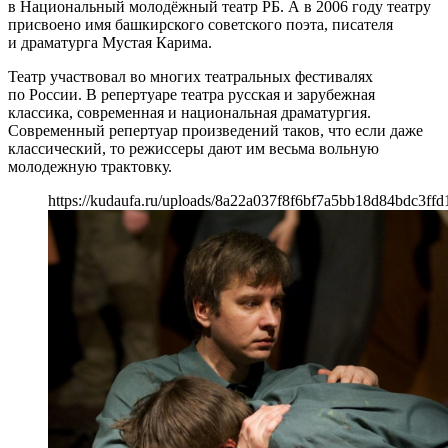
в Национальный молодёжный театр РБ. А в 2006 году театру
присвоено имя башкирского советского поэта, писателя
и драматурга Мустая Карима.
Театр участвовал во многих театральных фестивалях
по России. В репертуаре театра русская и зарубежная
классика, современная и национальная драматургия.
Современный репертуар произведений таков, что если даже
классический, то режиссеры дают им весьма вольную
молодежную трактовку.
https://kudaufa.ru/uploads/8a22a037f8f6bf7a5bb18d84bdc3ffd