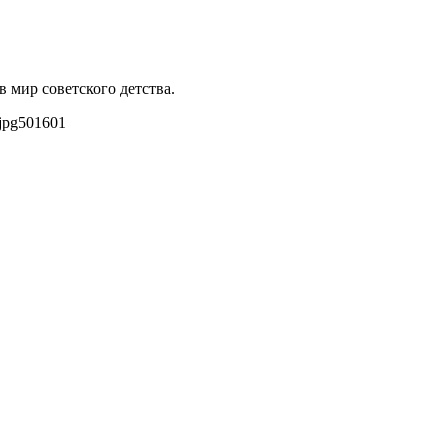
 мир советского детства.
jpg
501
601