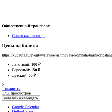
Общественный транспорт
Советская площадь
Цены на билеты
https://kudaufa.ru/event/vystavka-jashmovaja-komnata-bashkortostana
Льготный:
100
₽
Взрослый:
150
₽
Детский:
50
₽
5+
1 нравится
1711
просмотров
Добавить в календарь
Google Calendar
Outlook.com