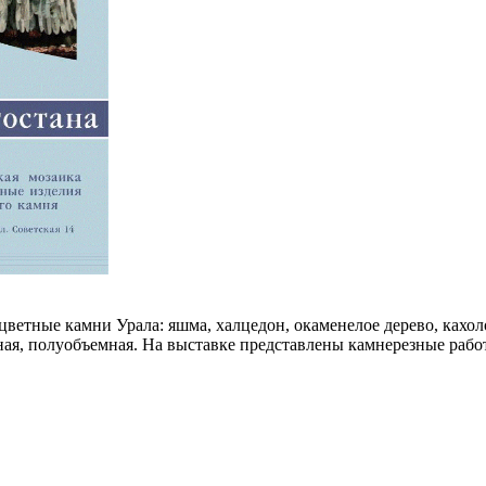
ветные камни Урала: яшма, халцедон, окаменелое дерево, кахол
мная, полуобъемная. На выставке представлены камнерезные ра