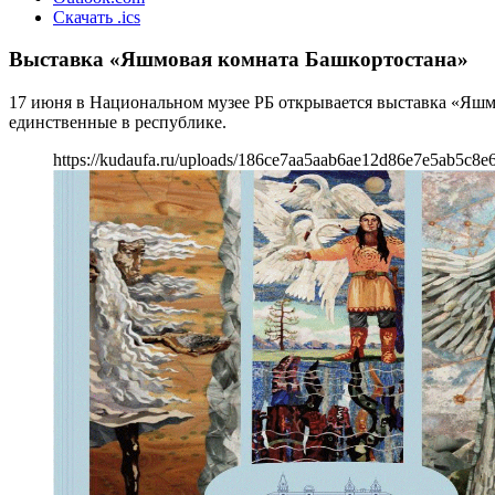
Скачать .ics
Выставка «Яшмовая комната Башкортостана»
17 июня в Национальном музее РБ открывается выставка «Яшм
единственные в республике.
https://kudaufa.ru/uploads/186ce7aa5aab6ae12d86e7e5ab5c8e6