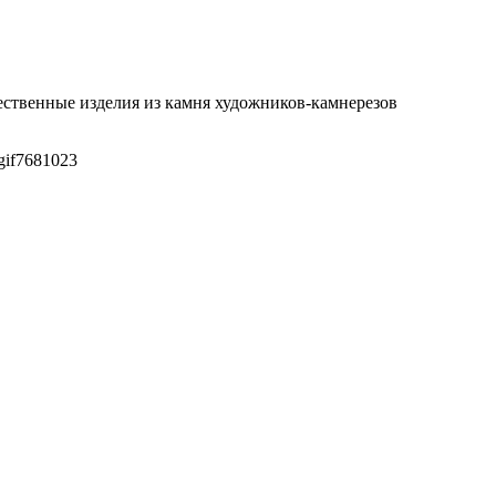
ественные изделия из камня художников-камнерезов
gif
768
1023