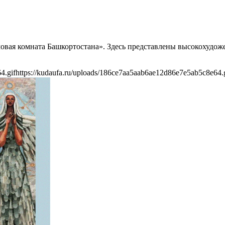
овая комната Башкортостана». Здесь представлены высокохудож
4.gif
https://kudaufa.ru/uploads/186ce7aa5aab6ae12d86e7e5ab5c8e64.