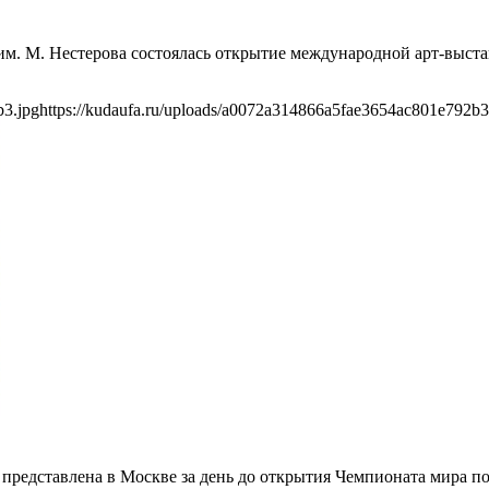
им. М. Нестерова состоялась открытие международной арт-выста
b3.jpg
https://kudaufa.ru/uploads/a0072a314866a5fae3654ac801e792b3
редставлена в Москве за день до открытия Чемпионата мира по 