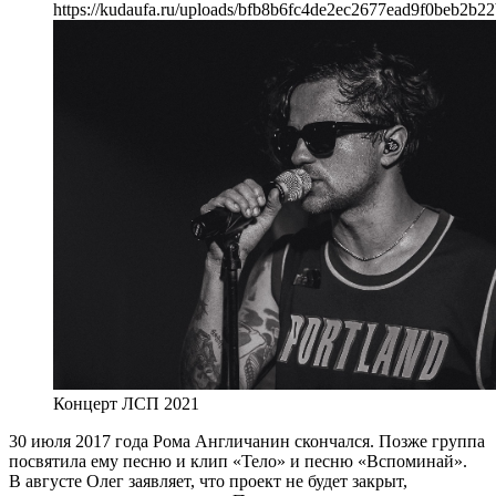
https://kudaufa.ru/uploads/bfb8b6fc4de2ec2677ead9f0beb2b22
Концерт ЛСП 2021
30 июля 2017 года Рома Англичанин скончался. Позже группа
посвятила ему песню и клип «Тело» и песню «Вспоминай».
В августе Олег заявляет, что проект не будет закрыт,