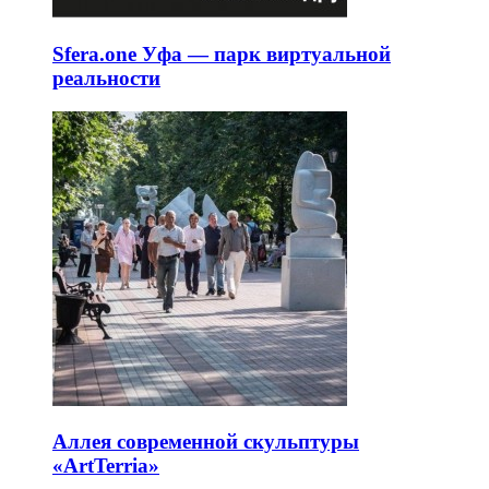
Sfera.one Уфа — парк виртуальной
реальности
Аллея современной скульптуры
«ArtTerria»