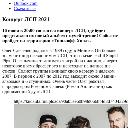
Outlook.com
Скачать .ics
Концерт ЛСП 2021
16 июня в 20:00 состоится концерт ЛСП, где будет
представлен их новый альбом с кучей треков! Событие
пройдет на территории «Тинькофф Холл».
Олег Савченко родился в 1989 году, в Минске. Он больше
знаменит под псевдонимом ЛСП, что означает ««Lil Stupid
Pig». Олег начинает заниматься игрой на пианино, а через
некоторое время бросает это и переходит на написание
стихов. Солист группы начинает свою карьеру в далеком
2007. В период с 2007 по 2012 год выходит около 3 мини-
альбомов и 6 студийных. Очень часто Олег работал
с продюсером Романом Сащеко (Роман Анличанин) как
одноименный дуэт ЛСП.
https://kudaufa.ru/uploads/90ab5ae60b98d066bf4d3d7404329c