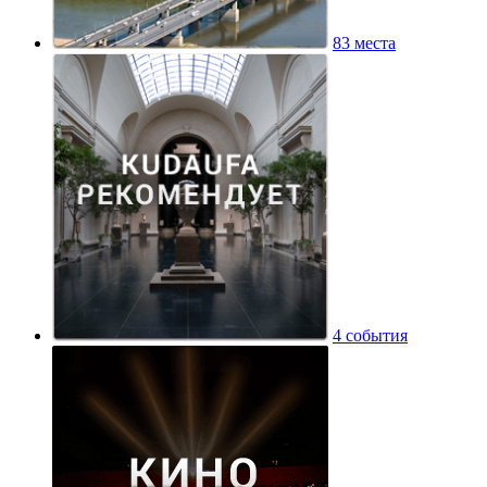
83 места
4 события