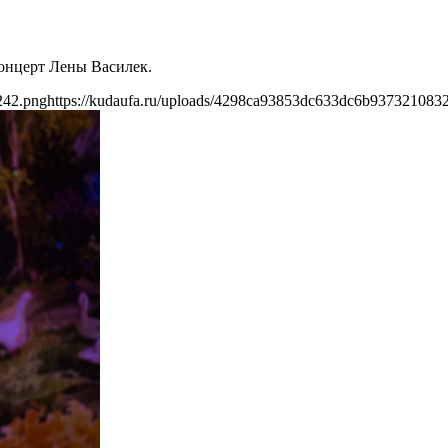
концерт Лены Василек.
242.png
https://kudaufa.ru/uploads/4298ca93853dc633dc6b937321083