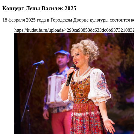
Концерт Лены Василек 2025
18 февраля 2025 года в Городском Дворце культуры состоится 
https://kudaufa.ru/uploads/4298ca93853dc633dc6b937321083