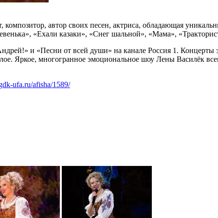
, композитор, автор своих песен, актриса, обладающая уникаль
ревенька», «Ехали казаки», «Снег шальной», «Мама», «Трактори
 Андрей!» и «Песни от всей души» на канале Россия 1. Концер
целое. Яркое, многогранное эмоциональное шоу Лены Василёк все
gdk-ufa.ru/afisha/1589/