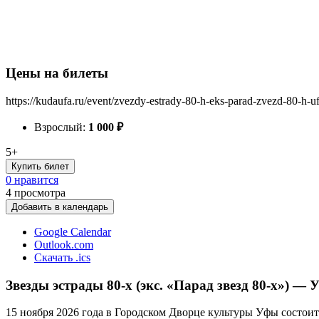
Цены на билеты
https://kudaufa.ru/event/zvezdy-estrady-80-h-eks-parad-zvezd-80-h-u
Взрослый:
1 000
₽
5+
Купить билет
0 нравится
4
просмотра
Добавить в календарь
Google Calendar
Outlook.com
Скачать .ics
Звезды эстрады 80-х (экс. «Парад звезд 80-х») — 
15 ноября 2026 года в Городском Дворце культуры Уфы состоится