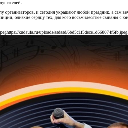
слушателей.
лу организаторов, и сегодня украшают любой праздник, а сам в
зиции, близкие сердцу тех, для кого восьмидесятые связаны с
jpeg
https://kudaufa.ru/uploads/asdasd/6bd5c1f5dece1d668074f6fb.jpeg