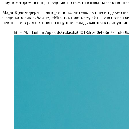
шоу, в котором певица представит свежий взгляд на собственн
Мари Краймбрери — автор и исполнитель, чьи песни давно во
среди которых «Океан», «Мне так повезло», «Иначе все это зря
певицы, и в рамках нового шоу они складываются в единую и
https://kudaufa.ru/uploads/asdasd/a6f013de3d0eb66c77a6d69b