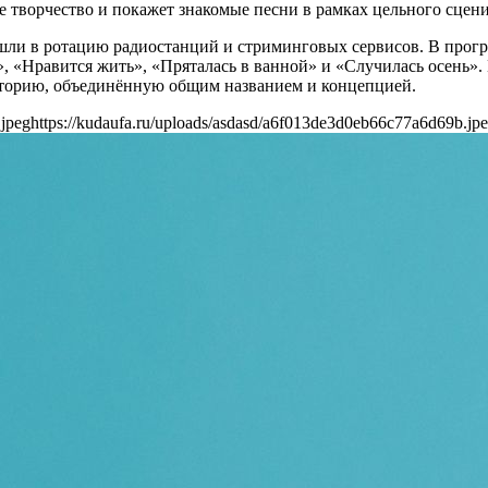
ое творчество и покажет знакомые песни в рамках цельного сцен
шли в ротацию радиостанций и стриминговых сервисов. В прогр
», «Нравится жить», «Пряталась в ванной» и «Случилась осень». 
сторию, объединённую общим названием и концепцией.
.jpeg
https://kudaufa.ru/uploads/asdasd/a6f013de3d0eb66c77a6d69b.jp